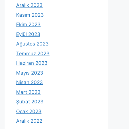
Aralık 2023
Kasım 2023
Ekim 2023
Eylül 2023
Ağustos 2023
Temmuz 2023
Haziran 2023
Mayıs 2023
Nisan 2023
Mart 2023
Şubat 2023
Ocak 2023
Aralık 2022