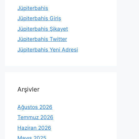
Jüpiterbahis
Jüpiterbahis Giriş
Jüpiterbahis Şikayet
Jüpiterbahis Twitter
Jüpiterbahis Yeni Adresi
Arşivler
Ağustos 2026
Temmuz 2026
Haziran 2026
Mayıs 2025