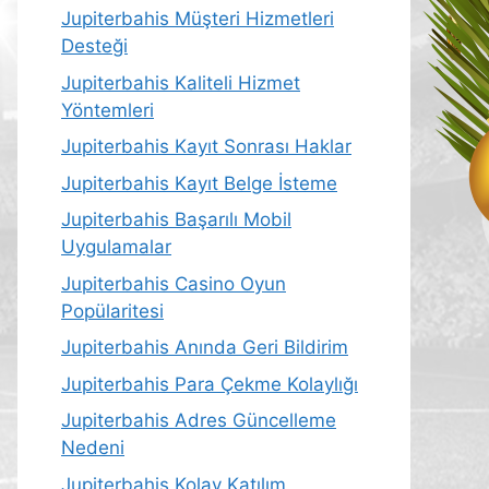
Jupiterbahis Müşteri Hizmetleri
Desteği
Jupiterbahis Kaliteli Hizmet
Yöntemleri
Jupiterbahis Kayıt Sonrası Haklar
Jupiterbahis Kayıt Belge İsteme
Jupiterbahis Başarılı Mobil
Uygulamalar
Jupiterbahis Casino Oyun
Popülaritesi
Jupiterbahis Anında Geri Bildirim
Jupiterbahis Para Çekme Kolaylığı
Jupiterbahis Adres Güncelleme
Nedeni
Jupiterbahis Kolay Katılım