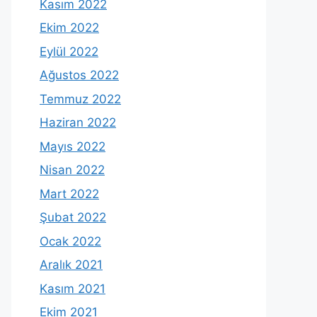
Kasım 2022
Ekim 2022
Eylül 2022
Ağustos 2022
Temmuz 2022
Haziran 2022
Mayıs 2022
Nisan 2022
Mart 2022
Şubat 2022
Ocak 2022
Aralık 2021
Kasım 2021
Ekim 2021