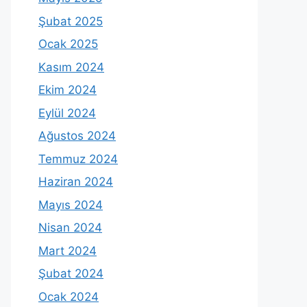
Şubat 2025
Ocak 2025
Kasım 2024
Ekim 2024
Eylül 2024
Ağustos 2024
Temmuz 2024
Haziran 2024
Mayıs 2024
Nisan 2024
Mart 2024
Şubat 2024
Ocak 2024