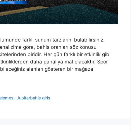
lümünde farklı sunum tarzlarını bulabilirsiniz.
m analizime göre, bahis oranları söz konusu
lerinden biridir. Her gün farklı bir etkinlik gibi
etkinliklerden daha pahalıya mal olacaktır. Spor
ileceğiniz alanları gösteren bir mağaza
celemesi
,
Jupiterbahis giriş