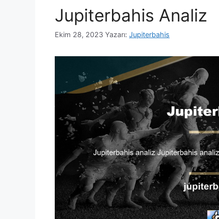
Jupiterbahis Analiz
Ekim 28, 2023
Yazarı:
Jupiterbahis