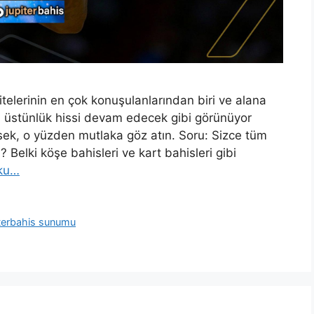
telerinin en çok konuşulanlarından biri ve alana
üstünlük hissi devam edecek gibi görünüyor
ksek, o yüzden mutlaka göz atın. Soru: Sizce tüm
? Belki köşe bahisleri ve kart bahisleri gibi
ku…
iterbahis sunumu