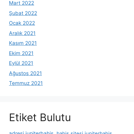
Mart 2022
Şubat 2022
Ocak 2022
Aralık 2021
Kasım 2021
Ekim 2021
Eylül 2021
Ağustos 2021
Temmuz 2021
Etiket Bulutu
adresi jupiterbahis
bahis sitesi jupiterbahis