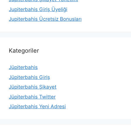
Jupiterbahis Giriş Üyeliği
Jupiterbahis Ücretsiz Bonusları
Kategoriler
Jüpiterbahis
Jüpiterbahis Giriş
Jüpiterbahis Şikayet
Jüpiterbahis Twitter
Jüpiterbahis Yeni Adresi