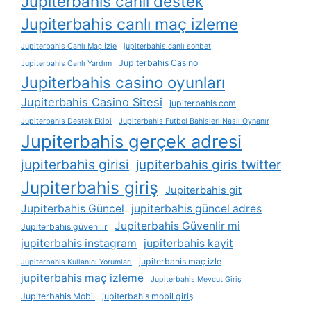
Jupiterbahis canlı destek
Jupiterbahis canlı maç izleme
Jupiterbahis Canlı Maç İzle
jupiterbahis canlı sohbet
Jupiterbahis Casino
Jupiterbahis Canlı Yardım
Jupiterbahis casino oyunları
Jupiterbahis Casino Sitesi
jupiterbahis com
Jupiterbahis Destek Ekibi
Jupiterbahis Futbol Bahisleri Nasıl Oynanır
Jupiterbahis gerçek adresi
jupiterbahis girisi
jupiterbahis giris twitter
Jupiterbahis giriş
Jupiterbahis git
Jupiterbahis Güncel
jupiterbahis güncel adres
Jupiterbahis Güvenlir mi
Jupiterbahis güvenilir
jupiterbahis instagram
jupiterbahis kayit
jupiterbahis maç izle
Jupiterbahis Kullanıcı Yorumları
jupiterbahis maç izleme
Jupiterbahis Mevcut Giriş
Jupiterbahis Mobil
jupiterbahis mobil giriş