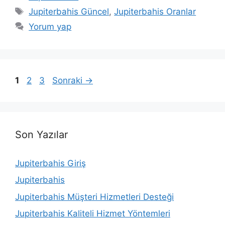
Etiketler
Jupiterbahis Güncel
,
Jupiterbahis Oranlar
Yorum yap
Yazı
Sayfa
Sayfa
Sayfa
1
2
3
Sonraki
→
dolaşımı
Son Yazılar
Jupiterbahis Giriş
Jupiterbahis
Jupiterbahis Müşteri Hizmetleri Desteği
Jupiterbahis Kaliteli Hizmet Yöntemleri