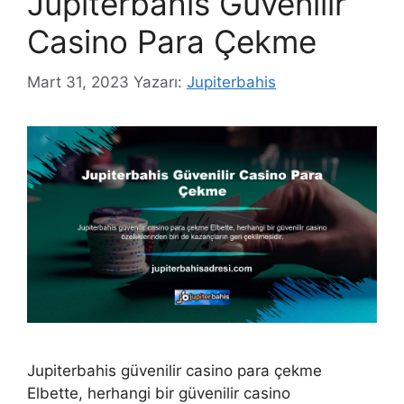
Jupiterbahis Güvenilir
Casino Para Çekme
Mart 31, 2023
Yazarı:
Jupiterbahis
Jupiterbahis güvenilir casino para çekme
Elbette, herhangi bir güvenilir casino