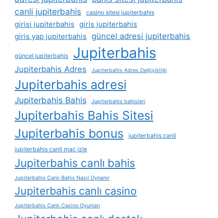
canli jupiterbahis
casino sitesi jupiterbahis
girisi jupiterbahis
giris jupiterbahis
güncel adresi jupiterbahis
giris yap jupiterbahis
Jupiterbahis
güncel jupiterbahis
Jupiterbahis Adres
Jupiterbahis Adres Değişikliği
Jupiterbahis adresi
Jupiterbahis Bahis
Jupiterbahis bahisleri
Jupiterbahis Bahis Sitesi
Jupiterbahis bonus
jupiterbahis canli
jupiterbahis canli maç izle
Jupiterbahis canlı bahis
Jupiterbahis Canlı Bahis Nasıl Oynanır
Jupiterbahis canlı casino
Jupiterbahis Canlı Casino Oyunları