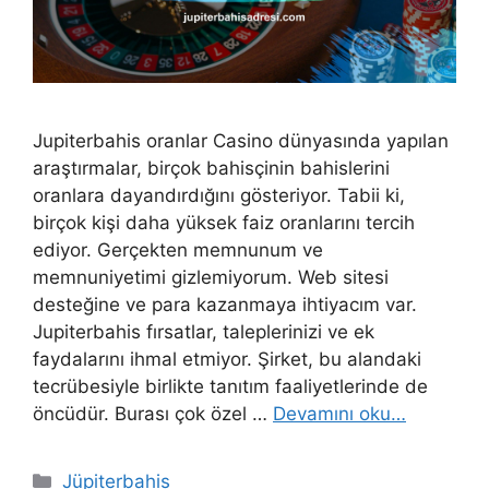
Jupiterbahis oranlar Casino dünyasında yapılan
araştırmalar, birçok bahisçinin bahislerini
oranlara dayandırdığını gösteriyor. Tabii ki,
birçok kişi daha yüksek faiz oranlarını tercih
ediyor. Gerçekten memnunum ve
memnuniyetimi gizlemiyorum. Web sitesi
desteğine ve para kazanmaya ihtiyacım var.
Jupiterbahis fırsatlar, taleplerinizi ve ek
faydalarını ihmal etmiyor. Şirket, bu alandaki
tecrübesiyle birlikte tanıtım faaliyetlerinde de
öncüdür. Burası çok özel …
Devamını oku…
Kategoriler
Jüpiterbahis