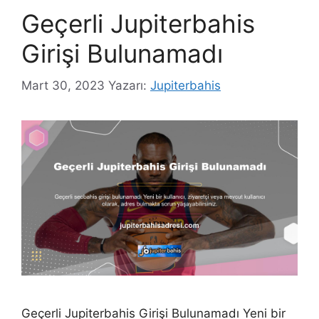
Geçerli Jupiterbahis
Girişi Bulunamadı
Mart 30, 2023
Yazarı:
Jupiterbahis
Geçerli Jupiterbahis Girişi Bulunamadı Yeni bir