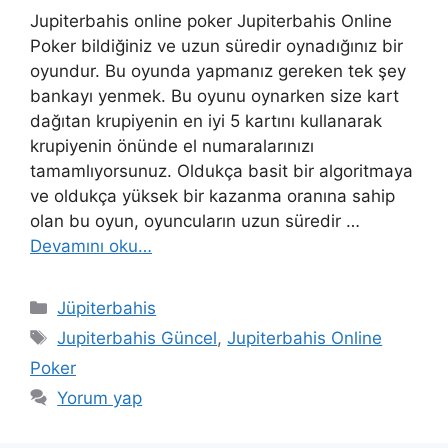
Jupiterbahis online poker Jupiterbahis Online
Poker bildiğiniz ve uzun süredir oynadığınız bir
oyundur. Bu oyunda yapmanız gereken tek şey
bankayı yenmek. Bu oyunu oynarken size kart
dağıtan krupiyenin en iyi 5 kartını kullanarak
krupiyenin önünde el numaralarınızı
tamamlıyorsunuz. Oldukça basit bir algoritmaya
ve oldukça yüksek bir kazanma oranına sahip
olan bu oyun, oyuncuların uzun süredir …
Devamını oku…
Kategoriler
Jüpiterbahis
Etiketler
Jupiterbahis Güncel
,
Jupiterbahis Online
Poker
Yorum yap