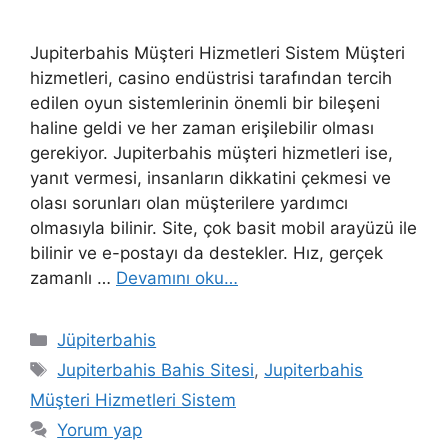
Jupiterbahis Müşteri Hizmetleri Sistem Müşteri
hizmetleri, casino endüstrisi tarafından tercih
edilen oyun sistemlerinin önemli bir bileşeni
haline geldi ve her zaman erişilebilir olması
gerekiyor. Jupiterbahis müşteri hizmetleri ise,
yanıt vermesi, insanların dikkatini çekmesi ve
olası sorunları olan müşterilere yardımcı
olmasıyla bilinir. Site, çok basit mobil arayüzü ile
bilinir ve e-postayı da destekler. Hız, gerçek
zamanlı …
Devamını oku…
Kategoriler
Jüpiterbahis
Etiketler
Jupiterbahis Bahis Sitesi
,
Jupiterbahis
Müşteri Hizmetleri Sistem
Yorum yap