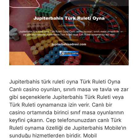
Jupiterbahis türk ruleti oyna Türk Ruleti Oyna
Canlı casino oyunları, sınırlı masa ve tavla ve zar
gibi seçeneklerle Jupiterbahis Türk Ruleti veya
Türk Ruleti oynamanıza izin verir. Canlı bir
casino ortamında birinci sınıf masa oyunlarının
keyfini çıkarın. Cep telefonunuzdan canlı Türk
Ruleti oynama özelliği de Jupiterbahis Mobile’ın
sunduğu hizmetlerden biridir. Mobil