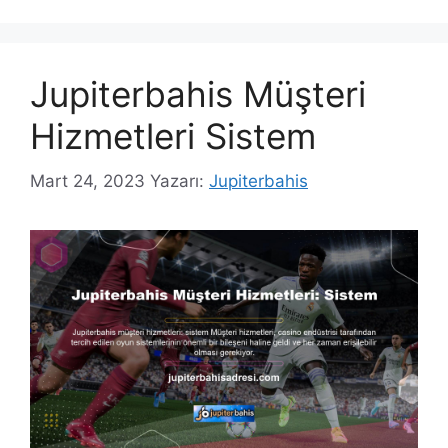
Jupiterbahis Müşteri
Hizmetleri Sistem
Mart 24, 2023
Yazarı:
Jupiterbahis