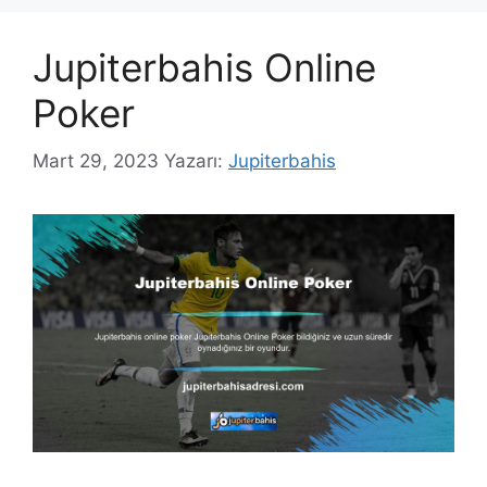
Jupiterbahis Online
Poker
Mart 29, 2023
Yazarı:
Jupiterbahis