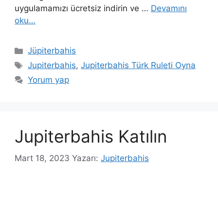
uygulamamızı ücretsiz indirin ve …
Devamını
oku…
Kategoriler
Jüpiterbahis
Etiketler
Jupiterbahis
,
Jupiterbahis Türk Ruleti Oyna
Yorum yap
Jupiterbahis Katılın
Mart 18, 2023
Yazarı:
Jupiterbahis