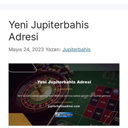
Yeni Jupiterbahis
Adresi
Mayıs 24, 2023
Yazarı:
Jupiterbahis