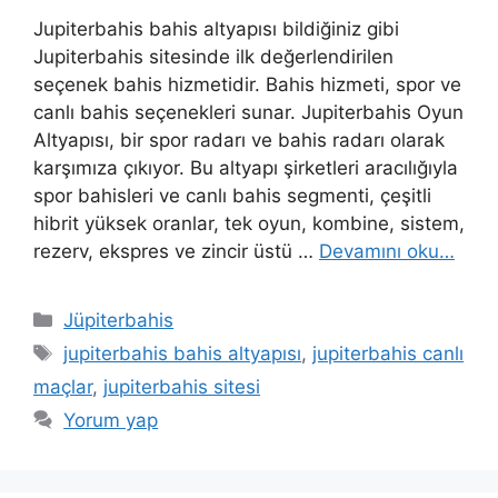
Jupiterbahis bahis altyapısı bildiğiniz gibi
Jupiterbahis sitesinde ilk değerlendirilen
seçenek bahis hizmetidir. Bahis hizmeti, spor ve
canlı bahis seçenekleri sunar. Jupiterbahis Oyun
Altyapısı, bir spor radarı ve bahis radarı olarak
karşımıza çıkıyor. Bu altyapı şirketleri aracılığıyla
spor bahisleri ve canlı bahis segmenti, çeşitli
hibrit yüksek oranlar, tek oyun, kombine, sistem,
rezerv, ekspres ve zincir üstü …
Devamını oku…
Kategoriler
Jüpiterbahis
Etiketler
jupiterbahis bahis altyapısı
,
jupiterbahis canlı
maçlar
,
jupiterbahis sitesi
Yorum yap