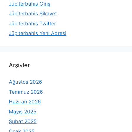
Jüpiterbahis Giriş
Jüpiterbahis Şikayet
Jüpiterbahis Twitter
Jüpiterbahis Yeni Adresi
Arşivler
Ağustos 2026
Temmuz 2026
Haziran 2026
Mayıs 2025
Şubat 2025
Ocak 2025