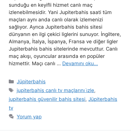
sunduğu en keyifli hizmet canlı maç
izlenebilmesidir. Yani Jupiterbahis saati tüm
maçları aynı anda canlı olarak izlemenizi
sağlıyor. Ayrıca Jupiterbahis bahis sitesi
dünyanın en ilgi çekici liglerini sunuyor. İngiltere,
Almanya, İtalya, İspanya, Fransa ve diğer ligler
Jupiterbahis bahis sitelerinde mevcuttur. Canlı
maç akışı, oyuncular arasında en popüler
hizmettir. Maçı canlı …
Devamını oku…
Kategoriler
Jüpiterbahis
Etiketler
jupiterbahis canlı tv maçlarını i̇zle
,
jupiterbahis güvenilir bahis sitesi
,
Jüpiterbahis
tv
Yorum yap