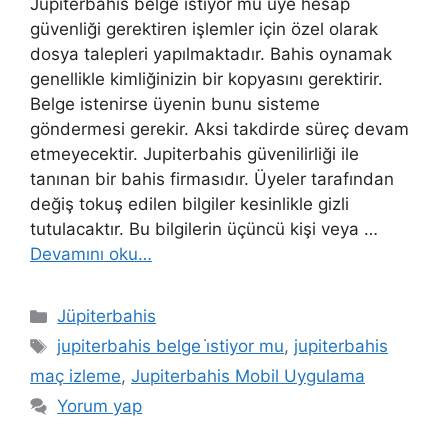
Jupiterbahis belge istiyor mu üye hesap
güvenliği gerektiren işlemler için özel olarak
dosya talepleri yapılmaktadır. Bahis oynamak
genellikle kimliğinizin bir kopyasını gerektirir.
Belge istenirse üyenin bunu sisteme
göndermesi gerekir. Aksi takdirde süreç devam
etmeyecektir. Jupiterbahis güvenilirliği ile
tanınan bir bahis firmasıdır. Üyeler tarafından
değiş tokuş edilen bilgiler kesinlikle gizli
tutulacaktır. Bu bilgilerin üçüncü kişi veya …
Devamını oku…
Kategoriler
Jüpiterbahis
Etiketler
jupiterbahis belge i̇stiyor mu
,
jupiterbahis
maç izleme
,
Jupiterbahis Mobil Uygulama
Yorum yap