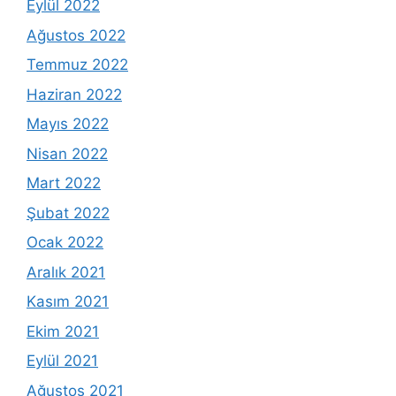
Eylül 2022
Ağustos 2022
Temmuz 2022
Haziran 2022
Mayıs 2022
Nisan 2022
Mart 2022
Şubat 2022
Ocak 2022
Aralık 2021
Kasım 2021
Ekim 2021
Eylül 2021
Ağustos 2021