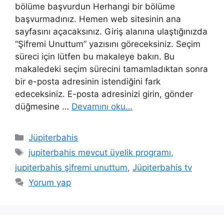
bölüme başvurdun Herhangi bir bölüme
başvurmadınız. Hemen web sitesinin ana
sayfasını açacaksınız. Giriş alanına ulaştığınızda
“Şifremi Unuttum” yazısını göreceksiniz. Seçim
süreci için lütfen bu makaleye bakın. Bu
makaledeki seçim sürecini tamamladıktan sonra
bir e-posta adresinin istendiğini fark
edeceksiniz. E-posta adresinizi girin, gönder
düğmesine …
Devamını oku…
Kategoriler
Jüpiterbahis
Etiketler
jupiterbahis mevcut üyelik programı
,
jupiterbahis şifremi unuttum
,
Jüpiterbahis tv
Yorum yap