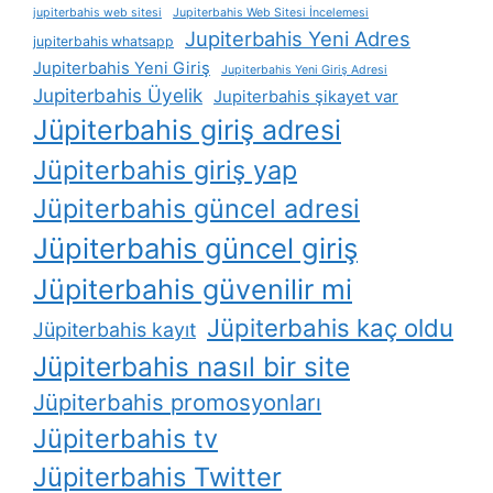
jupiterbahis web sitesi
Jupiterbahis Web Sitesi İncelemesi
Jupiterbahis Yeni Adres
jupiterbahis whatsapp
Jupiterbahis Yeni Giriş
Jupiterbahis Yeni Giriş Adresi
Jupiterbahis Üyelik
Jupiterbahis şikayet var
Jüpiterbahis giriş adresi
Jüpiterbahis giriş yap
Jüpiterbahis güncel adresi
Jüpiterbahis güncel giriş
Jüpiterbahis güvenilir mi
Jüpiterbahis kaç oldu
Jüpiterbahis kayıt
Jüpiterbahis nasıl bir site
Jüpiterbahis promosyonları
Jüpiterbahis tv
Jüpiterbahis Twitter