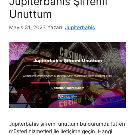
Jupiterbahis Şifremi
Unuttum
Mayıs 31, 2023
Yazarı:
Jupiterbahis
Jupiterbahis şifremi unuttum bu durumda lütfen
müşteri hizmetleri ile iletişime geçin. Hangi