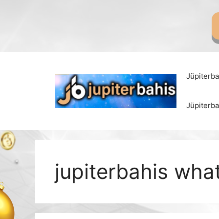
İçeriğe
atla
Jüpiterba
Jüpiterba
jupiterbahis wha