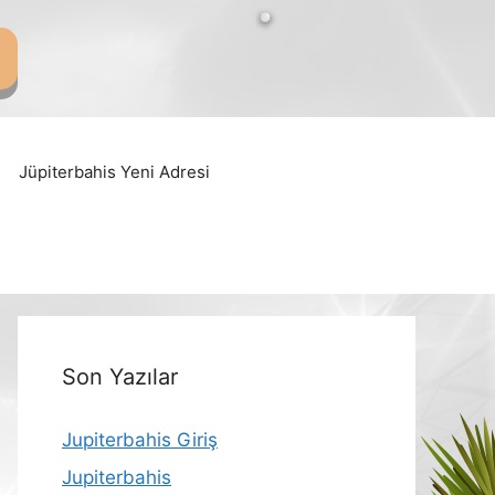
Jüpiterbahis Yeni Adresi
Son Yazılar
Jupiterbahis Giriş
Jupiterbahis