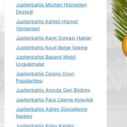
Jupiterbahis Müşteri Hizmetleri
Desteği
Jupiterbahis Kaliteli Hizmet
Yöntemleri
Jupiterbahis Kayıt Sonrası Haklar
Jupiterbahis Kayıt Belge İsteme
Jupiterbahis Başarılı Mobil
Uygulamalar
Jupiterbahis Casino Oyun
Popülaritesi
Jupiterbahis Anında Geri Bildirim
Jupiterbahis Para Çekme Kolaylığı
Jupiterbahis Adres Güncelleme
Nedeni
Jupiterbahis Kolay Katılım