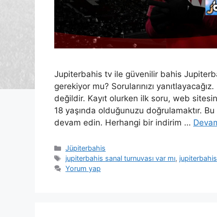
Jupiterbahis tv ile güvenilir bahis Jupite
gerekiyor mu? Sorularınızı yanıtlayacağız. 
değildir. Kayıt olurken ilk soru, web site
18 yaşında olduğunuzu doğrulamaktır. Bu d
devam edin. Herhangi bir indirim …
Devam
Kategoriler
Jüpiterbahis
Etiketler
jupiterbahis sanal turnuvası var mı
,
jupiterbahis 
Yorum yap