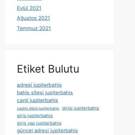
Eylül 2021
Ağustos 2021
Temmuz 2021
Etiket Bulutu
adresi jupiterbahis
bahis sitesi jupiterbahis
canli jupiterbahis
girisi jupiterbahis
casino sitesi jupiterbahis
giris jupiterbahis
giris yap jupiterbahis
güncel adresi jupiterbahis