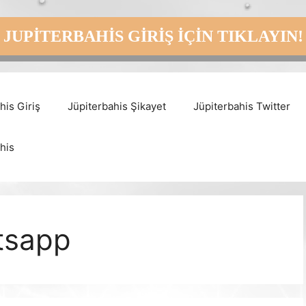
JUPİTERBAHİS GİRİŞ İÇİN TIKLAYIN!
his Giriş
Jüpiterbahis Şikayet
Jüpiterbahis Twitter
his
tsapp