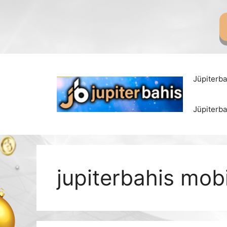
İçeriğe
atla
Jüpiterba
Jüpiterba
jupiterbahis mobil