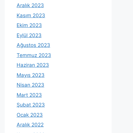
Aralık 2023
Kasım 2023
Ekim 2023
Eylül 2023
Ağustos 2023
Temmuz 2023
Haziran 2023
Mayıs 2023
Nisan 2023
Mart 2023
Şubat 2023
Ocak 2023
Aralık 2022