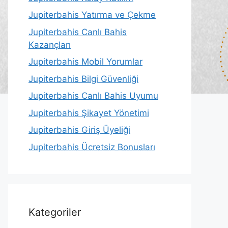
Jupiterbahis Yatırma ve Çekme
Jupiterbahis Canlı Bahis
Kazançları
Jupiterbahis Mobil Yorumlar
Jupiterbahis Bilgi Güvenliği
Jupiterbahis Canlı Bahis Uyumu
Jupiterbahis Şikayet Yönetimi
Jupiterbahis Giriş Üyeliği
Jupiterbahis Ücretsiz Bonusları
Kategoriler