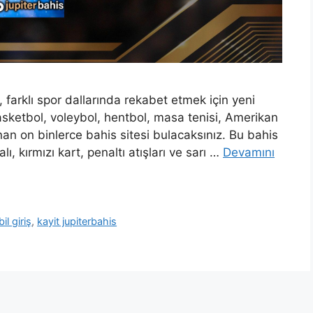
i, farklı spor dallarında rekabet etmek için yeni
asketbol, ​​voleybol, hentbol, ​​masa tenisi, Amerikan
an on binlerce bahis sitesi bulacaksınız. Bu bahis
kralı, kırmızı kart, penaltı atışları ve sarı …
Devamını
il giriş
,
kayit jupiterbahis