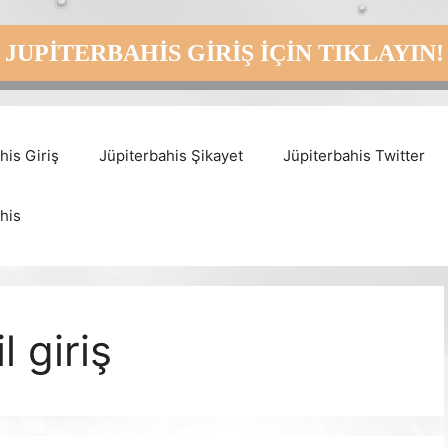
JUPİTERBAHİS GİRİŞ İÇİN TIKLAYIN!
his Giriş
Jüpiterbahis Şikayet
Jüpiterbahis Twitter
his
 giriş