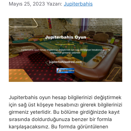
Mayıs 25, 2023
Yazarı:
Jupiterbahis
Jupiterbahis oyun hesap bilgilerinizi değiştirmek
için sağ üst köşeye hesabınızı girerek bilgilerinizi
girmeniz yeterlidir. Bu bölüme girdiğinizde kayıt
sırasında doldurduğunuza benzer bir formla
karşılaşacaksınız. Bu formda görüntülenen