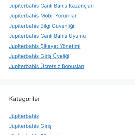
Jupiterbahis Canlı Bahis Kazançları
Jupiterbahis Mobil Yorumlar
Jupiterbahis Bilgi Güvenliği
Jupiterbahis Canlı Bahis Uyumu
Jupiterbahis Şikayet Yönetimi
Jupiterbahis Giriş Üyeliği
Jupiterbahis Ücretsiz Bonusları
Kategoriler
Jüpiterbahis
Jüpiterbahis Giriş