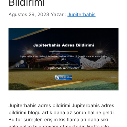
Bildirimi
Ağustos 29, 2023
Yazarı:
Jupiterbahis
Jupiterbahis adres bildirimi Jupiterbahis adres
bildirimi bloğu artık daha az sorun haline geldi.
Bu tür süreçler, erişim kısıtlamaları daha sıkı
hale gelse bile devam etmektedir. Hatta işle