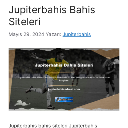
Jupiterbahis Bahis
Siteleri
Mayıs 29, 2024
Yazarı:
Jupiterbahis
Jupiterbahis bahis siteleri Jupiterbahis