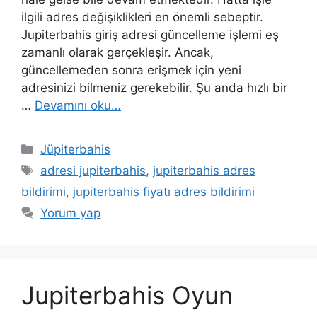
ilgili adres değişiklikleri en önemli sebeptir.
Jupiterbahis giriş adresi güncelleme işlemi eş
zamanlı olarak gerçekleşir. Ancak,
güncellemeden sonra erişmek için yeni
adresinizi bilmeniz gerekebilir. Şu anda hızlı bir
…
Devamını oku…
Kategoriler
Jüpiterbahis
Etiketler
adresi jupiterbahis
,
jupiterbahis adres
bildirimi
,
jupiterbahis fiyatı adres bildirimi
Yorum yap
Jupiterbahis Oyun