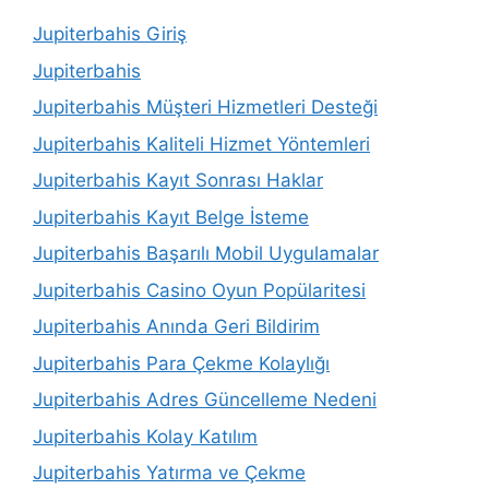
Jupiterbahis Giriş
Jupiterbahis
Jupiterbahis Müşteri Hizmetleri Desteği
Jupiterbahis Kaliteli Hizmet Yöntemleri
Jupiterbahis Kayıt Sonrası Haklar
Jupiterbahis Kayıt Belge İsteme
Jupiterbahis Başarılı Mobil Uygulamalar
Jupiterbahis Casino Oyun Popülaritesi
Jupiterbahis Anında Geri Bildirim
Jupiterbahis Para Çekme Kolaylığı
Jupiterbahis Adres Güncelleme Nedeni
Jupiterbahis Kolay Katılım
Jupiterbahis Yatırma ve Çekme