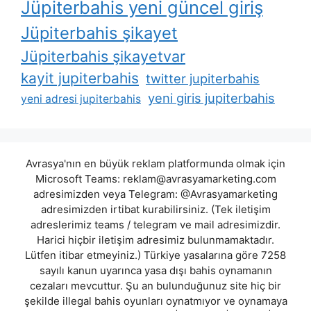
Jüpiterbahis yeni güncel giriş
Jüpiterbahis şikayet
Jüpiterbahis şikayetvar
kayit jupiterbahis
twitter jupiterbahis
yeni giris jupiterbahis
yeni adresi jupiterbahis
Avrasya'nın en büyük reklam platformunda olmak için
Microsoft Teams:
reklam@avrasyamarketing.com
adresimizden veya Telegram: @Avrasyamarketing
adresimizden irtibat kurabilirsiniz. (Tek iletişim
adreslerimiz teams / telegram ve mail adresimizdir.
Harici hiçbir iletişim adresimiz bulunmamaktadır.
Lütfen itibar etmeyiniz.) Türkiye yasalarına göre 7258
sayılı kanun uyarınca yasa dışı bahis oynamanın
cezaları mevcuttur. Şu an bulunduğunuz site hiç bir
şekilde illegal bahis oyunları oynatmıyor ve oynamaya