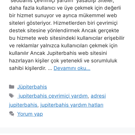
seobahis çevrimiçi yardım yasadışı Siteler,
daha fazla kullanıcı ve üye çekmek için değerli
bir hizmet sunuyor ve ayrıca mükemmel web
siteleri gösteriyor. Hizmetlerden biri çevrimiçi
destek sitesine yönlendirmek Ancak gerçekte
bu hizmete web sitesindeki kullanıcılar erişebilir
ve reklamlar yalnızca kullanıcıları çekmek için
kullanılır Ancak Jupiterbahis web sitesini
hazırlayan kişiler çok yetenekli ve sorumluluk
sahibi kişilerdir. …
Devamını oku…
Kategoriler
Jüpiterbahis
Etiketler
jupiterbahis çevrimiçi yardım
,
adresi
jupiterbahis
,
jupiterbahis yardım hatları
Yorum yap