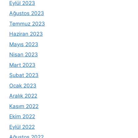
Eylül 2023
Ağustos 2023
Temmuz 2023
Haziran 2023
Mayıs 2023
Nisan 2023
Mart 2023
Şubat 2023
Ocak 2023
Aralık 2022
Kasım 2022
Ekim 2022
Eylül 2022
Ağustos 2022