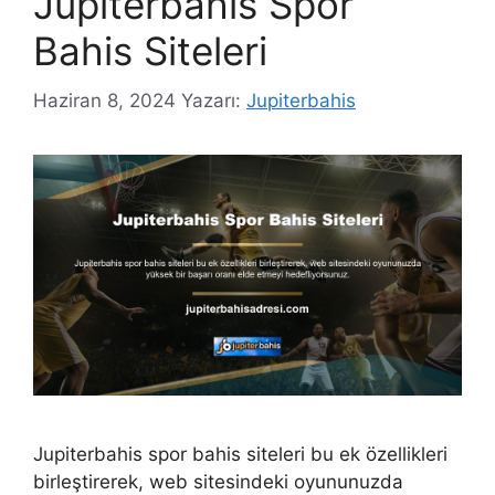
Jupiterbahis Spor
Bahis Siteleri
Haziran 8, 2024
Yazarı:
Jupiterbahis
Jupiterbahis spor bahis siteleri bu ek özellikleri
birleştirerek, web sitesindeki oyununuzda