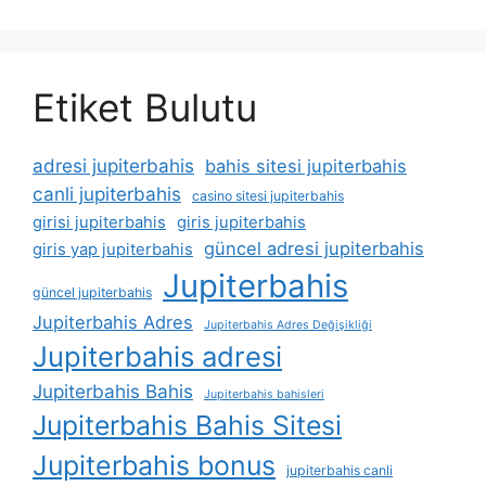
Etiket Bulutu
adresi jupiterbahis
bahis sitesi jupiterbahis
canli jupiterbahis
casino sitesi jupiterbahis
girisi jupiterbahis
giris jupiterbahis
güncel adresi jupiterbahis
giris yap jupiterbahis
Jupiterbahis
güncel jupiterbahis
Jupiterbahis Adres
Jupiterbahis Adres Değişikliği
Jupiterbahis adresi
Jupiterbahis Bahis
Jupiterbahis bahisleri
Jupiterbahis Bahis Sitesi
Jupiterbahis bonus
jupiterbahis canli