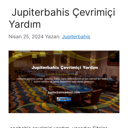
Jupiterbahis Çevrimiçi
Yardım
Nisan 25, 2024
Yazarı:
Jupiterbahis