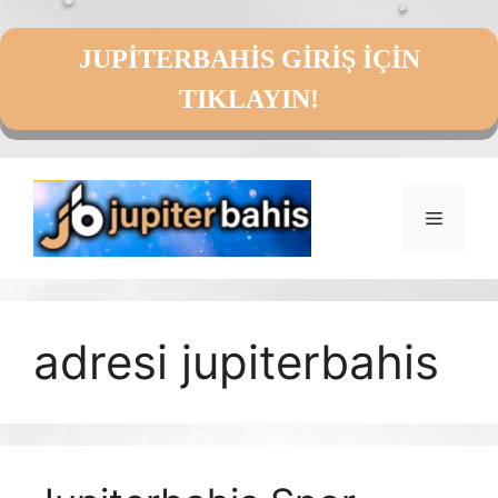
JUPİTERBAHİS GİRİŞ İÇİN
TIKLAYIN!
İçeriğe
atla
Menü
adresi jupiterbahis