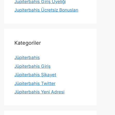
Jupiterbahis Giriş Üyeliği
Jupiterbahis Ücretsiz Bonusları
Kategoriler
Jüpiterbahis
Jüpiterbahis Giriş
Jüpiterbahis Şikayet
Jüpiterbahis Twitter
Jüpiterbahis Yeni Adresi