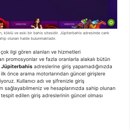
, köklü ve eski bir bahis sitesidir. Jüpiterbahis adresinde canlı
sahip olunan halde bulunmaktadır.
çok ilgi gören alanları ve hizmetleri
ları promosyonlar ve fazla oranlarla alakalı bütün
z
Jüpiterbahis
adreslerine giriş yapamadığınızda
a ilk önce arama motorlarından güncel girişlere
oruz. Kullanıcı adı ve şifrenizle giriş
im sağlayabilmeniz ve hesaplarınızda sahip olunan
 tespit edilen giriş adreslerinin güncel olması