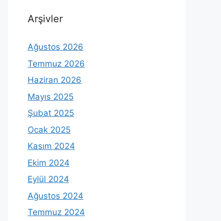
Arşivler
Ağustos 2026
Temmuz 2026
Haziran 2026
Mayıs 2025
Şubat 2025
Ocak 2025
Kasım 2024
Ekim 2024
Eylül 2024
Ağustos 2024
Temmuz 2024