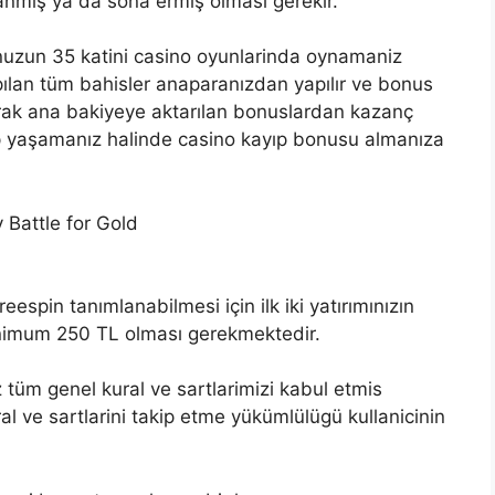
nmış ya da sona ermiş olması gerekir.
nuzun 35 katini casino oyunlarinda oynamaniz
ılan tüm bahisler anaparanızdan yapılır ve bonus
rak ana bakiyeye aktarılan bonuslardan kazanç
 yaşamanız halinde casino kayıp bonusu almanıza
y Battle for Gold
espin tanımlanabilmesi için ilk iki yatırımınızın
nimum 250 TL olması gerekmektedir.
 tüm genel kural ve sartlarimizi kabul etmis
al ve sartlarini takip etme yükümlülügü kullanicinin