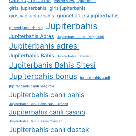
canli jupiterbahis
casino sitesi jupiterbahis
girisi jupiterbahis
giris jupiterbahis
güncel adresi jupiterbahis
giris yap jupiterbahis
Jupiterbahis
güncel jupiterbahis
Jupiterbahis Adres
Jupiterbahis Adres Değişikliği
Jupiterbahis adresi
Jupiterbahis Bahis
Jupiterbahis bahisleri
Jupiterbahis Bahis Sitesi
Jupiterbahis bonus
jupiterbahis canli
jupiterbahis canli maç izle
Jupiterbahis canlı bahis
Jupiterbahis Canlı Bahis Nasıl Oynanır
Jupiterbahis canlı casino
Jupiterbahis Canlı Casino Oyunları
Jupiterbahis canlı destek