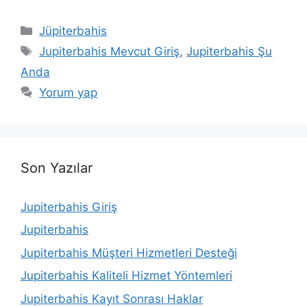
Kategoriler
Jüpiterbahis
Etiketler
Jupiterbahis Mevcut Giriş
,
Jupiterbahis Şu
Anda
Yorum yap
Son Yazılar
Jupiterbahis Giriş
Jupiterbahis
Jupiterbahis Müşteri Hizmetleri Desteği
Jupiterbahis Kaliteli Hizmet Yöntemleri
Jupiterbahis Kayıt Sonrası Haklar