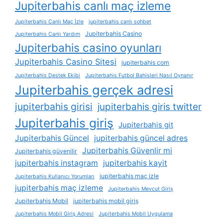
Jupiterbahis canlı maç izleme
Jupiterbahis Canlı Maç İzle
jupiterbahis canlı sohbet
Jupiterbahis Casino
Jupiterbahis Canlı Yardım
Jupiterbahis casino oyunları
Jupiterbahis Casino Sitesi
jupiterbahis com
Jupiterbahis Destek Ekibi
Jupiterbahis Futbol Bahisleri Nasıl Oynanır
Jupiterbahis gerçek adresi
jupiterbahis girisi
jupiterbahis giris twitter
Jupiterbahis giriş
Jupiterbahis git
Jupiterbahis Güncel
jupiterbahis güncel adres
Jupiterbahis Güvenlir mi
Jupiterbahis güvenilir
jupiterbahis instagram
jupiterbahis kayit
jupiterbahis maç izle
Jupiterbahis Kullanıcı Yorumları
jupiterbahis maç izleme
Jupiterbahis Mevcut Giriş
Jupiterbahis Mobil
jupiterbahis mobil giriş
Jupiterbahis Mobil Giriş Adresi
Jupiterbahis Mobil Uygulama