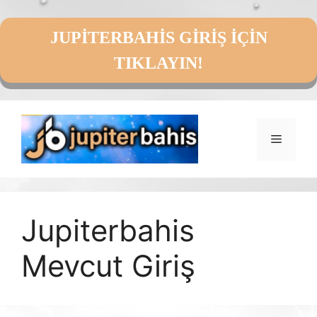
JUPİTERBAHİS GİRİŞ İÇİN
TIKLAYIN!
İçeriğe
atla
Menü
Jupiterbahis
Mevcut Giriş