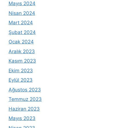
Mayıs 2024
Nisan 2024
Mart 2024
Şubat 2024
Ocak 2024
Aralık 2023
Kasım 2023
Ekim 2023
Eylül 2023
Ağustos 2023
Temmuz 2023
Haziran 2023
Mayıs 2023
Nisan 2023