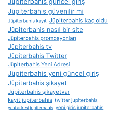
Jüpiterbahis güncel giriş
Jüpiterbahis güvenilir mi
Jüpiterbahis kaç oldu
Jüpiterbahis kayıt
Jüpiterbahis nasıl bir site
Jüpiterbahis promosyonları
Jüpiterbahis tv
Jüpiterbahis Twitter
Jüpiterbahis Yeni Adresi
Jüpiterbahis yeni güncel giriş
Jüpiterbahis şikayet
Jüpiterbahis şikayetvar
kayit jupiterbahis
twitter jupiterbahis
yeni giris jupiterbahis
yeni adresi jupiterbahis