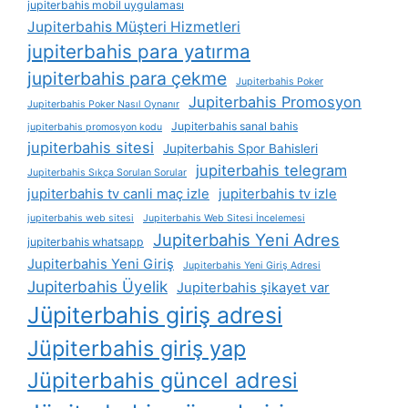
jupiterbahis mobil uygulaması
Jupiterbahis Müşteri Hizmetleri
jupiterbahis para yatırma
jupiterbahis para çekme
Jupiterbahis Poker
Jupiterbahis Promosyon
Jupiterbahis Poker Nasıl Oynanır
Jupiterbahis sanal bahis
jupiterbahis promosyon kodu
jupiterbahis sitesi
Jupiterbahis Spor Bahisleri
jupiterbahis telegram
Jupiterbahis Sıkça Sorulan Sorular
jupiterbahis tv canli maç izle
jupiterbahis tv izle
jupiterbahis web sitesi
Jupiterbahis Web Sitesi İncelemesi
Jupiterbahis Yeni Adres
jupiterbahis whatsapp
Jupiterbahis Yeni Giriş
Jupiterbahis Yeni Giriş Adresi
Jupiterbahis Üyelik
Jupiterbahis şikayet var
Jüpiterbahis giriş adresi
Jüpiterbahis giriş yap
Jüpiterbahis güncel adresi