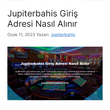
Jupiterbahis Giriş
Adresi Nasıl Alınır
Ocak 11, 2023
Yazarı:
Jupiterbahis