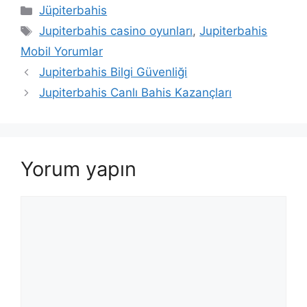
Kategoriler
Jüpiterbahis
Etiketler
Jupiterbahis casino oyunları
,
Jupiterbahis
Mobil Yorumlar
Yazı
Jupiterbahis Bilgi Güvenliği
dolaşımı
Jupiterbahis Canlı Bahis Kazançları
Yorum yapın
Yorum