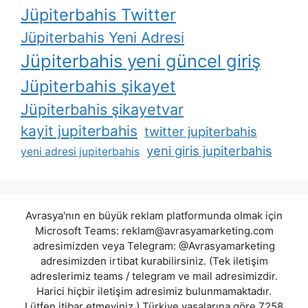
Jüpiterbahis Twitter
Jüpiterbahis Yeni Adresi
Jüpiterbahis yeni güncel giriş
Jüpiterbahis şikayet
Jüpiterbahis şikayetvar
kayit jupiterbahis
twitter jupiterbahis
yeni giris jupiterbahis
yeni adresi jupiterbahis
Avrasya'nın en büyük reklam platformunda olmak için
Microsoft Teams:
reklam@avrasyamarketing.com
adresimizden veya Telegram: @Avrasyamarketing
adresimizden irtibat kurabilirsiniz. (Tek iletişim
adreslerimiz teams / telegram ve mail adresimizdir.
Harici hiçbir iletişim adresimiz bulunmamaktadır.
Lütfen itibar etmeyiniz.) Türkiye yasalarına göre 7258