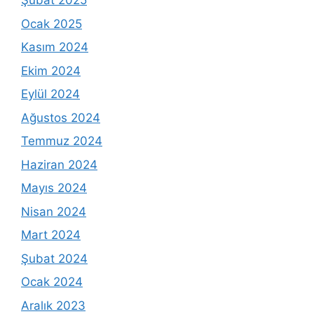
Şubat 2025
Ocak 2025
Kasım 2024
Ekim 2024
Eylül 2024
Ağustos 2024
Temmuz 2024
Haziran 2024
Mayıs 2024
Nisan 2024
Mart 2024
Şubat 2024
Ocak 2024
Aralık 2023