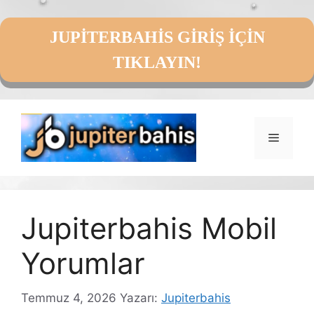
JUPİTERBAHİS GİRİŞ İÇİN
TIKLAYIN!
İçeriğe
atla
Menü
Jupiterbahis Mobil
Yorumlar
Temmuz 4, 2026
Yazarı:
Jupiterbahis