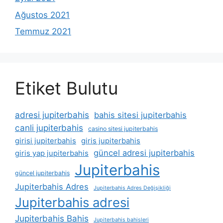
Ağustos 2021
Temmuz 2021
Etiket Bulutu
adresi jupiterbahis
bahis sitesi jupiterbahis
canli jupiterbahis
casino sitesi jupiterbahis
girisi jupiterbahis
giris jupiterbahis
güncel adresi jupiterbahis
giris yap jupiterbahis
Jupiterbahis
güncel jupiterbahis
Jupiterbahis Adres
Jupiterbahis Adres Değişikliği
Jupiterbahis adresi
Jupiterbahis Bahis
Jupiterbahis bahisleri