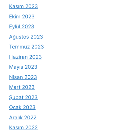
Kasım 2023
Ekim 2023
Eylül 2023
Ağustos 2023
Temmuz 2023
Haziran 2023
Mayıs 2023
Nisan 2023
Mart 2023
Şubat 2023
Ocak 2023
Aralık 2022
Kasım 2022