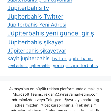
Jüpiterbahis tv
Jüpiterbahis Twitter
Jüpiterbahis Yeni Adresi
Jüpiterbahis yeni güncel giriş
Jüpiterbahis şikayet
Jüpiterbahis şikayetvar
kayit jupiterbahis
twitter jupiterbahis
yeni giris jupiterbahis
yeni adresi jupiterbahis
Avrasya'nın en büyük reklam platformunda olmak için
Microsoft Teams:
reklam@avrasyamarketing.com
adresimizden veya Telegram: @Avrasyamarketing
adresimizden irtibat kurabilirsiniz. (Tek iletişim
adreslerimiz teams / telegram ve mail adresimizdir.