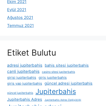
Ekim 2021
Eylül 2021
Ağustos 2021
Temmuz 2021
Etiket Bulutu
adresi jupiterbahis
bahis sitesi jupiterbahis
canli jupiterbahis
casino sitesi jupiterbahis
girisi jupiterbahis
giris jupiterbahis
güncel adresi jupiterbahis
giris yap jupiterbahis
Jupiterbahis
güncel jupiterbahis
Jupiterbahis Adres
Jupiterbahis Adres Değişikliği