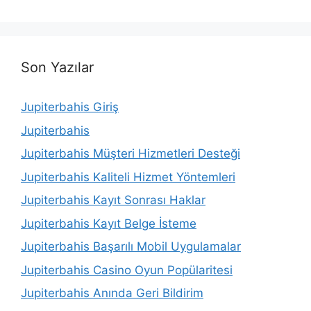
dolaşımı
Son Yazılar
Jupiterbahis Giriş
Jupiterbahis
Jupiterbahis Müşteri Hizmetleri Desteği
Jupiterbahis Kaliteli Hizmet Yöntemleri
Jupiterbahis Kayıt Sonrası Haklar
Jupiterbahis Kayıt Belge İsteme
Jupiterbahis Başarılı Mobil Uygulamalar
Jupiterbahis Casino Oyun Popülaritesi
Jupiterbahis Anında Geri Bildirim