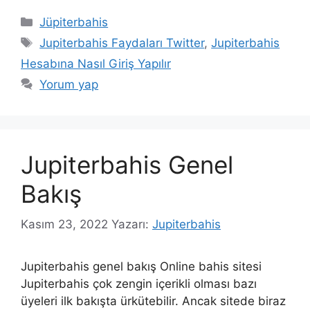
Kategoriler
Jüpiterbahis
Etiketler
Jupiterbahis Faydaları Twitter
,
Jupiterbahis
Hesabına Nasıl Giriş Yapılır
Yorum yap
Jupiterbahis Genel
Bakış
Kasım 23, 2022
Yazarı:
Jupiterbahis
Jupiterbahis genel bakış Online bahis sitesi
Jupiterbahis çok zengin içerikli olması bazı
üyeleri ilk bakışta ürkütebilir. Ancak sitede biraz