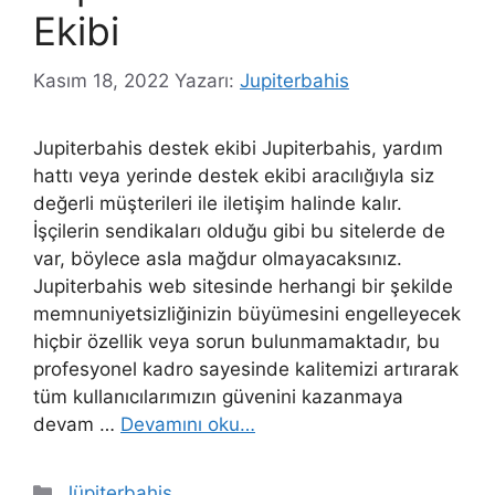
Ekibi
Kasım 18, 2022
Yazarı:
Jupiterbahis
Jupiterbahis destek ekibi Jupiterbahis, yardım
hattı veya yerinde destek ekibi aracılığıyla siz
değerli müşterileri ile iletişim halinde kalır.
İşçilerin sendikaları olduğu gibi bu sitelerde de
var, böylece asla mağdur olmayacaksınız.
Jupiterbahis web sitesinde herhangi bir şekilde
memnuniyetsizliğinizin büyümesini engelleyecek
hiçbir özellik veya sorun bulunmamaktadır, bu
profesyonel kadro sayesinde kalitemizi artırarak
tüm kullanıcılarımızın güvenini kazanmaya
devam …
Devamını oku…
Kategoriler
Jüpiterbahis