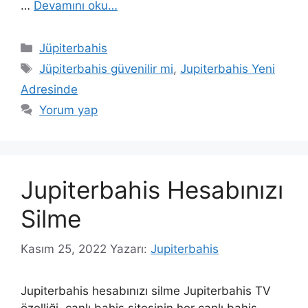
…
Devamını oku…
Kategoriler
Jüpiterbahis
Etiketler
Jüpiterbahis güvenilir mi
,
Jupiterbahis Yeni
Adresinde
Yorum yap
Jupiterbahis Hesabınızı
Silme
Kasım 25, 2022
Yazarı:
Jupiterbahis
Jupiterbahis hesabınızı silme Jupiterbahis TV