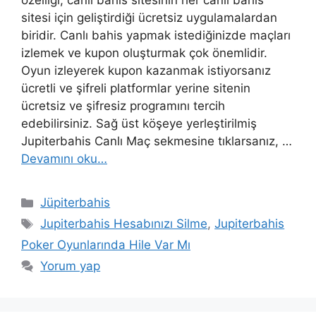
özelliği, canlı bahis sitesinin her canlı bahis
sitesi için geliştirdiği ücretsiz uygulamalardan
biridir. Canlı bahis yapmak istediğinizde maçları
izlemek ve kupon oluşturmak çok önemlidir.
Oyun izleyerek kupon kazanmak istiyorsanız
ücretli ve şifreli platformlar yerine sitenin
ücretsiz ve şifresiz programını tercih
edebilirsiniz. Sağ üst köşeye yerleştirilmiş
Jupiterbahis Canlı Maç sekmesine tıklarsanız, …
Devamını oku…
Kategoriler
Jüpiterbahis
Etiketler
Jupiterbahis Hesabınızı Silme
,
Jupiterbahis
Poker Oyunlarında Hile Var Mı
Yorum yap