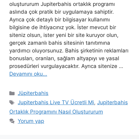
oluştururum Jupiterbahis ortaklık programı
aslında çok pratik bir uygulamaya sahiptir.
Ayrıca çok detaylı bir bilgisayar kullanımı
bilgisine de ihtiyacınız yok. İster mevcut bir
siteniz olsun, ister yeni bir site kuruyor olun,
gerçek zamanlı bahis sitesinin tanıtımına
yardımcı oluyorsunuz. Bahis şirketinin reklamları
bonusları, oranları, sağlam altyapıyı ve yasal
prosedürleri vurgulayacaktır. Ayrıca sitenize …
Devamını oku…
Kategoriler
Jüpiterbahis
Etiketler
Jupiterbahis Live TV Ücretli Mi
,
Jupiterbahis
Ortaklık Programını Nasıl Oluştururum
Yorum yap