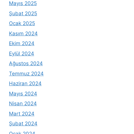
Mayıs 2025
Şubat 2025
Ocak 2025
Kasım 2024
Ekim 2024
Eylül 2024
Ağustos 2024
Temmuz 2024
Haziran 2024
Mayıs 2024
Nisan 2024
Mart 2024
Şubat 2024
Ocak 2024