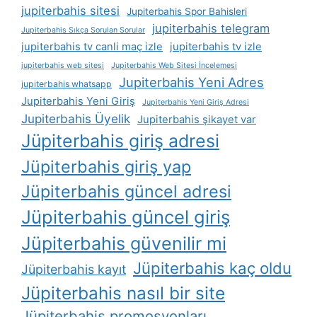
jupiterbahis sitesi
Jupiterbahis Spor Bahisleri
jupiterbahis telegram
Jupiterbahis Sıkça Sorulan Sorular
jupiterbahis tv canli maç izle
jupiterbahis tv izle
jupiterbahis web sitesi
Jupiterbahis Web Sitesi İncelemesi
Jupiterbahis Yeni Adres
jupiterbahis whatsapp
Jupiterbahis Yeni Giriş
Jupiterbahis Yeni Giriş Adresi
Jupiterbahis Üyelik
Jupiterbahis şikayet var
Jüpiterbahis giriş adresi
Jüpiterbahis giriş yap
Jüpiterbahis güncel adresi
Jüpiterbahis güncel giriş
Jüpiterbahis güvenilir mi
Jüpiterbahis kaç oldu
Jüpiterbahis kayıt
Jüpiterbahis nasıl bir site
Jüpiterbahis promosyonları