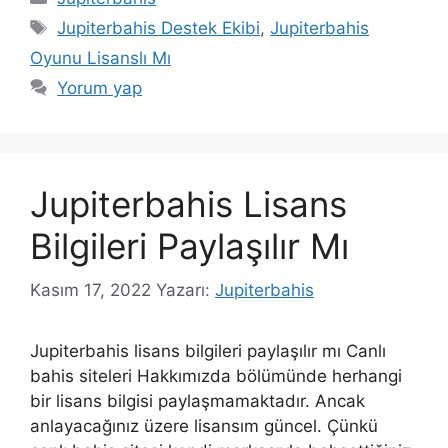
Etiketler
Jupiterbahis Destek Ekibi
,
Jupiterbahis
Oyunu Lisanslı Mı
Yorum yap
Jupiterbahis Lisans
Bilgileri Paylaşılır Mı
Kasım 17, 2022
Yazarı:
Jupiterbahis
Jupiterbahis lisans bilgileri paylaşılır mı Canlı
bahis siteleri Hakkımızda bölümünde herhangi
bir lisans bilgisi paylaşmamaktadır. Ancak
anlayacağınız üzere lisansım güncel. Çünkü