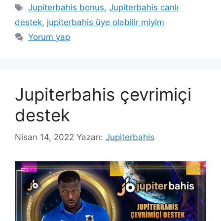
Etiketler
Jupiterbahis bonus
,
Jupiterbahis canlı
destek
,
jupiterbahis üye olabilir miyim
Yorum yap
Jupiterbahis çevrimiçi
destek
Nisan 14, 2022
Yazarı:
Jupiterbahis