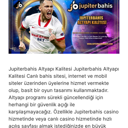
Jupiterbahis Altyapı Kalitesi Jupiterbahis Altyapı
Kalitesi Canlı bahis sitesi, internet ve mobil
siteler üzerinden üyelerine hizmet vermekte
olup, basit bir oyun tasarımı kullanmaktadır.
Altyapı programı sürekli güncellendiği için
herhangi bir güvenlik açığı ile
karşılaşmayacağız. Özellikle Jupiterbahis casino
hizmetinde veya canlı casino hizmetinde hızlı
açılış sayfası almak istediğinizde en büyük