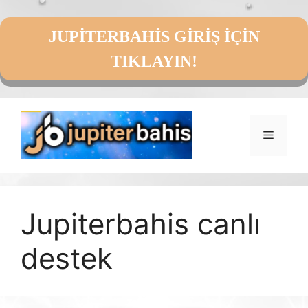
JUPİTERBAHİS GİRİŞ İÇİN
TIKLAYIN!
İçeriğe
atla
Menü
Jupiterbahis canlı
destek