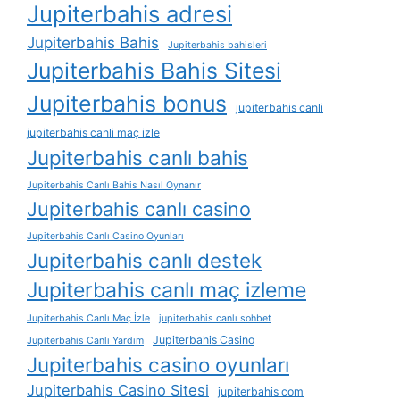
Jupiterbahis adresi
Jupiterbahis Bahis
Jupiterbahis bahisleri
Jupiterbahis Bahis Sitesi
Jupiterbahis bonus
jupiterbahis canli
jupiterbahis canli maç izle
Jupiterbahis canlı bahis
Jupiterbahis Canlı Bahis Nasıl Oynanır
Jupiterbahis canlı casino
Jupiterbahis Canlı Casino Oyunları
Jupiterbahis canlı destek
Jupiterbahis canlı maç izleme
Jupiterbahis Canlı Maç İzle
jupiterbahis canlı sohbet
Jupiterbahis Casino
Jupiterbahis Canlı Yardım
Jupiterbahis casino oyunları
Jupiterbahis Casino Sitesi
jupiterbahis com