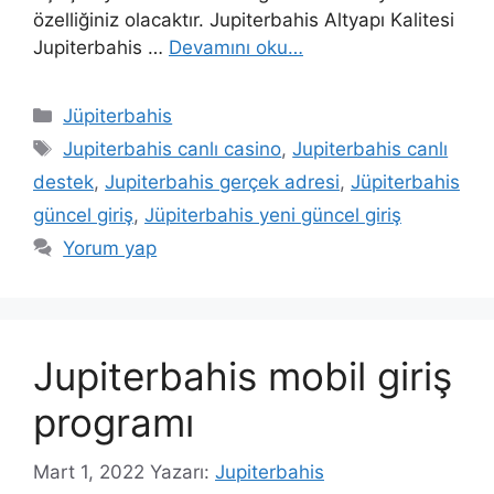
özelliğiniz olacaktır. Jupiterbahis Altyapı Kalitesi
Jupiterbahis …
Devamını oku…
Kategoriler
Jüpiterbahis
Etiketler
Jupiterbahis canlı casino
,
Jupiterbahis canlı
destek
,
Jupiterbahis gerçek adresi
,
Jüpiterbahis
güncel giriş
,
Jüpiterbahis yeni güncel giriş
Yorum yap
Jupiterbahis mobil giriş
programı
Mart 1, 2022
Yazarı:
Jupiterbahis