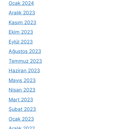
Ocak 2024
Aralık 2023
Kasım 2023
Ekim 2023
Eylül 2023
Ağustos 2023
Temmuz 2023
Haziran 2023
Mayıs 2023
Nisan 2023
Mart 2023
Şubat 2023
Ocak 2023
Aralık 2022