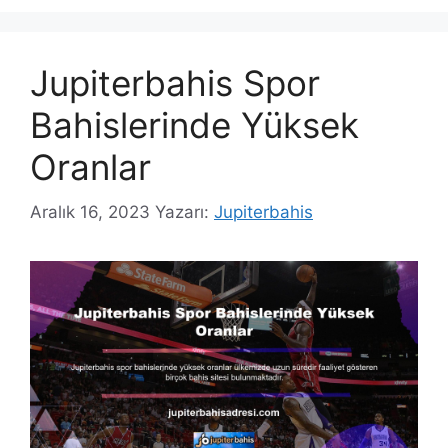
Jupiterbahis Spor
Bahislerinde Yüksek
Oranlar
Aralık 16, 2023
Yazarı:
Jupiterbahis