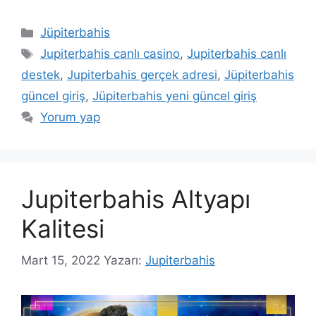
Kategoriler
Jüpiterbahis
Etiketler
Jupiterbahis canlı casino
,
Jupiterbahis canlı
destek
,
Jupiterbahis gerçek adresi
,
Jüpiterbahis
güncel giriş
,
Jüpiterbahis yeni güncel giriş
Yorum yap
Jupiterbahis Altyapı
Kalitesi
Mart 15, 2022
Yazarı:
Jupiterbahis