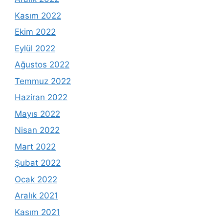
Kasım 2022
Ekim 2022
Eylül 2022
Ağustos 2022
Temmuz 2022
Haziran 2022
Mayıs 2022
Nisan 2022
Mart 2022
Şubat 2022
Ocak 2022
Aralık 2021
Kasım 2021