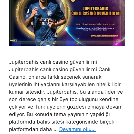
Jupiterbahis canlı casino güvenilir mi
Jupiterbahis canlı casino güvenilir mi Canlı
Casino, onlarca farklı seçenek sunarak
üyelerinin ihtiyaçlarını karşılayabilen nitelikli bir
kumar sitesidir. Jupiterbahis, bu alanda lider ve
son derece geniş bir üye topluluğunu kendine
çekiyor ve Türk üyelerin gözdesi olmaya devam
ediyor. Bu konuda tema yayınının yapıldığı
platformda bahis sitesi kategorisinde birçok
platformdan daha …
Devamını oku…