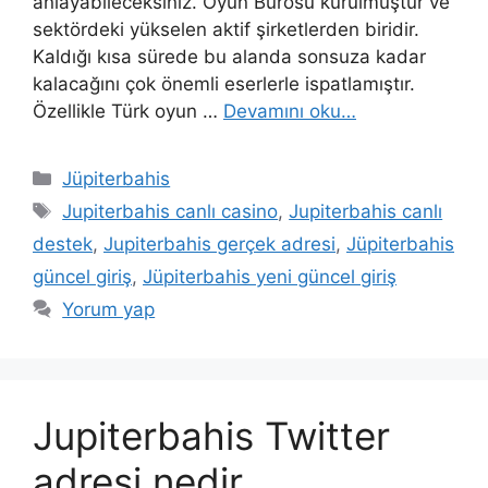
anlayabileceksiniz. Oyun Bürosu kurulmuştur ve
sektördeki yükselen aktif şirketlerden biridir.
Kaldığı kısa sürede bu alanda sonsuza kadar
kalacağını çok önemli eserlerle ispatlamıştır.
Özellikle Türk oyun …
Devamını oku…
Kategoriler
Jüpiterbahis
Etiketler
Jupiterbahis canlı casino
,
Jupiterbahis canlı
destek
,
Jupiterbahis gerçek adresi
,
Jüpiterbahis
güncel giriş
,
Jüpiterbahis yeni güncel giriş
Yorum yap
Jupiterbahis Twitter
adresi nedir