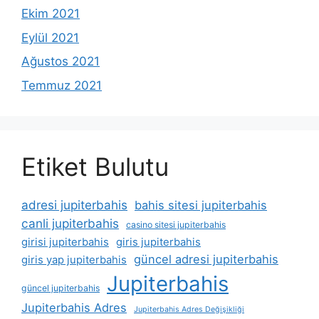
Ekim 2021
Eylül 2021
Ağustos 2021
Temmuz 2021
Etiket Bulutu
adresi jupiterbahis
bahis sitesi jupiterbahis
canli jupiterbahis
casino sitesi jupiterbahis
girisi jupiterbahis
giris jupiterbahis
güncel adresi jupiterbahis
giris yap jupiterbahis
Jupiterbahis
güncel jupiterbahis
Jupiterbahis Adres
Jupiterbahis Adres Değişikliği