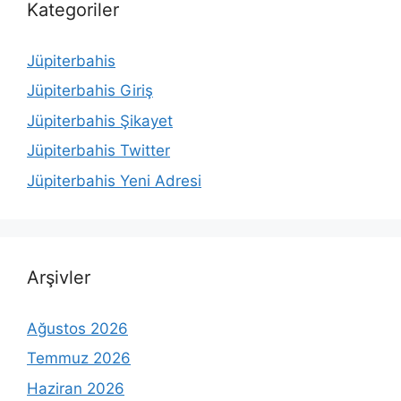
Kategoriler
Jüpiterbahis
Jüpiterbahis Giriş
Jüpiterbahis Şikayet
Jüpiterbahis Twitter
Jüpiterbahis Yeni Adresi
Arşivler
Ağustos 2026
Temmuz 2026
Haziran 2026