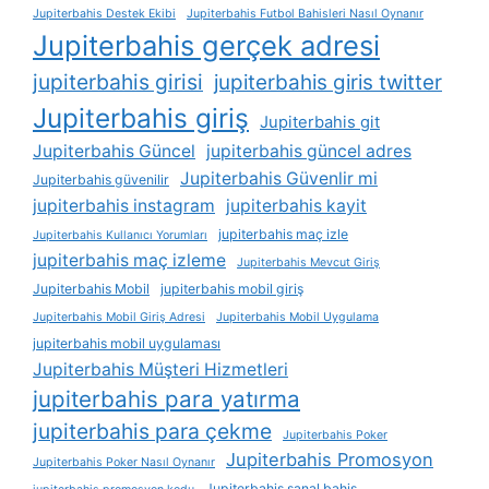
Jupiterbahis Destek Ekibi
Jupiterbahis Futbol Bahisleri Nasıl Oynanır
Jupiterbahis gerçek adresi
jupiterbahis girisi
jupiterbahis giris twitter
Jupiterbahis giriş
Jupiterbahis git
Jupiterbahis Güncel
jupiterbahis güncel adres
Jupiterbahis Güvenlir mi
Jupiterbahis güvenilir
jupiterbahis instagram
jupiterbahis kayit
jupiterbahis maç izle
Jupiterbahis Kullanıcı Yorumları
jupiterbahis maç izleme
Jupiterbahis Mevcut Giriş
Jupiterbahis Mobil
jupiterbahis mobil giriş
Jupiterbahis Mobil Giriş Adresi
Jupiterbahis Mobil Uygulama
jupiterbahis mobil uygulaması
Jupiterbahis Müşteri Hizmetleri
jupiterbahis para yatırma
jupiterbahis para çekme
Jupiterbahis Poker
Jupiterbahis Promosyon
Jupiterbahis Poker Nasıl Oynanır
Jupiterbahis sanal bahis