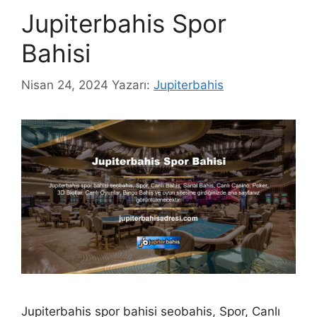
Jupiterbahis Spor
Bahisi
Nisan 24, 2024
Yazarı:
Jupiterbahis
Jupiterbahis spor bahisi seobahis, Spor, Canlı