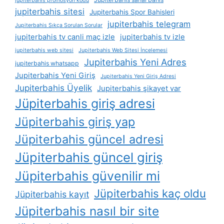
jupiterbahis promosyon kodu
jupiterbahis sitesi
Jupiterbahis Spor Bahisleri
jupiterbahis telegram
Jupiterbahis Sıkça Sorulan Sorular
jupiterbahis tv canli maç izle
jupiterbahis tv izle
jupiterbahis web sitesi
Jupiterbahis Web Sitesi İncelemesi
Jupiterbahis Yeni Adres
jupiterbahis whatsapp
Jupiterbahis Yeni Giriş
Jupiterbahis Yeni Giriş Adresi
Jupiterbahis Üyelik
Jupiterbahis şikayet var
Jüpiterbahis giriş adresi
Jüpiterbahis giriş yap
Jüpiterbahis güncel adresi
Jüpiterbahis güncel giriş
Jüpiterbahis güvenilir mi
Jüpiterbahis kaç oldu
Jüpiterbahis kayıt
Jüpiterbahis nasıl bir site