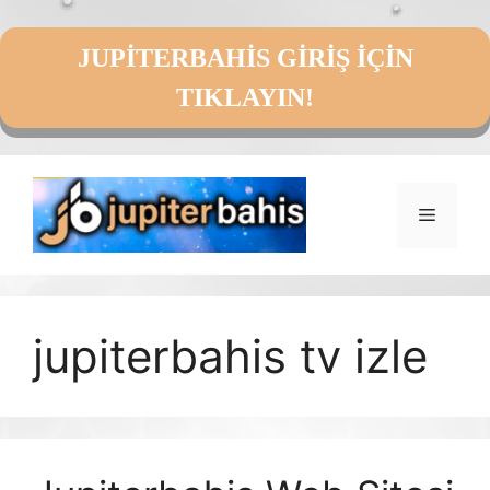
JUPİTERBAHİS GİRİŞ İÇİN
TIKLAYIN!
İçeriğe
atla
Menü
jupiterbahis tv izle