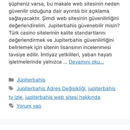
şüpheniz varsa, bu makale web sitesinin neden
güvenilir olduğuna dair ayrıntılı bir açıklama
sağlayacaktır. Şimdi web sitesinin güvenilirliğini
değerlendirelim. Jupiterbahis güvenebilir misin?
Türk casino sitelerinin kalite standartlarını
değerlendirmek ve Jupiterbahis güvenilirliğini
belirlemek için sitenin lisansının incelenmesi
tavsiye edilir. İmtiyaz yetkilileri, yaban hayatı
işletmelerinde yalnızca …
Devamını oku…
Kategoriler
Jüpiterbahis
Etiketler
Jupiterbahis Adres Değişikliği
,
jupiterbahis
tv izle
,
jupiterbahis web sitesi hakkında
Yorum yap