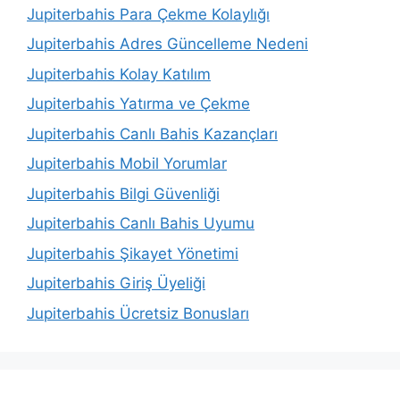
Jupiterbahis Para Çekme Kolaylığı
Jupiterbahis Adres Güncelleme Nedeni
Jupiterbahis Kolay Katılım
Jupiterbahis Yatırma ve Çekme
Jupiterbahis Canlı Bahis Kazançları
Jupiterbahis Mobil Yorumlar
Jupiterbahis Bilgi Güvenliği
Jupiterbahis Canlı Bahis Uyumu
Jupiterbahis Şikayet Yönetimi
Jupiterbahis Giriş Üyeliği
Jupiterbahis Ücretsiz Bonusları