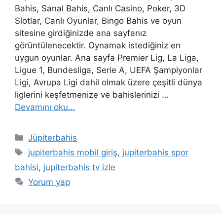
Bahis, Sanal Bahis, Canlı Casino, Poker, 3D
Slotlar, Canlı Oyunlar, Bingo Bahis ve oyun
sitesine girdiğinizde ana sayfanız
görüntülenecektir. Oynamak istediğiniz en
uygun oyunlar. Ana sayfa Premier Lig, La Liga,
Ligue 1, Bundesliga, Serie A, UEFA Şampiyonlar
Ligi, Avrupa Ligi dahil olmak üzere çeşitli dünya
liglerini keşfetmenize ve bahislerinizi …
Devamını oku…
Kategoriler
Jüpiterbahis
Etiketler
jupiterbahis mobil giriş
,
jupiterbahis spor
bahisi
,
jupiterbahis tv izle
Yorum yap