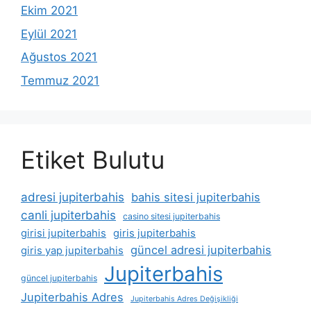
Ekim 2021
Eylül 2021
Ağustos 2021
Temmuz 2021
Etiket Bulutu
adresi jupiterbahis
bahis sitesi jupiterbahis
canli jupiterbahis
casino sitesi jupiterbahis
girisi jupiterbahis
giris jupiterbahis
güncel adresi jupiterbahis
giris yap jupiterbahis
Jupiterbahis
güncel jupiterbahis
Jupiterbahis Adres
Jupiterbahis Adres Değişikliği