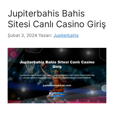
Jupiterbahis Bahis
Sitesi Canlı Casino Giriş
Şubat 3, 2024
Yazarı:
Jupiterbahis