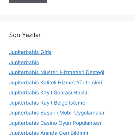
Son Yazılar
Jupiterbahis Giriş
Jupiterbahis
Jupiterbahis Müşteri Hizmetleri Desteği
Jupiterbahis Kaliteli Hizmet Yöntemleri
Jupiterbahis Kayıt Sonrası Haklar
Jupiterbahis Kayıt Belge İsteme
Jupiterbahis Başarılı Mobil Uygulamalar
Jupiterbahis Casino Oyun Popülaritesi
Jupiterbahis Anında Geri Bildirim