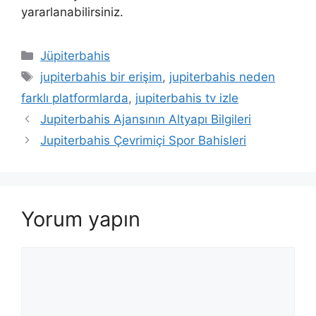
yararlanabilirsiniz.
Kategoriler
Jüpiterbahis
Etiketler
jupiterbahis bir erişim
,
jupiterbahis neden
farklı platformlarda
,
jupiterbahis tv izle
Yazı
Jupiterbahis Ajansının Altyapı Bilgileri
dolaşımı
Jupiterbahis Çevrimiçi Spor Bahisleri
Yorum yapın
Yorum