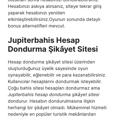
Hesabınızı askıya alırsanız, siteye tekrar giriş
yaparak hesabınızı yeniden
etkinleştirebilirsiniz.Oyunun sonunda detaylı
bonus alternatifleri mevcut.
Jupiterbahis Hesap
Dondurma Şikâyet Sitesi
Hesap dondurma şikâyet sitesi üzerinden
oluşturduğunuz üyelik sayesinde oyun
oynayabilir, eğlenebilir ve para kazanabilirsiniz.
Kullanıcılar hesaplarını dondurmak isteyebilir.
Çoğu bahis sitesi hesapları dondurmaz ama
Jupiterbahis hesap dondurma şikâyet sitesi
dondurur. Hesabın dondurulmasına ilişkin
herhangi bir şikâyet olmadı. Mükemmel hizmeti
nedeniyle en popüler turistik mekânlardan