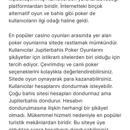
platformlardan biridir. İnternetteki birçok
alternatif oyun ve bahis gibi poker de
kullanıcıların ilgi odağı haline geldi.
En popüler casino oyunları arasında yer alan
poker oyunlarına sitede rastlamak mümkündür.
Kullanıcılar Jupiterbahis Poker Oyunlarını
şikâyetler için istikrarlı sitelerden biri olduğu için
tercih ediyor. Çevrimdışı ve canlı poker
seçeneklerini kolaylıkla değerlendirebilirsiniz.
Sitede oyun oynayarak para kazanabilirsiniz.
Kullanıcılar hesaplarını dondurmak isteyebilir.
Çoğu bahis sitesi hesapları dondurmaz ama
Jupiterbahis dondurur. Hesabın
dondurulmasına ilişkin herhangi bir şikâyet
olmadı. Mükemmel hizmeti nedeniyle en popüler
turistik mekânlardan biridir. Bu siteye üye
olduktan sonra hesabınızı dondurabilirsiniz.