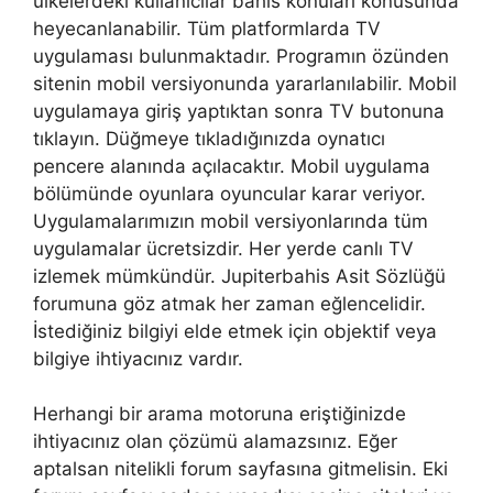
ülkelerdeki kullanıcılar bahis konuları konusunda
heyecanlanabilir. Tüm platformlarda TV
uygulaması bulunmaktadır. Programın özünden
sitenin mobil versiyonunda yararlanılabilir. Mobil
uygulamaya giriş yaptıktan sonra TV butonuna
tıklayın. Düğmeye tıkladığınızda oynatıcı
pencere alanında açılacaktır. Mobil uygulama
bölümünde oyunlara oyuncular karar veriyor.
Uygulamalarımızın mobil versiyonlarında tüm
uygulamalar ücretsizdir. Her yerde canlı TV
izlemek mümkündür. Jupiterbahis Asit Sözlüğü
forumuna göz atmak her zaman eğlencelidir.
İstediğiniz bilgiyi elde etmek için objektif veya
bilgiye ihtiyacınız vardır.
Herhangi bir arama motoruna eriştiğinizde
ihtiyacınız olan çözümü alamazsınız. Eğer
aptalsan nitelikli forum sayfasına gitmelisin. Eki