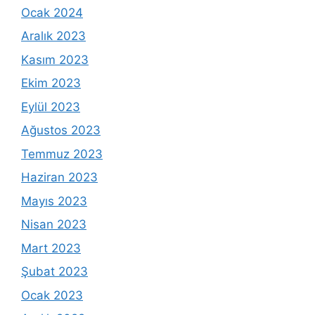
Ocak 2024
Aralık 2023
Kasım 2023
Ekim 2023
Eylül 2023
Ağustos 2023
Temmuz 2023
Haziran 2023
Mayıs 2023
Nisan 2023
Mart 2023
Şubat 2023
Ocak 2023