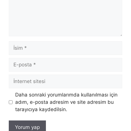
İsim
E-
posta
İnternet
sitesi
Daha sonraki yorumlarımda kullanılması için
adım, e-posta adresim ve site adresim bu
tarayıcıya kaydedilsin.