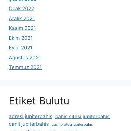
Ocak 2022
Aralık 2021
Kasım 2021
Ekim 2021
Eylül 2021
Ağustos 2021
Temmuz 2021
Etiket Bulutu
adresi jupiterbahis
bahis sitesi jupiterbahis
canli jupiterbahis
casino sitesi jupiterbahis