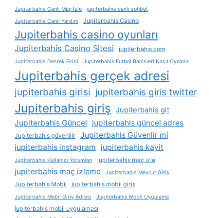
Jupiterbahis Canlı Maç İzle
jupiterbahis canlı sohbet
Jupiterbahis Casino
Jupiterbahis Canlı Yardım
Jupiterbahis casino oyunları
Jupiterbahis Casino Sitesi
jupiterbahis com
Jupiterbahis Destek Ekibi
Jupiterbahis Futbol Bahisleri Nasıl Oynanır
Jupiterbahis gerçek adresi
jupiterbahis girisi
jupiterbahis giris twitter
Jupiterbahis giriş
Jupiterbahis git
Jupiterbahis Güncel
jupiterbahis güncel adres
Jupiterbahis Güvenlir mi
Jupiterbahis güvenilir
jupiterbahis instagram
jupiterbahis kayit
jupiterbahis maç izle
Jupiterbahis Kullanıcı Yorumları
jupiterbahis maç izleme
Jupiterbahis Mevcut Giriş
Jupiterbahis Mobil
jupiterbahis mobil giriş
Jupiterbahis Mobil Giriş Adresi
Jupiterbahis Mobil Uygulama
jupiterbahis mobil uygulaması