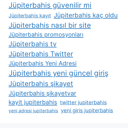
Jüpiterbahis güvenilir mi
Jüpiterbahis kaç oldu
Jüpiterbahis kayıt
Jüpiterbahis nasıl bir site
Jüpiterbahis promosyonları
Jüpiterbahis tv
Jüpiterbahis Twitter
Jüpiterbahis Yeni Adresi
Jüpiterbahis yeni güncel giriş
Jüpiterbahis şikayet
Jüpiterbahis şikayetvar
kayit jupiterbahis
twitter jupiterbahis
yeni giris jupiterbahis
yeni adresi jupiterbahis