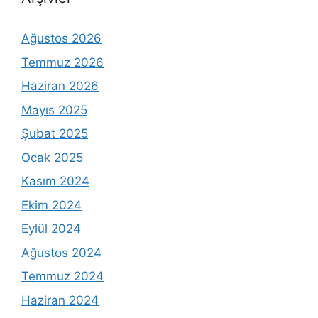
Ağustos 2026
Temmuz 2026
Haziran 2026
Mayıs 2025
Şubat 2025
Ocak 2025
Kasım 2024
Ekim 2024
Eylül 2024
Ağustos 2024
Temmuz 2024
Haziran 2024