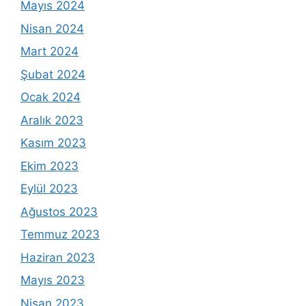
Mayıs 2024
Nisan 2024
Mart 2024
Şubat 2024
Ocak 2024
Aralık 2023
Kasım 2023
Ekim 2023
Eylül 2023
Ağustos 2023
Temmuz 2023
Haziran 2023
Mayıs 2023
Nisan 2023