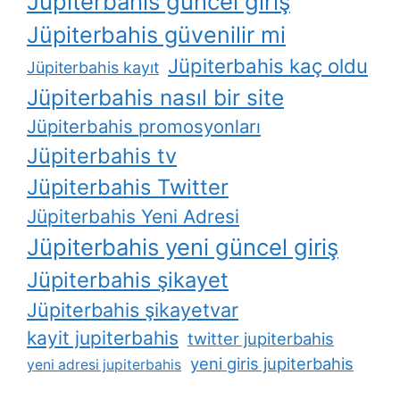
Jüpiterbahis güncel giriş
Jüpiterbahis güvenilir mi
Jüpiterbahis kaç oldu
Jüpiterbahis kayıt
Jüpiterbahis nasıl bir site
Jüpiterbahis promosyonları
Jüpiterbahis tv
Jüpiterbahis Twitter
Jüpiterbahis Yeni Adresi
Jüpiterbahis yeni güncel giriş
Jüpiterbahis şikayet
Jüpiterbahis şikayetvar
kayit jupiterbahis
twitter jupiterbahis
yeni giris jupiterbahis
yeni adresi jupiterbahis