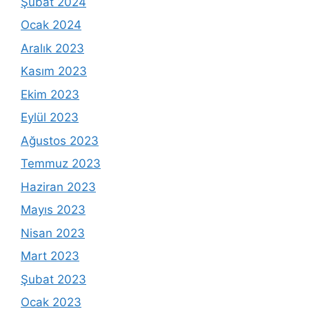
Şubat 2024
Ocak 2024
Aralık 2023
Kasım 2023
Ekim 2023
Eylül 2023
Ağustos 2023
Temmuz 2023
Haziran 2023
Mayıs 2023
Nisan 2023
Mart 2023
Şubat 2023
Ocak 2023