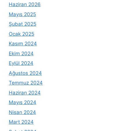
Haziran 2026
Mayıs 2025
Şubat 2025
Ocak 2025
Kasım 2024
Ekim 2024
Eylül 2024
Ağustos 2024
Temmuz 2024
Haziran 2024
Mayıs 2024
Nisan 2024
Mart 2024