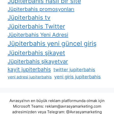
Jüpiterbahis nasıl bir site
Jüpiterbahis promosyonları
Jüpiterbahis tv
Jüpiterbahis Twitter
Jüpiterbahis Yeni Adresi
Jüpiterbahis yeni güncel giriş
Jüpiterbahis şikayet
Jüpiterbahis şikayetvar
kayit jupiterbahis
twitter jupiterbahis
yeni giris jupiterbahis
yeni adresi jupiterbahis
Avrasya'nın en büyük reklam platformunda olmak için
Microsoft Teams:
reklam@avrasyamarketing.com
adresimizden veya Telegram: @Avrasyamarketing