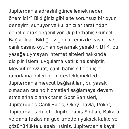
Jupiterbahis adresini güncellemek neden
önemlidir? Bildiğiniz gibi site sorunsuz bir oyun
deneyimi sunuyor ve kullanıcılar tarafından
genel olarak beğeniliyor. Jupiterbahis Güncel
Bağlantılar. Bildiğiniz gibi ülkemizde casino ve
canlı casino oyunları oynamak yasaktır. BTK, bu
yasağa uymayan internet siteleri hakkında
disiplin işlemi uygulama yetkisine sahiptir.
Mevcut mevzuat, canlı bahis siteleri için
raporlama önlemlerini desteklemektedir.
Jupiterbahis mevcut bağlantıları, bu yasak
olmadan casino hizmetleri sağlamaya devam
etmelerine olanak tanır. Spor Bahisleri,
Jupiterbahis Canlı Bahis, Okey, Tavla, Poker,
Jupiterbahis Ruleti, Jupiterbahis Slotları, Bakara
ve daha fazlasına gecikmeden yüksek kalite ve
çözünürlükte ulaşabilirsiniz. Jupiterbahis kayıt