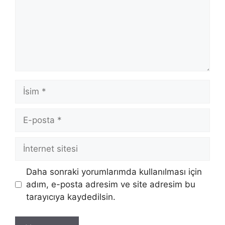
İsim
E-
posta
İnternet
sitesi
Daha sonraki yorumlarımda kullanılması için
adım, e-posta adresim ve site adresim bu
tarayıcıya kaydedilsin.