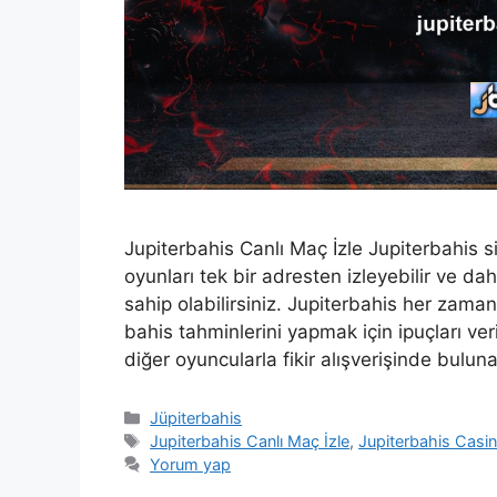
Jupiterbahis Canlı Maç İzle Jupiterbahis si
oyunları tek bir adresten izleyebilir ve d
sahip olabilirsiniz. Jupiterbahis her zama
bahis tahminlerini yapmak için ipuçları ver
diğer oyuncularla fikir alışverişinde bulun
Kategoriler
Jüpiterbahis
Etiketler
Jupiterbahis Canlı Maç İzle
,
Jupiterbahis Casin
Yorum yap