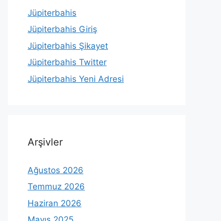
Jüpiterbahis
Jüpiterbahis Giriş
Jüpiterbahis Şikayet
Jüpiterbahis Twitter
Jüpiterbahis Yeni Adresi
Arşivler
Ağustos 2026
Temmuz 2026
Haziran 2026
Mayıs 2025