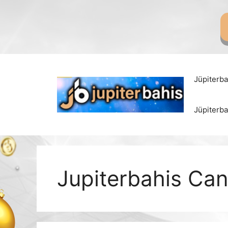
İçeriğe
atla
Jüpiterba
Jüpiterba
Jupiterbahis Canl