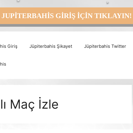
JUPİTERBAHİS GİRİŞ İÇİN TIKLAYIN!
his Giriş
Jüpiterbahis Şikayet
Jüpiterbahis Twitter
his
ı Maç İzle