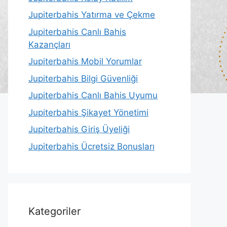
Jupiterbahis Yatırma ve Çekme
Jupiterbahis Canlı Bahis
Kazançları
Jupiterbahis Mobil Yorumlar
Jupiterbahis Bilgi Güvenliği
Jupiterbahis Canlı Bahis Uyumu
Jupiterbahis Şikayet Yönetimi
Jupiterbahis Giriş Üyeliği
Jupiterbahis Ücretsiz Bonusları
Kategoriler