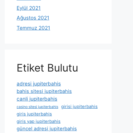
Eylül 2021
Ağustos 2021
Temmuz 2021
Etiket Bulutu
adresi jupiterbahis
bahis sitesi jupiterbahis
canli jupiterbahis
girisi jupiterbahis
casino sitesi jupiterbahis
giris jupiterbahis
giris yap jupiterbahis
güncel adresi jupiterbahis