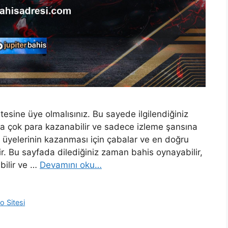
tesine üye olmalısınız. Bu sayede ilgilendiğiniz
aha çok para kazanabilir ve sadece izleme şansına
n üyelerinin kazanması için çabalar ve en doğru
ir. Bu sayfada dilediğiniz zaman bahis oynayabilir,
abilir ve …
Devamını oku…
o Sitesi