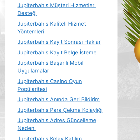
Jupiterbahis Müşteri Hizmetleri
Desteği
Jupiterbahis Kaliteli Hizmet
Yöntemleri
Jupiterbahis Kayıt Sonrası Haklar
Jupiterbahis Kayıt Belge İsteme
Jupiterbahis Başarılı Mobil
Uygulamalar
Jupiterbahis Casino Oyun
Popülaritesi
Jupiterbahis Anında Geri Bildirim
Jupiterbahis Para Çekme Kolaylığı
Jupiterbahis Adres Güncelleme
Nedeni
Jupiterbahis Kolay Katılım