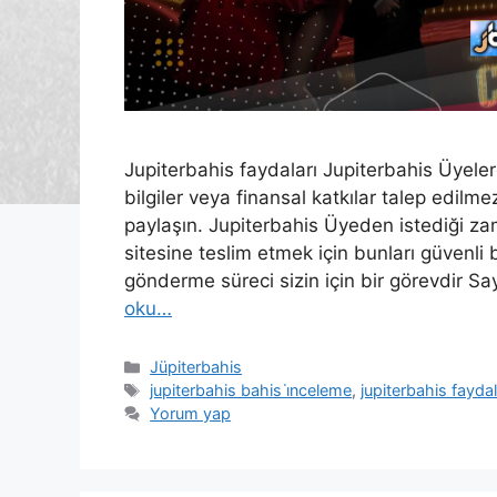
Jupiterbahis faydaları Jupiterbahis Üyeler
bilgiler veya finansal katkılar talep edilm
paylaşın. Jupiterbahis Üyeden istediği zam
sitesine teslim etmek için bunları güvenli b
gönderme süreci sizin için bir görevdir Sa
oku…
Kategoriler
Jüpiterbahis
Etiketler
jupiterbahis bahis i̇nceleme
,
jupiterbahis faydal
Yorum yap