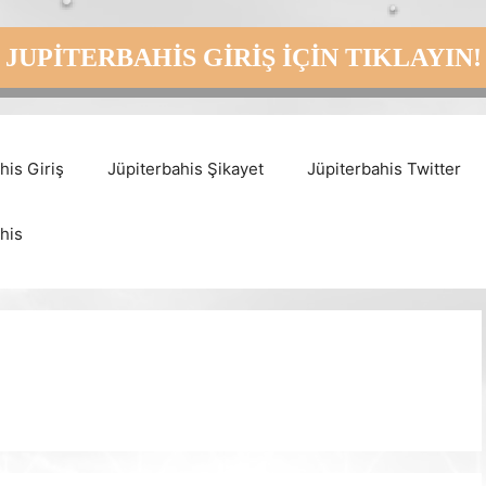
JUPİTERBAHİS GİRİŞ İÇİN TIKLAYIN!
his Giriş
Jüpiterbahis Şikayet
Jüpiterbahis Twitter
his