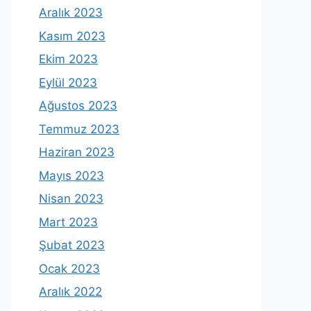
Aralık 2023
Kasım 2023
Ekim 2023
Eylül 2023
Ağustos 2023
Temmuz 2023
Haziran 2023
Mayıs 2023
Nisan 2023
Mart 2023
Şubat 2023
Ocak 2023
Aralık 2022