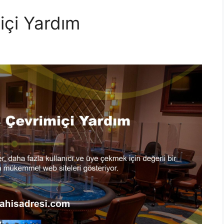
içi Yardım