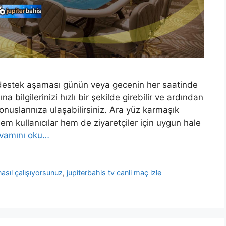
lı destek aşaması günün veya gecenin her saatinde
a bilgilerinizi hızlı bir şekilde girebilir ve ardından
onuslarınıza ulaşabilirsiniz. Ara yüz karmaşık
em kullanıcılar hem de ziyaretçiler için uygun hale
vamını oku…
 nasıl çalışıyorsunuz
,
jupiterbahis tv canli maç izle