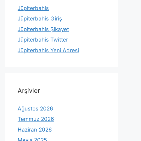
Jüpiterbahis
Jüpiterbahis Giriş
Jüpiterbahis Şikayet
Jüpiterbahis Twitter
Jüpiterbahis Yeni Adresi
Arşivler
Ağustos 2026
Temmuz 2026
Haziran 2026
Mayıs 2025