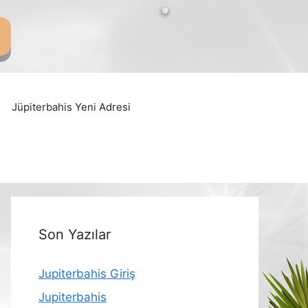
Jüpiterbahis Yeni Adresi
Son Yazılar
Jupiterbahis Giriş
Jupiterbahis