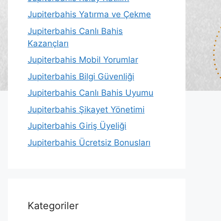
Jupiterbahis Yatırma ve Çekme
Jupiterbahis Canlı Bahis
Kazançları
Jupiterbahis Mobil Yorumlar
Jupiterbahis Bilgi Güvenliği
Jupiterbahis Canlı Bahis Uyumu
Jupiterbahis Şikayet Yönetimi
Jupiterbahis Giriş Üyeliği
Jupiterbahis Ücretsiz Bonusları
Kategoriler