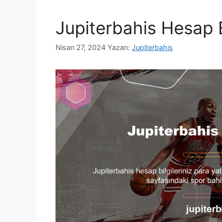
Jupiterbahis Hesap Bi
Nisan 27, 2024
Yazarı:
Jupiterbahis