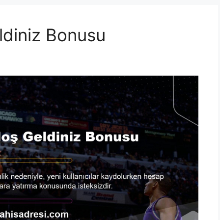
ldiniz Bonusu