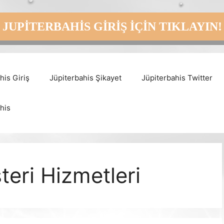
JUPİTERBAHİS GİRİŞ İÇİN TIKLAYIN!
his Giriş
Jüpiterbahis Şikayet
Jüpiterbahis Twitter
his
teri Hizmetleri