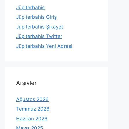
Jüpiterbahis
Jüpiterbahis Giriş
Jüpiterbahis Şikayet
Jüpiterbahis Twitter
Jüpiterbahis Yeni Adresi
Arşivler
Ağustos 2026
Temmuz 2026
Haziran 2026
Mayıs 2025