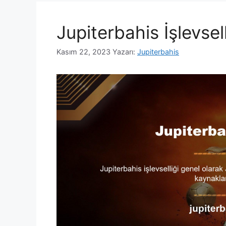
Jupiterbahis İşlevsell
Kasım 22, 2023
Yazarı:
Jupiterbahis