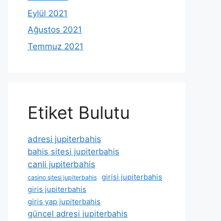
Eylül 2021
Ağustos 2021
Temmuz 2021
Etiket Bulutu
adresi jupiterbahis
bahis sitesi jupiterbahis
canli jupiterbahis
girisi jupiterbahis
casino sitesi jupiterbahis
giris jupiterbahis
giris yap jupiterbahis
güncel adresi jupiterbahis