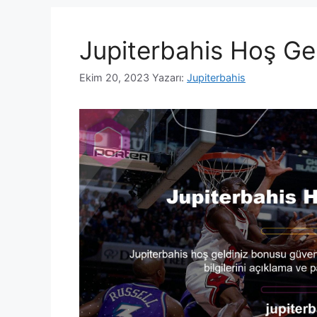
Jupiterbahis Hoş Ge
Ekim 20, 2023
Yazarı:
Jupiterbahis