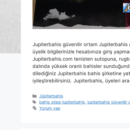
Jupiterbahis güvenilir ortam Jupiterbahis g
üyelik bilgilerinizle hesabınıza giriş yapma
Jupiterbahis.com tenisten sutopuna, rugb
dalında yüksek oranlı bahisler sunduğunda
dilediğiniz Jupiterbahis bahis şirketine 
iyileştirebilirsiniz. Jupiterbahis, üyeleri 
Kategoriler
Jüpiterbahis
Etiketler
bahis sitesi jupiterbahis
,
jupiterbahis güvenilir
Yorum yap