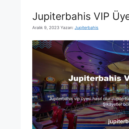
Jupiterbahis VIP Üye
Aralık 9, 2023
Yazarı:
Jupiterbahis