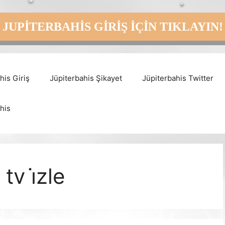
JUPİTERBAHİS GİRİŞ İÇİN TIKLAYIN!
his Giriş
Jüpiterbahis Şikayet
Jüpiterbahis Twitter
his
tv i̇zle