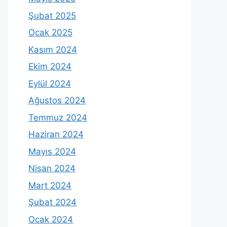
Şubat 2025
Ocak 2025
Kasım 2024
Ekim 2024
Eylül 2024
Ağustos 2024
Temmuz 2024
Haziran 2024
Mayıs 2024
Nisan 2024
Mart 2024
Şubat 2024
Ocak 2024