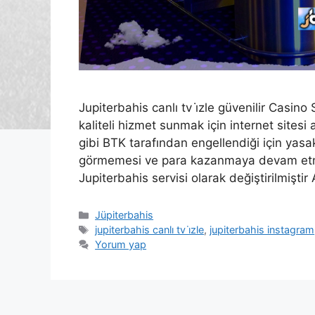
Jupiterbahis canlı tv i̇zle güvenilir Casino 
kaliteli hizmet sunmak için internet sitesi 
gibi BTK tarafından engellendiği için yasak
görmemesi ve para kazanmaya devam etmesi
Jupiterbahis servisi olarak değiştirilmişti
Kategoriler
Jüpiterbahis
Etiketler
jupiterbahis canlı tv i̇zle
,
jupiterbahis instagram
Yorum yap