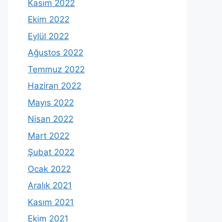
Kasım 2022
Ekim 2022
Eylül 2022
Ağustos 2022
Temmuz 2022
Haziran 2022
Mayıs 2022
Nisan 2022
Mart 2022
Şubat 2022
Ocak 2022
Aralık 2021
Kasım 2021
Ekim 2021