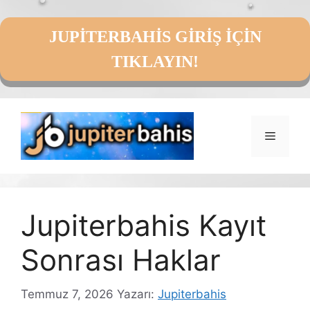
JUPİTERBAHİS GİRİŞ İÇİN
TIKLAYIN!
İçeriğe
atla
Menü
Jupiterbahis Kayıt
Sonrası Haklar
Temmuz 7, 2026
Yazarı:
Jupiterbahis