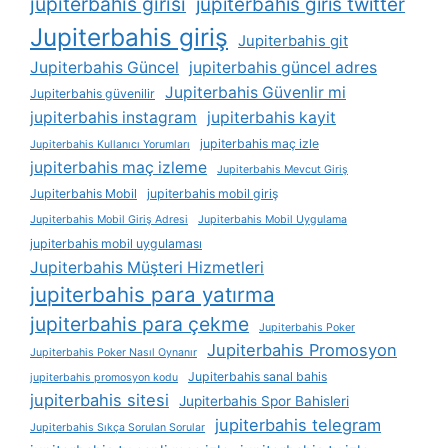
jupiterbahis girisi
jupiterbahis giris twitter
Jupiterbahis giriş
Jupiterbahis git
Jupiterbahis Güncel
jupiterbahis güncel adres
Jupiterbahis Güvenlir mi
Jupiterbahis güvenilir
jupiterbahis instagram
jupiterbahis kayit
jupiterbahis maç izle
Jupiterbahis Kullanıcı Yorumları
jupiterbahis maç izleme
Jupiterbahis Mevcut Giriş
Jupiterbahis Mobil
jupiterbahis mobil giriş
Jupiterbahis Mobil Giriş Adresi
Jupiterbahis Mobil Uygulama
jupiterbahis mobil uygulaması
Jupiterbahis Müşteri Hizmetleri
jupiterbahis para yatırma
jupiterbahis para çekme
Jupiterbahis Poker
Jupiterbahis Promosyon
Jupiterbahis Poker Nasıl Oynanır
Jupiterbahis sanal bahis
jupiterbahis promosyon kodu
jupiterbahis sitesi
Jupiterbahis Spor Bahisleri
jupiterbahis telegram
Jupiterbahis Sıkça Sorulan Sorular