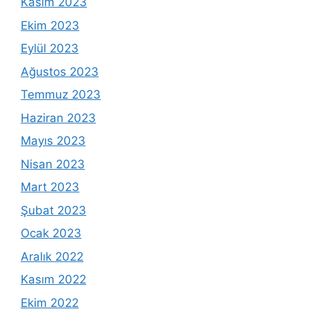
Kasım 2023
Ekim 2023
Eylül 2023
Ağustos 2023
Temmuz 2023
Haziran 2023
Mayıs 2023
Nisan 2023
Mart 2023
Şubat 2023
Ocak 2023
Aralık 2022
Kasım 2022
Ekim 2022