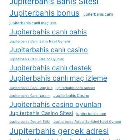
Jupiterbahis Bahis Sitesi
Jupiterbahis bonus
jupiterbahis canli
jupiterbahis canli maç izle
Jupiterbahis canlı bahis
Jupiterbahis Canlı Bahis Nasıl Oynanır
Jupiterbahis canlı casino
Jupiterbahis Canlı Casino Oyunları
Jupiterbahis canlı destek
Jupiterbahis canlı maç izleme
Jupiterbahis Canlı Maç İzle
jupiterbahis canlı sohbet
Jupiterbahis Casino
Jupiterbahis Canlı Yardım
Jupiterbahis casino oyunları
Jupiterbahis Casino Sitesi
jupiterbahis com
Jupiterbahis Destek Ekibi
Jupiterbahis Futbol Bahisleri Nasıl Oynanır
Jupiterbahis gerçek adresi