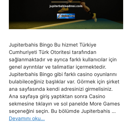
Jupiterbahis Bingo Bu hizmet Türkiye
Cumhuriyeti Türk Otoritesi tarafından
sağlanmaktadır ve ayrıca farklı kullanıcılar için
genel ayrıntılar ve talimatlar içermektedir.
Jupiterbahis Bingo gibi farklı casino oyunlarını
bulabileceğiniz başlıklar var. Görmek için şirket
ana sayfasında kendi adresinizi girmelisiniz.
Ana sayfaya giriş yaptıktan sonra Casino
sekmesine tıklayın ve sol panelde More Games
seçeneğini seçin. Bu bölümde Jupiterbahis …
Devamını oku…