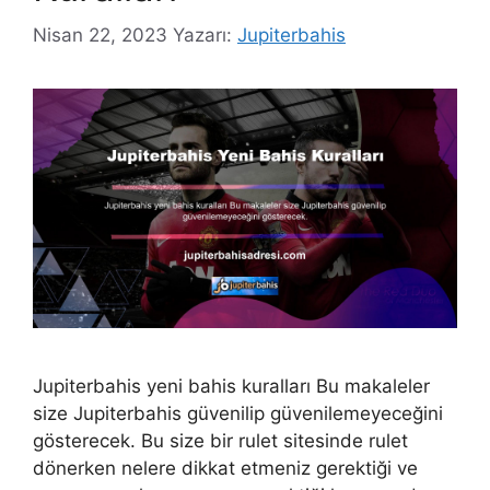
Nisan 22, 2023
Yazarı:
Jupiterbahis
Jupiterbahis yeni bahis kuralları Bu makaleler
size Jupiterbahis güvenilip güvenilemeyeceğini
gösterecek. Bu size bir rulet sitesinde rulet
dönerken nelere dikkat etmeniz gerektiği ve