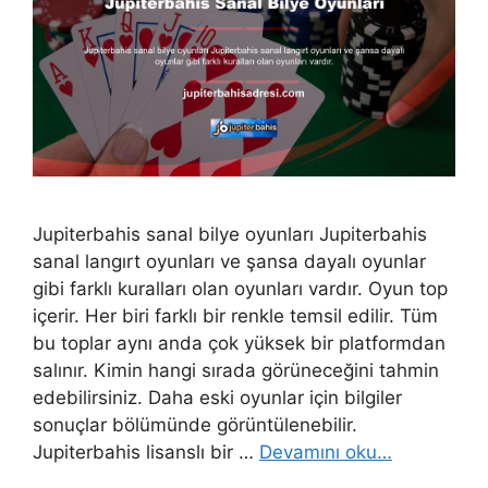
Jupiterbahis sanal bilye oyunları Jupiterbahis
sanal langırt oyunları ve şansa dayalı oyunlar
gibi farklı kuralları olan oyunları vardır. Oyun top
içerir. Her biri farklı bir renkle temsil edilir. Tüm
bu toplar aynı anda çok yüksek bir platformdan
salınır. Kimin hangi sırada görüneceğini tahmin
edebilirsiniz. Daha eski oyunlar için bilgiler
sonuçlar bölümünde görüntülenebilir.
Jupiterbahis lisanslı bir …
Devamını oku…