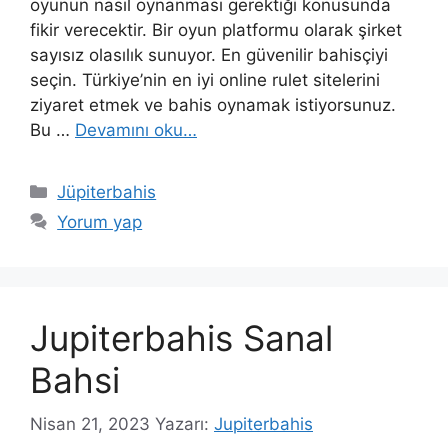
oyunun nasıl oynanması gerektiği konusunda
fikir verecektir. Bir oyun platformu olarak şirket
sayısız olasılık sunuyor. En güvenilir bahisçiyi
seçin. Türkiye’nin en iyi online rulet sitelerini
ziyaret etmek ve bahis oynamak istiyorsunuz.
Bu …
Devamını oku…
Kategoriler
Jüpiterbahis
Yorum yap
Jupiterbahis Sanal
Bahsi
Nisan 21, 2023
Yazarı:
Jupiterbahis