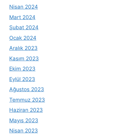
Nisan 2024
Mart 2024
Şubat 2024
Ocak 2024
Aralık 2023
Kasım 2023
Ekim 2023
Eylül 2023
Ağustos 2023
Temmuz 2023
Haziran 2023
Mayıs 2023
Nisan 2023