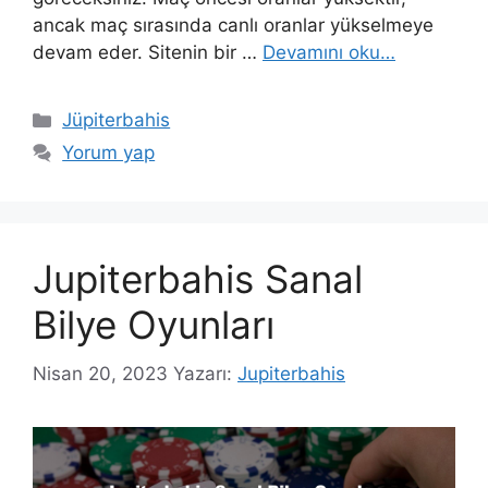
ancak maç sırasında canlı oranlar yükselmeye
devam eder. Sitenin bir …
Devamını oku…
Kategoriler
Jüpiterbahis
Yorum yap
Jupiterbahis Sanal
Bilye Oyunları
Nisan 20, 2023
Yazarı:
Jupiterbahis