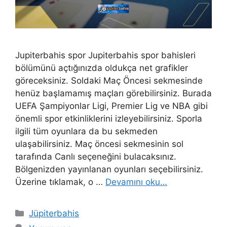
Jupiterbahis spor Jupiterbahis spor bahisleri
bölümünü açtığınızda oldukça net grafikler
göreceksiniz. Soldaki Maç Öncesi sekmesinde
henüz başlamamış maçları görebilirsiniz. Burada
UEFA Şampiyonlar Ligi, Premier Lig ve NBA gibi
önemli spor etkinliklerini izleyebilirsiniz. Sporla
ilgili tüm oyunlara da bu sekmeden
ulaşabilirsiniz. Maç öncesi sekmesinin sol
tarafında Canlı seçeneğini bulacaksınız.
Bölgenizden yayınlanan oyunları seçebilirsiniz.
Üzerine tıklamak, o …
Devamını oku…
Kategoriler
Jüpiterbahis