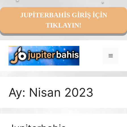
JUPİTERBAHİS GİRİŞ İÇİN
TIKLAYIN!
İçeriğe
atla
Menü
Ay:
Nisan 2023