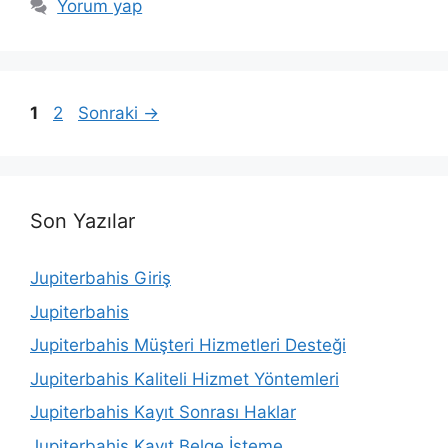
Yorum yap
Yazı
Sayfa
Sayfa
1
2
Sonraki
→
dolaşımı
Son Yazılar
Jupiterbahis Giriş
Jupiterbahis
Jupiterbahis Müşteri Hizmetleri Desteği
Jupiterbahis Kaliteli Hizmet Yöntemleri
Jupiterbahis Kayıt Sonrası Haklar
Jupiterbahis Kayıt Belge İsteme