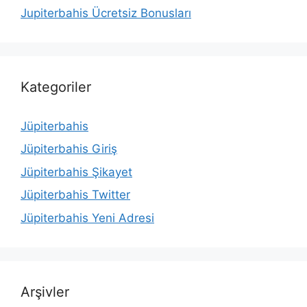
Jupiterbahis Ücretsiz Bonusları
Kategoriler
Jüpiterbahis
Jüpiterbahis Giriş
Jüpiterbahis Şikayet
Jüpiterbahis Twitter
Jüpiterbahis Yeni Adresi
Arşivler