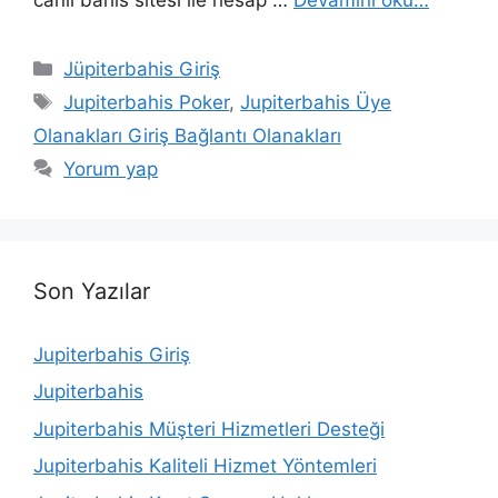
Kategoriler
Jüpiterbahis Giriş
Etiketler
Jupiterbahis Poker
,
Jupiterbahis Üye
Olanakları Giriş Bağlantı Olanakları
Yorum yap
Son Yazılar
Jupiterbahis Giriş
Jupiterbahis
Jupiterbahis Müşteri Hizmetleri Desteği
Jupiterbahis Kaliteli Hizmet Yöntemleri