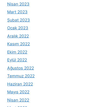
Nisan 2023
Mart 2023
Şubat 2023
Ocak 2023
Aralık 2022
Kasım 2022
Ekim 2022
Eylül 2022
Ağustos 2022
Temmuz 2022
Haziran 2022
Mayıs 2022
Nisan 2022