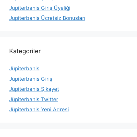
Jupiterbahis Giriş Üyeliği
Jupiterbahis Ücretsiz Bonusları
Kategoriler
Jüpiterbahis
Jüpiterbahis Giriş
Jüpiterbahis Şikayet
Jüpiterbahis Twitter
Jüpiterbahis Yeni Adresi