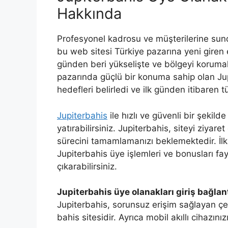
Hakkında
Profesyonel kadrosu ve müşterilerine sun
bu web sitesi Türkiye pazarına yeni giren 
günden beri yükselişte ve bölgeyi korumak 
pazarında güçlü bir konuma sahip olan Jupit
hedefleri belirledi ve ilk günden itibaren 
Jupiterbahis
ile hızlı ve güvenli bir şekilde
yatırabilirsiniz. Jupiterbahis, siteyi ziyaret
sürecini tamamlamanızı beklemektedir. İlk 
Jupiterbahis üye işlemleri ve bonusları fay
çıkarabilirsiniz.
Jupiterbahis üye olanakları giriş bağlan
Jupiterbahis, sorunsuz erişim sağlayan çe
bahis sitesidir. Ayrıca mobil akıllı cihazını