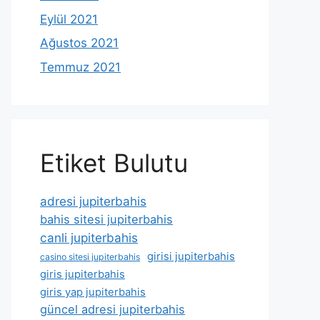
Eylül 2021
Ağustos 2021
Temmuz 2021
Etiket Bulutu
adresi jupiterbahis
bahis sitesi jupiterbahis
canli jupiterbahis
girisi jupiterbahis
casino sitesi jupiterbahis
giris jupiterbahis
giris yap jupiterbahis
güncel adresi jupiterbahis