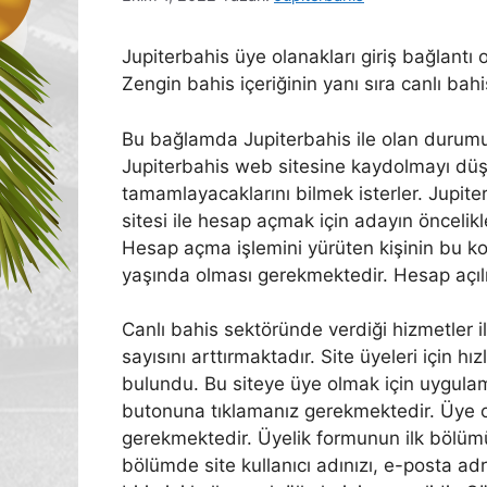
Jupiterbahis üye olanakları giriş bağlantı
Zengin bahis içeriğinin yanı sıra canlı bahi
Bu bağlamda Jupiterbahis ile olan durumu
Jupiterbahis web sitesine kaydolmayı düşü
tamamlayacaklarını bilmek isterler. Jupiterb
sitesi ile hesap açmak için adayın öncelikl
Hesap açma işlemini yürüten kişinin bu ko
yaşında olması gerekmektedir. Hesap açılışı
Canlı bahis sektöründe verdiği hizmetler i
sayısını arttırmaktadır. Site üyeleri için 
bulundu. Bu siteye üye olmak için uygul
butonuna tıklamanız gerekmektedir. Üye o
gerekmektedir. Üyelik formunun ilk bölümü 
bölümde site kullanıcı adınızı, e-posta adre