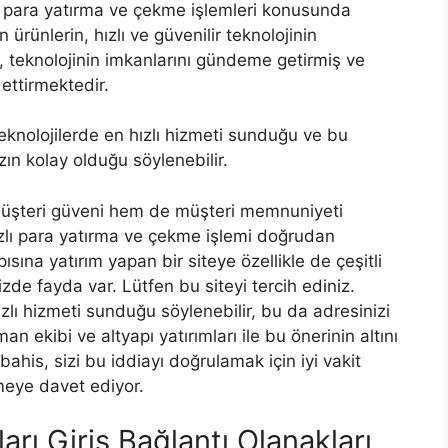
para yatırma ve çekme işlemleri konusunda
ürünlerin, hızlı ve güvenilir teknolojinin
, teknolojinin imkanlarını gündeme getirmiş ve
ettirmektedir.
eknolojilerde en hızlı hizmeti sunduğu ve bu
ın kolay olduğu söylenebilir.
 müşteri güveni hem de müşteri memnuniyeti
ızlı para yatırma ve çekme işlemi doğrudan
yapısına yatırım yapan bir siteye özellikle de çeşitli
de fayda var. Lütfen bu siteyi tercih ediniz.
zlı hizmeti sunduğu söylenebilir, bu da adresinizi
an ekibi ve altyapı yatırımları ile bu önerinin altını
bahis, sizi bu iddiayı doğrulamak için iyi vakit
tmeye davet ediyor.
rı Giriş Bağlantı Olanakları