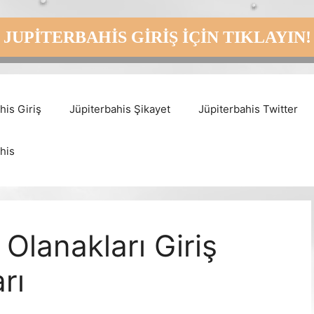
JUPİTERBAHİS GİRİŞ İÇİN TIKLAYIN!
his Giriş
Jüpiterbahis Şikayet
Jüpiterbahis Twitter
his
Olanakları Giriş
rı