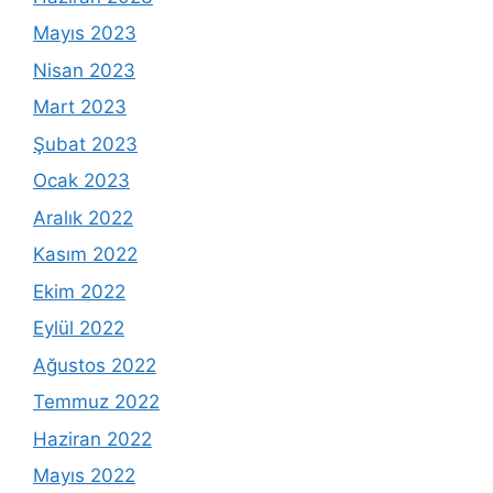
Mayıs 2023
Nisan 2023
Mart 2023
Şubat 2023
Ocak 2023
Aralık 2022
Kasım 2022
Ekim 2022
Eylül 2022
Ağustos 2022
Temmuz 2022
Haziran 2022
Mayıs 2022