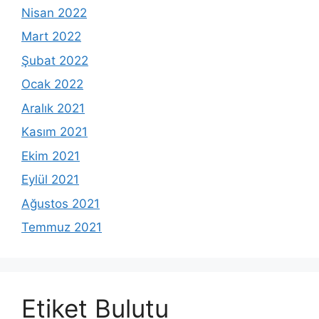
Nisan 2022
Mart 2022
Şubat 2022
Ocak 2022
Aralık 2021
Kasım 2021
Ekim 2021
Eylül 2021
Ağustos 2021
Temmuz 2021
Etiket Bulutu