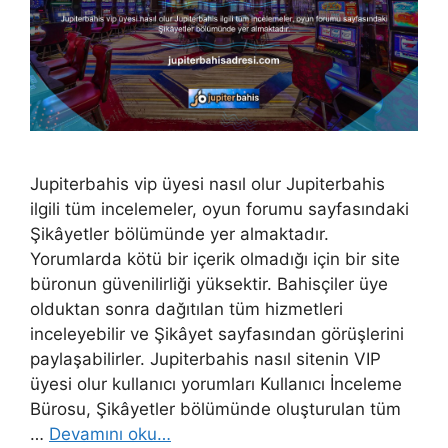
Jupiterbahis vip üyesi nasıl olur Jupiterbahis
ilgili tüm incelemeler, oyun forumu sayfasındaki
Şikâyetler bölümünde yer almaktadır.
Yorumlarda kötü bir içerik olmadığı için bir site
büronun güvenilirliği yüksektir. Bahisçiler üye
olduktan sonra dağıtılan tüm hizmetleri
inceleyebilir ve Şikâyet sayfasından görüşlerini
paylaşabilirler. Jupiterbahis nasıl sitenin VIP
üyesi olur kullanıcı yorumları Kullanıcı İnceleme
Bürosu, Şikâyetler bölümünde oluşturulan tüm
…
Devamını oku…