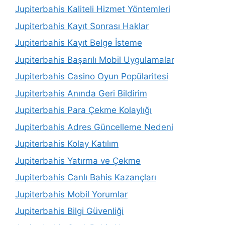
Jupiterbahis Kaliteli Hizmet Yöntemleri
Jupiterbahis Kayıt Sonrası Haklar
Jupiterbahis Kayıt Belge İsteme
Jupiterbahis Başarılı Mobil Uygulamalar
Jupiterbahis Casino Oyun Popülaritesi
Jupiterbahis Anında Geri Bildirim
Jupiterbahis Para Çekme Kolaylığı
Jupiterbahis Adres Güncelleme Nedeni
Jupiterbahis Kolay Katılım
Jupiterbahis Yatırma ve Çekme
Jupiterbahis Canlı Bahis Kazançları
Jupiterbahis Mobil Yorumlar
Jupiterbahis Bilgi Güvenliği