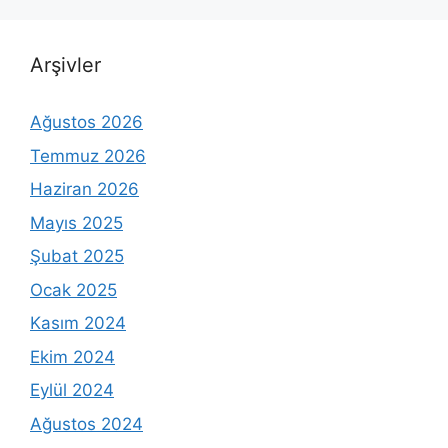
Arşivler
Ağustos 2026
Temmuz 2026
Haziran 2026
Mayıs 2025
Şubat 2025
Ocak 2025
Kasım 2024
Ekim 2024
Eylül 2024
Ağustos 2024