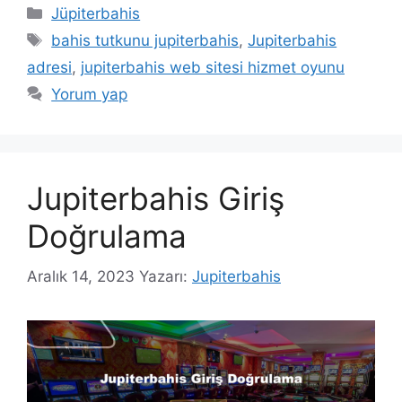
Kategoriler
Jüpiterbahis
Etiketler
bahis tutkunu jupiterbahis
,
Jupiterbahis
adresi
,
jupiterbahis web sitesi hizmet oyunu
Yorum yap
Jupiterbahis Giriş
Doğrulama
Aralık 14, 2023
Yazarı:
Jupiterbahis