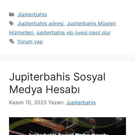
Kategoriler
Jüpiterbahis
Etiketler
Jupiterbahis adresi
,
Jupiterbahis Müşteri
Hizmetleri
,
jupiterbahis vip üyesi nasıl olur
Yorum yap
Jupiterbahis Sosyal
Medya Hesabı
Kasım 10, 2023
Yazarı:
Jupiterbahis