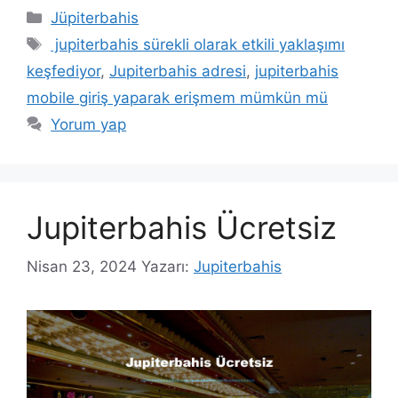
Kategoriler
Jüpiterbahis
Etiketler
jupiterbahis sürekli olarak etkili yaklaşımı
keşfediyor
,
Jupiterbahis adresi
,
jupiterbahis
mobile giriş yaparak erişmem mümkün mü
Yorum yap
Jupiterbahis Ücretsiz
Nisan 23, 2024
Yazarı:
Jupiterbahis