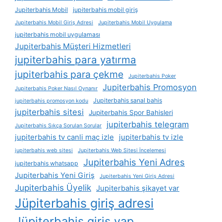
Jupiterbahis Mobil
jupiterbahis mobil giriş
Jupiterbahis Mobil Giriş Adresi
Jupiterbahis Mobil Uygulama
jupiterbahis mobil uygulaması
Jupiterbahis Müşteri Hizmetleri
jupiterbahis para yatırma
jupiterbahis para çekme
Jupiterbahis Poker
Jupiterbahis Promosyon
Jupiterbahis Poker Nasıl Oynanır
Jupiterbahis sanal bahis
jupiterbahis promosyon kodu
jupiterbahis sitesi
Jupiterbahis Spor Bahisleri
jupiterbahis telegram
Jupiterbahis Sıkça Sorulan Sorular
jupiterbahis tv canli maç izle
jupiterbahis tv izle
jupiterbahis web sitesi
Jupiterbahis Web Sitesi İncelemesi
Jupiterbahis Yeni Adres
jupiterbahis whatsapp
Jupiterbahis Yeni Giriş
Jupiterbahis Yeni Giriş Adresi
Jupiterbahis Üyelik
Jupiterbahis şikayet var
Jüpiterbahis giriş adresi
Jüpiterbahis giriş yap