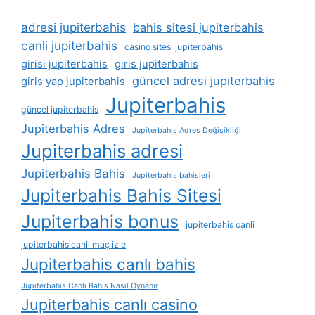
adresi jupiterbahis
bahis sitesi jupiterbahis
canli jupiterbahis
casino sitesi jupiterbahis
girisi jupiterbahis
giris jupiterbahis
güncel adresi jupiterbahis
giris yap jupiterbahis
Jupiterbahis
güncel jupiterbahis
Jupiterbahis Adres
Jupiterbahis Adres Değişikliği
Jupiterbahis adresi
Jupiterbahis Bahis
Jupiterbahis bahisleri
Jupiterbahis Bahis Sitesi
Jupiterbahis bonus
jupiterbahis canli
jupiterbahis canli maç izle
Jupiterbahis canlı bahis
Jupiterbahis Canlı Bahis Nasıl Oynanır
Jupiterbahis canlı casino