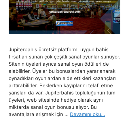
Jupiterbahis ücretsiz platform, uygun bahis
fırsatları sunan çok çeşitli sanal oyunlar sunuyor.
Sitenin üyeleri ayrıca sanal oyun ödülleri de
alabilirler. Üyeler bu bonuslardan yararlanarak
oynadıkları oyunlardan elde ettikleri kazançları
arttırabilirler. Beklerken kayıplarını telafi etme
şansları da var. Jupiterbahis topluluğunun tüm
üyeleri, web sitesinde hediye olarak aynı
miktarda sanal oyun bonusu alıyor. Bu
avantajlara erişmek için …
Devamını oku…