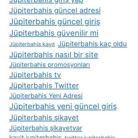
Jüpiterbahis güncel adresi
Jüpiterbahis güncel giriş
Jüpiterbahis güvenilir mi
Jüpiterbahis kaç oldu
Jüpiterbahis kayıt
Jüpiterbahis nasıl bir site
Jüpiterbahis promosyonları
Jüpiterbahis tv
Jüpiterbahis Twitter
Jüpiterbahis Yeni Adresi
Jüpiterbahis yeni güncel giriş
Jüpiterbahis şikayet
Jüpiterbahis şikayetvar
kayit jupiterbahis
twitter jupiterbahis