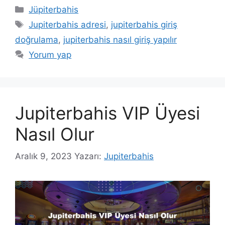
Kategoriler
Jüpiterbahis
Etiketler
Jupiterbahis adresi
,
jupiterbahis giriş
doğrulama
,
jupiterbahis nasıl giriş yapılır
Yorum yap
Jupiterbahis VIP Üyesi
Nasıl Olur
Aralık 9, 2023
Yazarı:
Jupiterbahis