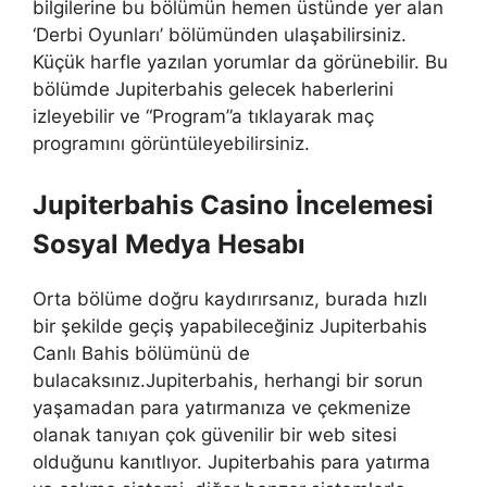
bilgilerine bu bölümün hemen üstünde yer alan
‘Derbi Oyunları’ bölümünden ulaşabilirsiniz.
Küçük harfle yazılan yorumlar da görünebilir. Bu
bölümde Jupiterbahis gelecek haberlerini
izleyebilir ve “Program”a tıklayarak maç
programını görüntüleyebilirsiniz.
Jupiterbahis Casino İncelemesi
Sosyal Medya Hesabı
Orta bölüme doğru kaydırırsanız, burada hızlı
bir şekilde geçiş yapabileceğiniz Jupiterbahis
Canlı Bahis bölümünü de
bulacaksınız.Jupiterbahis, herhangi bir sorun
yaşamadan para yatırmanıza ve çekmenize
olanak tanıyan çok güvenilir bir web sitesi
olduğunu kanıtlıyor. Jupiterbahis para yatırma