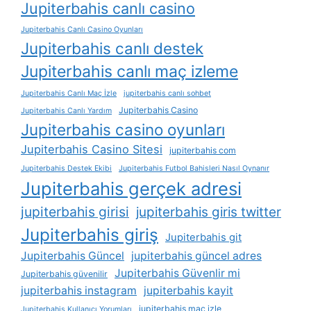
Jupiterbahis canlı casino
Jupiterbahis Canlı Casino Oyunları
Jupiterbahis canlı destek
Jupiterbahis canlı maç izleme
Jupiterbahis Canlı Maç İzle
jupiterbahis canlı sohbet
Jupiterbahis Casino
Jupiterbahis Canlı Yardım
Jupiterbahis casino oyunları
Jupiterbahis Casino Sitesi
jupiterbahis com
Jupiterbahis Destek Ekibi
Jupiterbahis Futbol Bahisleri Nasıl Oynanır
Jupiterbahis gerçek adresi
jupiterbahis girisi
jupiterbahis giris twitter
Jupiterbahis giriş
Jupiterbahis git
Jupiterbahis Güncel
jupiterbahis güncel adres
Jupiterbahis Güvenlir mi
Jupiterbahis güvenilir
jupiterbahis instagram
jupiterbahis kayit
jupiterbahis maç izle
Jupiterbahis Kullanıcı Yorumları