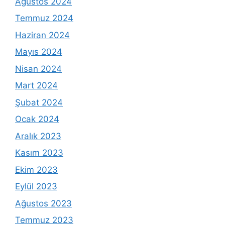
Ağustos 2024
Temmuz 2024
Haziran 2024
Mayıs 2024
Nisan 2024
Mart 2024
Şubat 2024
Ocak 2024
Aralık 2023
Kasım 2023
Ekim 2023
Eylül 2023
Ağustos 2023
Temmuz 2023