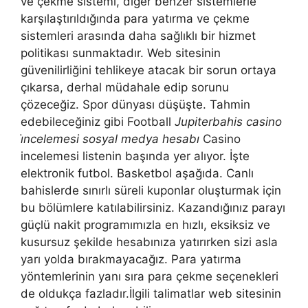
ve çekme sistemi, diğer benzer sistemlerle
karşılaştırıldığında para yatırma ve çekme
sistemleri arasında daha sağlıklı bir hizmet
politikası sunmaktadır. Web sitesinin
güvenilirliğini tehlikeye atacak bir sorun ortaya
çıkarsa, derhal müdahale edip sorunu
çözeceğiz. Spor dünyası düşüşte. Tahmin
edebileceğiniz gibi Football
Jupiterbahis casino
i̇ncelemesi sosyal medya hesabı
Casino
incelemesi listenin başında yer alıyor. İşte
elektronik futbol. Basketbol aşağıda. Canlı
bahislerde sınırlı süreli kuponlar oluşturmak için
bu bölümlere katılabilirsiniz. Kazandığınız parayı
güçlü nakit programımızla en hızlı, eksiksiz ve
kusursuz şekilde hesabınıza yatırırken sizi asla
yarı yolda bırakmayacağız. Para yatırma
yöntemlerinin yanı sıra para çekme seçenekleri
de oldukça fazladır.İlgili talimatlar web sitesinin