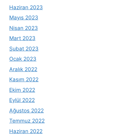
Haziran 2023
Mayıs 2023
Nisan 2023
Mart 2023
Şubat 2023
Ocak 2023
Aralık 2022
Kasım 2022
Ekim 2022
Eylül 2022
Ağustos 2022
Temmuz 2022
Haziran 2022