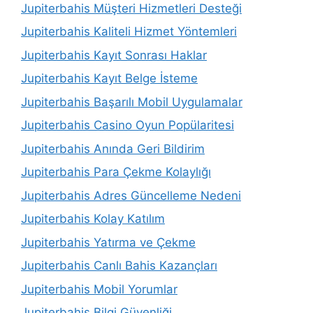
Jupiterbahis Müşteri Hizmetleri Desteği
Jupiterbahis Kaliteli Hizmet Yöntemleri
Jupiterbahis Kayıt Sonrası Haklar
Jupiterbahis Kayıt Belge İsteme
Jupiterbahis Başarılı Mobil Uygulamalar
Jupiterbahis Casino Oyun Popülaritesi
Jupiterbahis Anında Geri Bildirim
Jupiterbahis Para Çekme Kolaylığı
Jupiterbahis Adres Güncelleme Nedeni
Jupiterbahis Kolay Katılım
Jupiterbahis Yatırma ve Çekme
Jupiterbahis Canlı Bahis Kazançları
Jupiterbahis Mobil Yorumlar
Jupiterbahis Bilgi Güvenliği