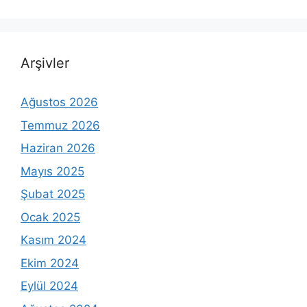
Arşivler
Ağustos 2026
Temmuz 2026
Haziran 2026
Mayıs 2025
Şubat 2025
Ocak 2025
Kasım 2024
Ekim 2024
Eylül 2024