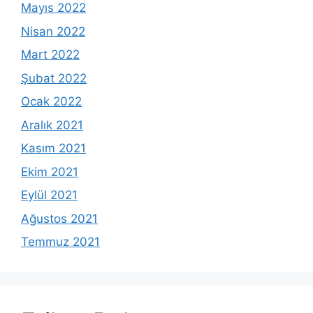
Mayıs 2022
Nisan 2022
Mart 2022
Şubat 2022
Ocak 2022
Aralık 2021
Kasım 2021
Ekim 2021
Eylül 2021
Ağustos 2021
Temmuz 2021