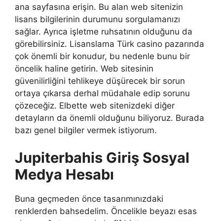
ana sayfasına erişin. Bu alan web sitenizin
lisans bilgilerinin durumunu sorgulamanızı
sağlar. Ayrıca işletme ruhsatının olduğunu da
görebilirsiniz. Lisanslama Türk casino pazarında
çok önemli bir konudur, bu nedenle bunu bir
öncelik haline getirin. Web sitesinin
güvenilirliğini tehlikeye düşürecek bir sorun
ortaya çıkarsa derhal müdahale edip sorunu
çözeceğiz. Elbette web sitenizdeki diğer
detayların da önemli olduğunu biliyoruz. Burada
bazı genel bilgiler vermek istiyorum.
Jupiterbahis Giriş Sosyal
Medya Hesabı
Buna geçmeden önce tasarımınızdaki
renklerden bahsedelim. Öncelikle beyazı esas