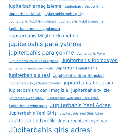
jupiterbahis maç izleme
Jupiterbahis Mevcut Giriş
Jupiterbahis Mobil
jupiterbahis mobil giriş
Jupiterbahis Mobil Giriş Adresi
Jupiterbahis Mobil Uygulama
jupiterbahis mobil uygulaması
Jupiterbahis Müşteri Hizmetleri
jupiterbahis para yatırma
jupiterbahis para çekme
Jupiterbahis Poker
Jupiterbahis Promosyon
Jupiterbahis Poker Nasıl Oynanır
Jupiterbahis sanal bahis
jupiterbahis promosyon kodu
jupiterbahis sitesi
Jupiterbahis Spor Bahisleri
jupiterbahis telegram
Jupiterbahis Sıkça Sorulan Sorular
jupiterbahis tv canli maç izle
jupiterbahis tv izle
jupiterbahis web sitesi
Jupiterbahis Web Sitesi İncelemesi
Jupiterbahis Yeni Adres
jupiterbahis whatsapp
Jupiterbahis Yeni Giriş
Jupiterbahis Yeni Giriş Adresi
Jupiterbahis Üyelik
Jupiterbahis şikayet var
Jüpiterbahis giriş adresi