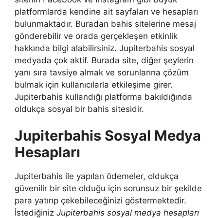
platformlarda kendine ait sayfaları ve hesapları
bulunmaktadır. Buradan bahis sitelerine mesaj
gönderebilir ve orada gerçekleşen etkinlik
hakkında bilgi alabilirsiniz. Jupiterbahis sosyal
medyada çok aktif. Burada site, diğer şeylerin
yanı sıra tavsiye almak ve sorunlarına çözüm
bulmak için kullanıcılarla etkileşime girer.
Jupiterbahis kullandığı platforma bakıldığında
oldukça sosyal bir bahis sitesidir.
Jupiterbahis Sosyal Medya
Hesapları
Jupiterbahis ile yapılan ödemeler, oldukça
güvenilir bir site olduğu için sorunsuz bir şekilde
para yatırıp çekebileceğinizi göstermektedir.
İstediğiniz
Jupiterbahis sosyal medya hesapları