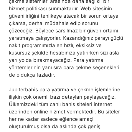
çekme sistemleri arasında daha sağlıklı bir
hizmet politikası sunmaktadır. Web sitesinin
güvenilirliğini tehlikeye atacak bir sorun ortaya
çıkarsa, derhal müdahale edip sorunu
çözeceğiz. Böylece sarsılmaz bir güven ortamı
yaratmaya çalışıyorlar. Kazandığınız parayı güçlü
nakit programımızla en hızlı, eksiksiz ve
kusursuz şekilde hesabınıza yatırırken sizi asla
yarı yolda bırakmayacağız. Para yatırma
yöntemlerinin yanı sıra para çekme seçenekleri
de oldukça fazladır.
Jupiterbahis para yatırma ve çekme işlemlerine
ilişkin çok önemli bazı detayları paylaşacağız.
Ülkemizdeki tüm canlı bahis siteleri internet
üzerinden online hizmet vermektedir. Bu siteler
her ne kadar sadece eğlence amaçlı
oluşturulmuş olsa da aslında çok geniş