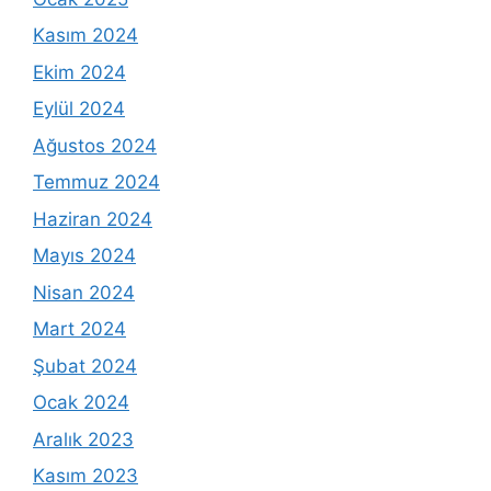
Kasım 2024
Ekim 2024
Eylül 2024
Ağustos 2024
Temmuz 2024
Haziran 2024
Mayıs 2024
Nisan 2024
Mart 2024
Şubat 2024
Ocak 2024
Aralık 2023
Kasım 2023