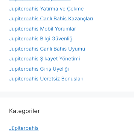
Jupiterbahis Yatırma ve Çekme
Jupiterbahis Canlı Bahis Kazançları
Jupiterbahis Mobil Yorumlar
Jupiterbahis Bilgi Güvenliği
Jupiterbahis Canlı Bahis Uyumu
Jupiterbahis Şikayet Yönetimi
Jupiterbahis Giriş Üyeliği
Jupiterbahis Ücretsiz Bonusları
Kategoriler
Jüpiterbahis