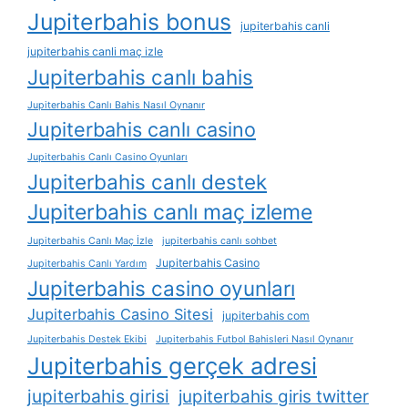
Jupiterbahis bonus
jupiterbahis canli
jupiterbahis canli maç izle
Jupiterbahis canlı bahis
Jupiterbahis Canlı Bahis Nasıl Oynanır
Jupiterbahis canlı casino
Jupiterbahis Canlı Casino Oyunları
Jupiterbahis canlı destek
Jupiterbahis canlı maç izleme
Jupiterbahis Canlı Maç İzle
jupiterbahis canlı sohbet
Jupiterbahis Casino
Jupiterbahis Canlı Yardım
Jupiterbahis casino oyunları
Jupiterbahis Casino Sitesi
jupiterbahis com
Jupiterbahis Destek Ekibi
Jupiterbahis Futbol Bahisleri Nasıl Oynanır
Jupiterbahis gerçek adresi
jupiterbahis girisi
jupiterbahis giris twitter