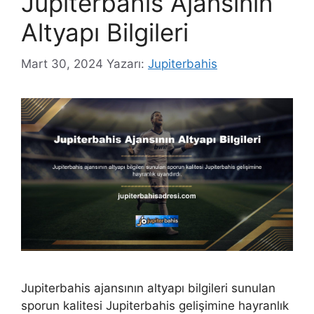
Jupiterbahis Ajansının
Altyapı Bilgileri
Mart 30, 2024
Yazarı:
Jupiterbahis
Jupiterbahis ajansının altyapı bilgileri sunulan
sporun kalitesi Jupiterbahis gelişimine hayranlık