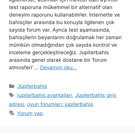
test raporuna mükemmel bir alternatif olan
deneyim raporunu kullanabilirler. İnternette ve
bahisçiler arasında bu konuyla ilgilenen çok
sayıda forum var. Ayrıca test aşamasında,
bahisçilerin beyanlarını doğrulamak her zaman
mümkün olmadığından çok sayıda kontrol ve
inceleme gerçekleştireceğiz. Jupiterbahis
arasında genel olarak dostane bir ‘forum
atmosferi’ …
Devamını oku…
Kategoriler
Jüpiterbahis
Etiketler
jupiterbahis avantajları
,
Jüpiterbahis giriş
adresi
,
oyun forumları: jupiterbahis
Yorum yap