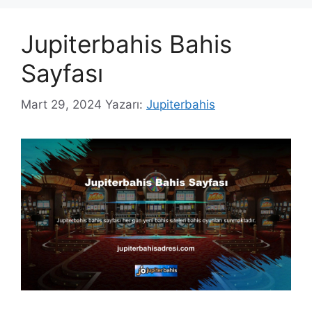
Jupiterbahis Bahis
Sayfası
Mart 29, 2024
Yazarı:
Jupiterbahis