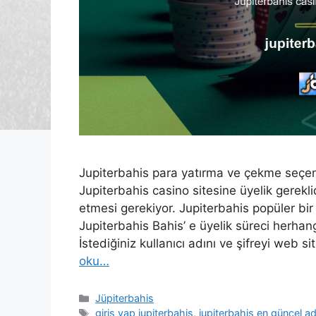
Jupiterbahis para yatırma ve çekme seçe
Jupiterbahis casino sitesine üyelik gereklid
etmesi gerekiyor. Jupiterbahis popüler bi
Jupiterbahis Bahis’ e üyelik süreci herhang
İstediğiniz kullanıcı adını ve şifreyi web 
oku…
Kategoriler
Jüpiterbahis
Etiketler
giris yap jupiterbahis
,
jupiterbahis en güncel ad