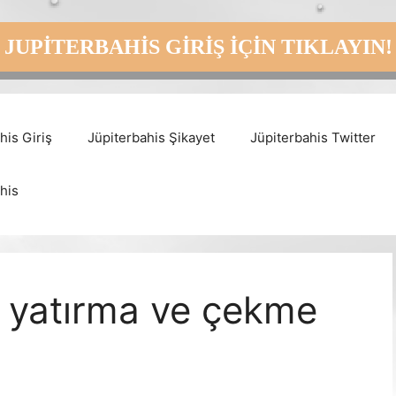
JUPİTERBAHİS GİRİŞ İÇİN TIKLAYIN!
his Giriş
Jüpiterbahis Şikayet
Jüpiterbahis Twitter
his
a yatırma ve çekme