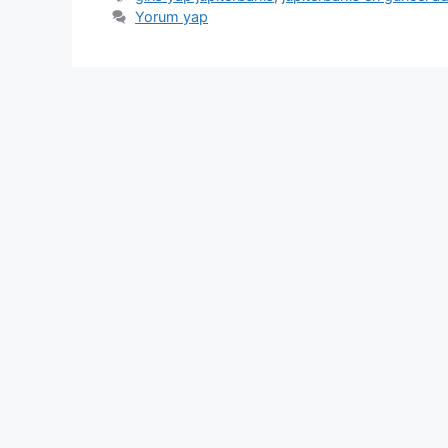
Yorum yap