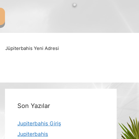
Jüpiterbahis Yeni Adresi
Son Yazılar
Jupiterbahis Giriş
Jupiterbahis