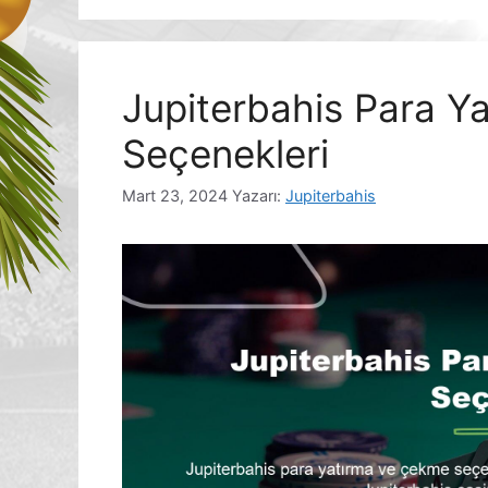
Jupiterbahis Para Y
Seçenekleri
Mart 23, 2024
Yazarı:
Jupiterbahis