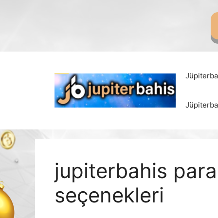
İçeriğe
atla
Jüpiterba
Jüpiterba
jupiterbahis par
seçenekleri