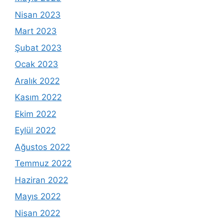
Nisan 2023
Mart 2023
Şubat 2023
Ocak 2023
Aralık 2022
Kasım 2022
Ekim 2022
Eylül 2022
Ağustos 2022
Temmuz 2022
Haziran 2022
Mayıs 2022
Nisan 2022