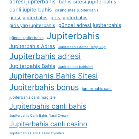
adresi jupiterbahis
bahis sitesi jupiterbahis
canli jupiterbahis
casino sitesi jupiterbahis
girisi jupiterbahis
giris jupiterbahis
güncel adresi jupiterbahis
giris yap jupiterbahis
Jupiterbahis
güncel jupiterbahis
Jupiterbahis Adres
Jupiterbahis Adres Değişikliği
Jupiterbahis adresi
Jupiterbahis Bahis
Jupiterbahis bahisleri
Jupiterbahis Bahis Sitesi
Jupiterbahis bonus
jupiterbahis canli
jupiterbahis canli maç izle
Jupiterbahis canlı bahis
Jupiterbahis Canlı Bahis Nasıl Oynanır
Jupiterbahis canlı casino
Jupiterbahis Canlı Casino Oyunları