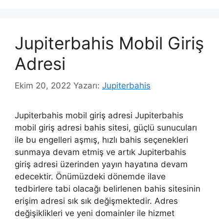
Jupiterbahis Mobil Giriş
Adresi
Ekim 20, 2022
Yazarı:
Jupiterbahis
Jupiterbahis mobil giriş adresi Jupiterbahis
mobil giriş adresi bahis sitesi, güçlü sunucuları
ile bu engelleri aşmış, hızlı bahis seçenekleri
sunmaya devam etmiş ve artık Jupiterbahis
giriş adresi üzerinden yayın hayatına devam
edecektir. Önümüzdeki dönemde ilave
tedbirlere tabi olacağı belirlenen bahis sitesinin
erişim adresi sık sık değişmektedir. Adres
değişiklikleri ve yeni domainler ile hizmet