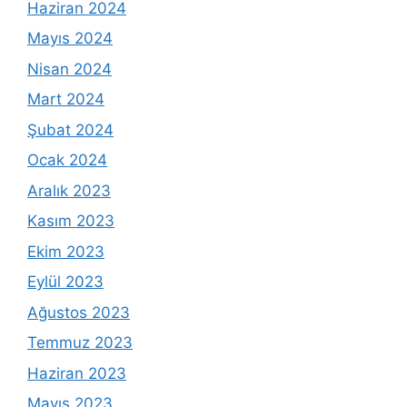
Haziran 2024
Mayıs 2024
Nisan 2024
Mart 2024
Şubat 2024
Ocak 2024
Aralık 2023
Kasım 2023
Ekim 2023
Eylül 2023
Ağustos 2023
Temmuz 2023
Haziran 2023
Mayıs 2023