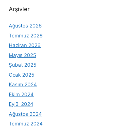
Arşivler
Ağustos 2026
Temmuz 2026
Haziran 2026
Mayıs 2025
Şubat 2025
Ocak 2025
Kasım 2024
Ekim 2024
Eylül 2024
Ağustos 2024
Temmuz 2024