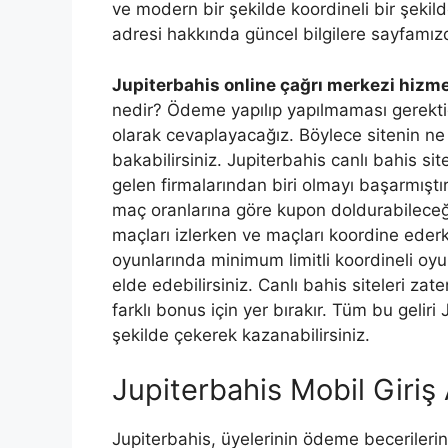
ve modern bir şekilde koordineli bir şekild
adresi hakkında güncel bilgilere sayfamızd
Jupiterbahis online çağrı merkezi hizme
nedir? Ödeme yapılıp yapılmaması gerektiği 
olarak cevaplayacağız. Böylece sitenin n
bakabilirsiniz. Jupiterbahis canlı bahis s
gelen firmalarından biri olmayı başarmıştı
maç oranlarına göre kupon doldurabileceğin
maçları izlerken ve maçları koordine ederk
oyunlarında minimum limitli koordineli oy
elde edebilirsiniz. Canlı bahis siteleri za
farklı bonus için yer bırakır. Tüm bu gelir
şekilde çekerek kazanabilirsiniz.
Jupiterbahis Mobil Giriş
Jupiterbahis, üyelerinin ödeme becerilerini