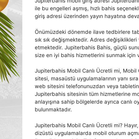
Jupiterbahis mobil giriş adresi Jupiterbahi
ile bu engelleri aşmış, hızlı bahis seçene
giriş adresi üzerinden yayın hayatına dev
Önümüzdeki dönemde ilave tedbirlere tabi 
sık sık değişmektedir. Adres değişiklikle
etmektedir. Jupiterbahis Bahis, güçlü sunucu
size en iyi bahis hizmetlerini sunmak için v
Jupiterbahis Mobil Canlı Ücretli mi, Mobil
sitesi, masaüstü uygulamalarının yanı sıra 
web sitesini telefonunuzdan veya tabletini
Jupiterbahis sitesinin tüm hizmetlerine mo
anlayışına sahip bölgelerde ayrıca canlı o
bulunmaktadır.
Jupiterbahis Mobil Canlı Ücretli mi? Hayı
dizüstü uygulamalarda mobil oturum açma i