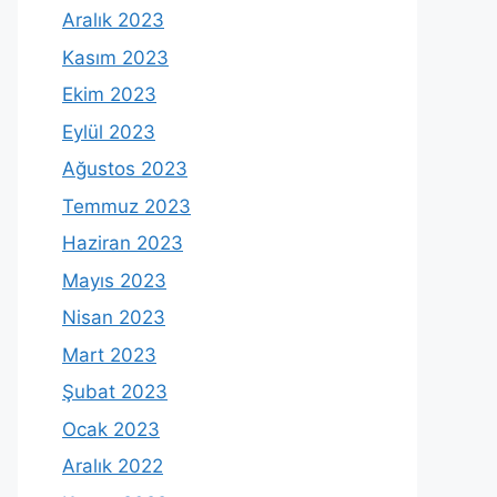
Aralık 2023
Kasım 2023
Ekim 2023
Eylül 2023
Ağustos 2023
Temmuz 2023
Haziran 2023
Mayıs 2023
Nisan 2023
Mart 2023
Şubat 2023
Ocak 2023
Aralık 2022