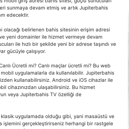
s mobil giriş adresi bahis sitesi, güçlü sunucuları
kleri sunmaya devam etmiş ve artık Jupiterbahis
am edecektir.
olacağı belirlenen bahis sitesinin erişim adresi
ri ve yeni domainler ile hizmet vermeye devam
ları ile hızlı bir şekilde yeni bir adrese taşındı ve
ar gücüyle çalışıyor.
 Canlı Ücretli mi? Canlı maçlar ücretli mi? Bu web
mobil uygulamalarla da kullanılabilir. Jupiterbahis
zden kullanabilirsiniz. Android ve iOS cihazlar ile
bil cihazınızdan ulaşabilirsiniz. Bu hizmet
yun veya Jupiterbahis TV özelliği de
r, klasik uygulamada olduğu gibi, yani masaüstü ve
şlemini gerçekleştirirseniz herhangi bir rastgele