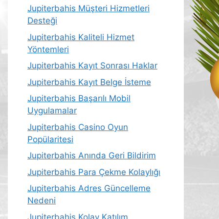
Jupiterbahis Müşteri Hizmetleri
Desteği
Jupiterbahis Kaliteli Hizmet
Yöntemleri
Jupiterbahis Kayıt Sonrası Haklar
Jupiterbahis Kayıt Belge İsteme
Jupiterbahis Başarılı Mobil
Uygulamalar
Jupiterbahis Casino Oyun
Popülaritesi
Jupiterbahis Anında Geri Bildirim
Jupiterbahis Para Çekme Kolaylığı
Jupiterbahis Adres Güncelleme
Nedeni
Jupiterbahis Kolay Katılım