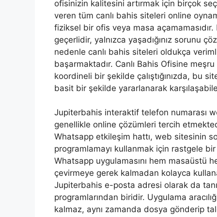
ofisinizin kalitesini artırmak için birçok 
veren tüm canlı bahis siteleri online oyna
fiziksel bir ofis veya masa açamamasıdır. B
geçerlidir, yalnızca yaşadığınız sorunu çö
nedenle canlı bahis siteleri oldukça veri
başarmaktadır. Canlı Bahis Ofisine meşru 
koordineli bir şekilde çalıştığınızda, bu
basit bir şekilde yararlanarak karşılaşabil
Jupiterbahis interaktif telefon numarası we
genellikle online çözümleri tercih etmekted
Whatsapp etkileşim hattı, web sitesinin so
programlamayı kullanmak için rastgele b
Whatsapp uygulamasını hem masaüstü he
çevirmeye gerek kalmadan kolayca kullanab
Jupiterbahis e-posta adresi olarak da tanı
programlarından biridir. Uygulama aracılığ
kalmaz, aynı zamanda dosya gönderip tale