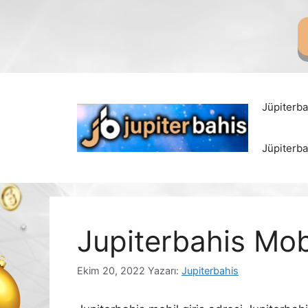
İçeriğe
atla
Jüpiterba
Jüpiterba
Jupiterbahis Mobi
Ekim 20, 2022
Yazarı:
Jupiterbahis