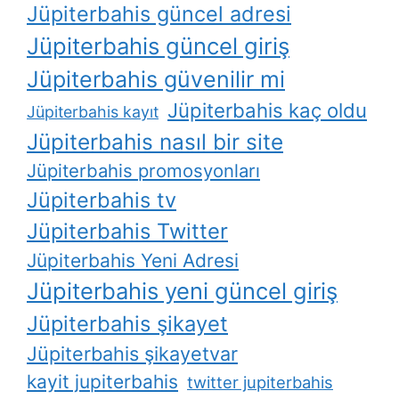
Jüpiterbahis güncel adresi
Jüpiterbahis güncel giriş
Jüpiterbahis güvenilir mi
Jüpiterbahis kaç oldu
Jüpiterbahis kayıt
Jüpiterbahis nasıl bir site
Jüpiterbahis promosyonları
Jüpiterbahis tv
Jüpiterbahis Twitter
Jüpiterbahis Yeni Adresi
Jüpiterbahis yeni güncel giriş
Jüpiterbahis şikayet
Jüpiterbahis şikayetvar
kayit jupiterbahis
twitter jupiterbahis