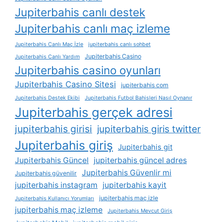
Jupiterbahis canlı destek
Jupiterbahis canlı maç izleme
Jupiterbahis Canlı Maç İzle
jupiterbahis canlı sohbet
Jupiterbahis Casino
Jupiterbahis Canlı Yardım
Jupiterbahis casino oyunları
Jupiterbahis Casino Sitesi
jupiterbahis com
Jupiterbahis Destek Ekibi
Jupiterbahis Futbol Bahisleri Nasıl Oynanır
Jupiterbahis gerçek adresi
jupiterbahis girisi
jupiterbahis giris twitter
Jupiterbahis giriş
Jupiterbahis git
Jupiterbahis Güncel
jupiterbahis güncel adres
Jupiterbahis Güvenlir mi
Jupiterbahis güvenilir
jupiterbahis instagram
jupiterbahis kayit
jupiterbahis maç izle
Jupiterbahis Kullanıcı Yorumları
jupiterbahis maç izleme
Jupiterbahis Mevcut Giriş