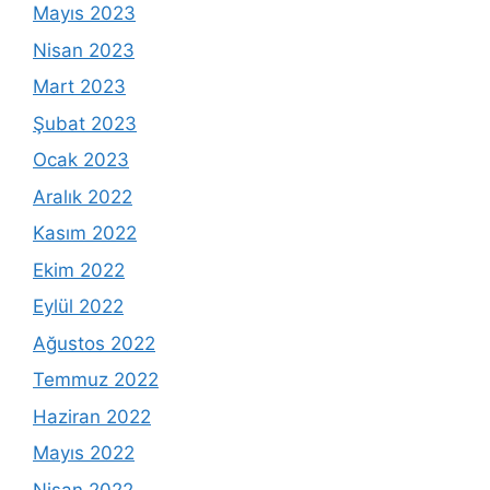
Mayıs 2023
Nisan 2023
Mart 2023
Şubat 2023
Ocak 2023
Aralık 2022
Kasım 2022
Ekim 2022
Eylül 2022
Ağustos 2022
Temmuz 2022
Haziran 2022
Mayıs 2022
Nisan 2022