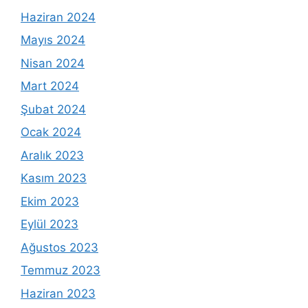
Haziran 2024
Mayıs 2024
Nisan 2024
Mart 2024
Şubat 2024
Ocak 2024
Aralık 2023
Kasım 2023
Ekim 2023
Eylül 2023
Ağustos 2023
Temmuz 2023
Haziran 2023