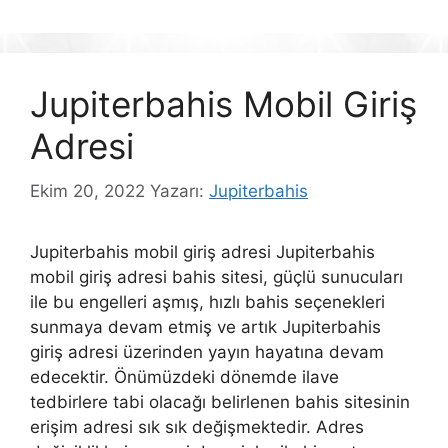
Jupiterbahis Mobil Giriş
Adresi
Ekim 20, 2022
Yazarı:
Jupiterbahis
Jupiterbahis mobil giriş adresi Jupiterbahis
mobil giriş adresi bahis sitesi, güçlü sunucuları
ile bu engelleri aşmış, hızlı bahis seçenekleri
sunmaya devam etmiş ve artık Jupiterbahis
giriş adresi üzerinden yayın hayatına devam
edecektir. Önümüzdeki dönemde ilave
tedbirlere tabi olacağı belirlenen bahis sitesinin
erişim adresi sık sık değişmektedir. Adres