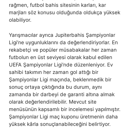
rağmen, futbol bahis sitesinin karları, kar
marjları söz konusu olduğunda oldukça yüksek
olabiliyor.
Yarışmacılar ayrıca Jupiterbahis Şampiyonlar
Ligi’ne uygunluklarını da değerlendiriyorlar. En
rekabetçi ve popüler müsabakalar her zaman
futbolun en üst seviyesi olarak kabul edilen
UEFA Şampiyonlar Ligi’nde düzenleniyor. Ev
sahibi takımın her zaman gol attığı bir
Şampiyonlar Ligi maçında, beklenmedik bir
sonuç ortaya çıktığında bu durum, aynı
zamanda bir darbeyi de garanti altına almak
olarak değerlendirilebilir. Mevcut site
menüsünün kapsamlı bir incelemesi yapılmıştır.
Şampiyonlar Ligi maç kuponu üretmenin daha
yüksek kârla sonuçlanabileceğini belirtiyor.