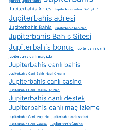
güncel jupiterbahis
Jupiterbahis Adres
Jupiterbahis Adres Değişikliği
Jupiterbahis adresi
Jupiterbahis Bahis
Jupiterbahis bahisleri
Jupiterbahis Bahis Sitesi
Jupiterbahis bonus
jupiterbahis canli
jupiterbahis canli maç izle
Jupiterbahis canlı bahis
Jupiterbahis Canlı Bahis Nasıl Oynanır
Jupiterbahis canlı casino
Jupiterbahis Canlı Casino Oyunları
Jupiterbahis canlı destek
Jupiterbahis canlı maç izleme
Jupiterbahis Canlı Maç İzle
jupiterbahis canlı sohbet
Jupiterbahis Casino
Jupiterbahis Canlı Yardım