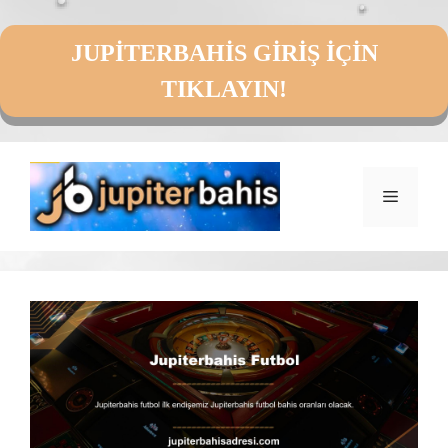
JUPİTERBAHİS GİRİŞ İÇİN
TIKLAYIN!
İçeriğe
atla
Menü