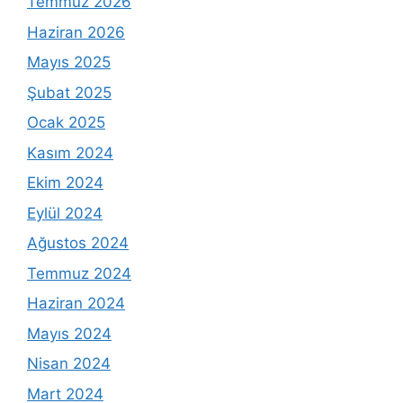
Temmuz 2026
Haziran 2026
Mayıs 2025
Şubat 2025
Ocak 2025
Kasım 2024
Ekim 2024
Eylül 2024
Ağustos 2024
Temmuz 2024
Haziran 2024
Mayıs 2024
Nisan 2024
Mart 2024