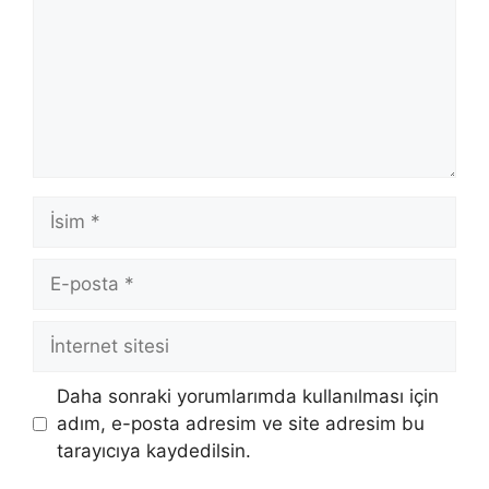
İsim
E-
posta
İnternet
sitesi
Daha sonraki yorumlarımda kullanılması için
adım, e-posta adresim ve site adresim bu
tarayıcıya kaydedilsin.