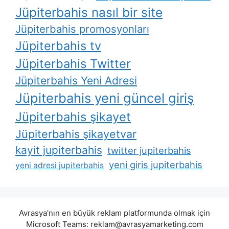
Jüpiterbahis nasıl bir site
Jüpiterbahis promosyonları
Jüpiterbahis tv
Jüpiterbahis Twitter
Jüpiterbahis Yeni Adresi
Jüpiterbahis yeni güncel giriş
Jüpiterbahis şikayet
Jüpiterbahis şikayetvar
kayit jupiterbahis
twitter jupiterbahis
yeni giris jupiterbahis
yeni adresi jupiterbahis
Avrasya'nın en büyük reklam platformunda olmak için
Microsoft Teams:
reklam@avrasyamarketing.com