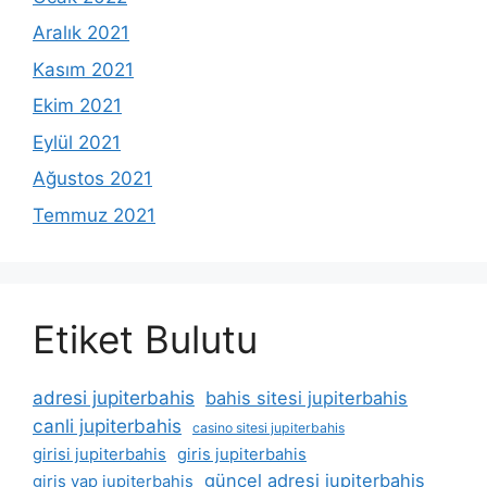
Aralık 2021
Kasım 2021
Ekim 2021
Eylül 2021
Ağustos 2021
Temmuz 2021
Etiket Bulutu
adresi jupiterbahis
bahis sitesi jupiterbahis
canli jupiterbahis
casino sitesi jupiterbahis
girisi jupiterbahis
giris jupiterbahis
güncel adresi jupiterbahis
giris yap jupiterbahis