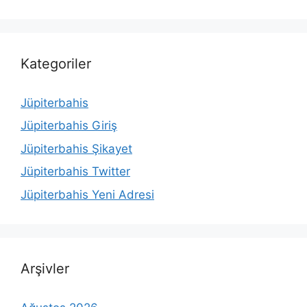
Kategoriler
Jüpiterbahis
Jüpiterbahis Giriş
Jüpiterbahis Şikayet
Jüpiterbahis Twitter
Jüpiterbahis Yeni Adresi
Arşivler