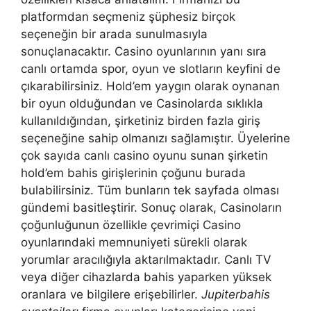
platformdan seçmeniz şüphesiz birçok
seçeneğin bir arada sunulmasıyla
sonuçlanacaktır. Casino oyunlarının yanı sıra
canlı ortamda spor, oyun ve slotların keyfini de
çıkarabilirsiniz. Hold’em yaygın olarak oynanan
bir oyun olduğundan ve Casinolarda sıklıkla
kullanıldığından, şirketiniz birden fazla giriş
seçeneğine sahip olmanızı sağlamıştır. Üyelerine
çok sayıda canlı casino oyunu sunan şirketin
hold’em bahis girişlerinin çoğunu burada
bulabilirsiniz. Tüm bunların tek sayfada olması
gündemi basitleştirir. Sonuç olarak, Casinoların
çoğunluğunun özellikle çevrimiçi Casino
oyunlarındaki memnuniyeti sürekli olarak
yorumlar aracılığıyla aktarılmaktadır. Canlı TV
veya diğer cihazlarda bahis yaparken yüksek
oranlara ve bilgilere erişebilirler.
Jupiterbahis