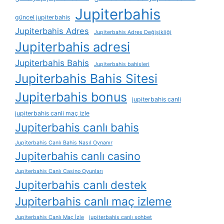
Jupiterbahis
güncel jupiterbahis
Jupiterbahis Adres
Jupiterbahis Adres Değişikliği
Jupiterbahis adresi
Jupiterbahis Bahis
Jupiterbahis bahisleri
Jupiterbahis Bahis Sitesi
Jupiterbahis bonus
jupiterbahis canli
jupiterbahis canli maç izle
Jupiterbahis canlı bahis
Jupiterbahis Canlı Bahis Nasıl Oynanır
Jupiterbahis canlı casino
Jupiterbahis Canlı Casino Oyunları
Jupiterbahis canlı destek
Jupiterbahis canlı maç izleme
Jupiterbahis Canlı Maç İzle
jupiterbahis canlı sohbet