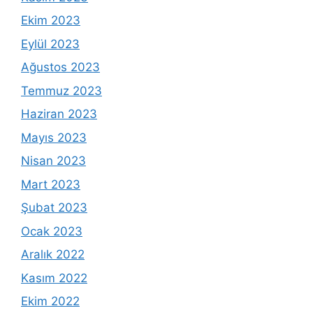
Ekim 2023
Eylül 2023
Ağustos 2023
Temmuz 2023
Haziran 2023
Mayıs 2023
Nisan 2023
Mart 2023
Şubat 2023
Ocak 2023
Aralık 2022
Kasım 2022
Ekim 2022