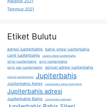
Ağustos 2021
Temmuz 2021
Etiket Bulutu
adresi jupiterbahis
bahis sitesi jupiterbahis
canli jupiterbahis
casino sitesi jupiterbahis
girisi jupiterbahis
giris jupiterbahis
güncel adresi jupiterbahis
giris yap jupiterbahis
Jupiterbahis
güncel jupiterbahis
Jupiterbahis Adres
Jupiterbahis Adres Değişikliği
Jupiterbahis adresi
Jupiterbahis Bahis
Jupiterbahis bahisleri
Jupiterbahis Bahis Sitesi