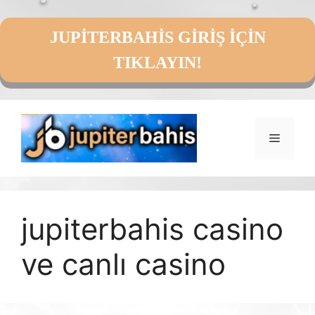
JUPİTERBAHİS GİRİŞ İÇİN
TIKLAYIN!
İçeriğe
atla
Menü
jupiterbahis casino
ve canlı casino