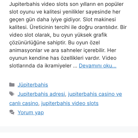
Jupiterbahis video slots son yılların en popüler
slot oyunu ve kalitesi yenilikler sayesinde her
geçen gün daha iyiye gidiyor. Slot makinesi
kalitesi. Üreticinin tercihi ile doğru orantılıdır. Bir
video slot olarak, bu oyun yüksek grafik
çözünürlüğüne sahiptir. Bu oyun özel
animasyonlar ve ara sahneler içerebilir. Her
oyunun kendine has özellikleri vardır. Video
slotlarında da ikramiyeler …
Devamını oku…
Kategoriler
Jüpiterbahis
Etiketler
Jupiterbahis adresi
,
jupiterbahis casino ve
canlı casino
,
jupiterbahis video slots
Yorum yap