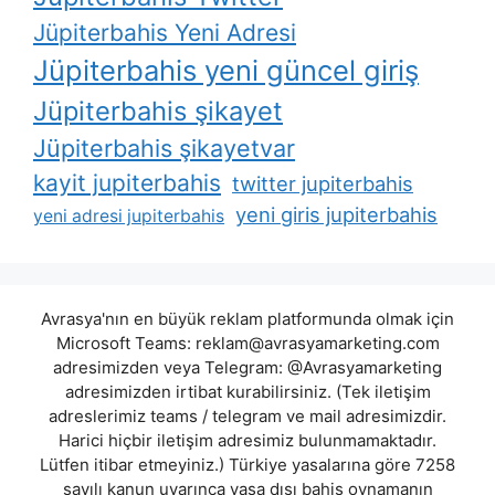
Jüpiterbahis Yeni Adresi
Jüpiterbahis yeni güncel giriş
Jüpiterbahis şikayet
Jüpiterbahis şikayetvar
kayit jupiterbahis
twitter jupiterbahis
yeni giris jupiterbahis
yeni adresi jupiterbahis
Avrasya'nın en büyük reklam platformunda olmak için
Microsoft Teams:
reklam@avrasyamarketing.com
adresimizden veya Telegram: @Avrasyamarketing
adresimizden irtibat kurabilirsiniz. (Tek iletişim
adreslerimiz teams / telegram ve mail adresimizdir.
Harici hiçbir iletişim adresimiz bulunmamaktadır.
Lütfen itibar etmeyiniz.) Türkiye yasalarına göre 7258
sayılı kanun uyarınca yasa dışı bahis oynamanın