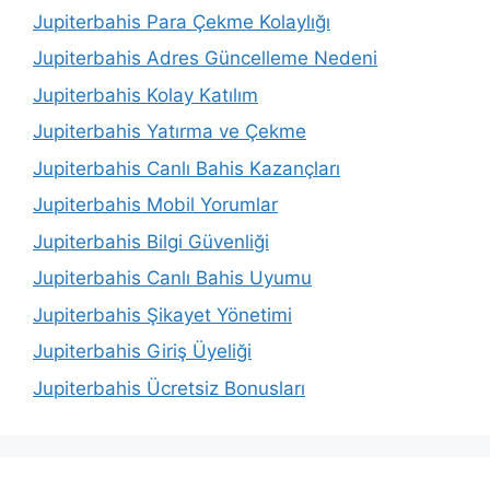
Jupiterbahis Para Çekme Kolaylığı
Jupiterbahis Adres Güncelleme Nedeni
Jupiterbahis Kolay Katılım
Jupiterbahis Yatırma ve Çekme
Jupiterbahis Canlı Bahis Kazançları
Jupiterbahis Mobil Yorumlar
Jupiterbahis Bilgi Güvenliği
Jupiterbahis Canlı Bahis Uyumu
Jupiterbahis Şikayet Yönetimi
Jupiterbahis Giriş Üyeliği
Jupiterbahis Ücretsiz Bonusları