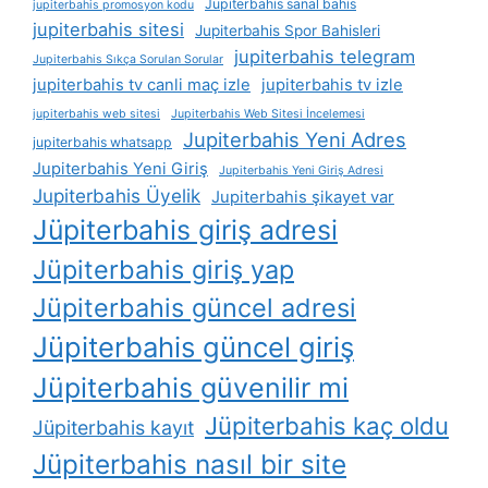
Jupiterbahis sanal bahis
jupiterbahis promosyon kodu
jupiterbahis sitesi
Jupiterbahis Spor Bahisleri
jupiterbahis telegram
Jupiterbahis Sıkça Sorulan Sorular
jupiterbahis tv canli maç izle
jupiterbahis tv izle
jupiterbahis web sitesi
Jupiterbahis Web Sitesi İncelemesi
Jupiterbahis Yeni Adres
jupiterbahis whatsapp
Jupiterbahis Yeni Giriş
Jupiterbahis Yeni Giriş Adresi
Jupiterbahis Üyelik
Jupiterbahis şikayet var
Jüpiterbahis giriş adresi
Jüpiterbahis giriş yap
Jüpiterbahis güncel adresi
Jüpiterbahis güncel giriş
Jüpiterbahis güvenilir mi
Jüpiterbahis kaç oldu
Jüpiterbahis kayıt
Jüpiterbahis nasıl bir site