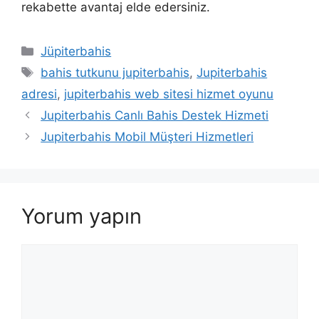
rekabette avantaj elde edersiniz.
Kategoriler
Jüpiterbahis
Etiketler
bahis tutkunu jupiterbahis
,
Jupiterbahis
adresi
,
jupiterbahis web sitesi hizmet oyunu
Yazı
Jupiterbahis Canlı Bahis Destek Hizmeti
dolaşımı
Jupiterbahis Mobil Müşteri Hizmetleri
Yorum yapın
Yorum