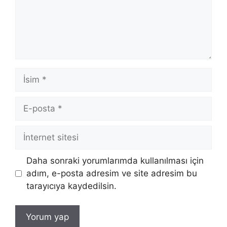
İsim
E-
posta
İnternet
sitesi
Daha sonraki yorumlarımda kullanılması için
adım, e-posta adresim ve site adresim bu
tarayıcıya kaydedilsin.