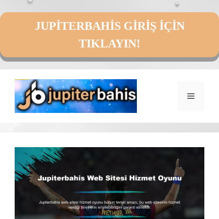
JUPİTERBAHİS GİRİŞ İÇİN
TIKLAYIN!
İçeriğe
atla
Menü