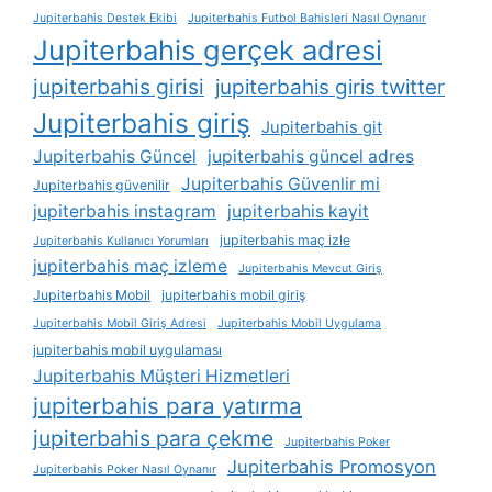
Jupiterbahis Destek Ekibi
Jupiterbahis Futbol Bahisleri Nasıl Oynanır
Jupiterbahis gerçek adresi
jupiterbahis girisi
jupiterbahis giris twitter
Jupiterbahis giriş
Jupiterbahis git
Jupiterbahis Güncel
jupiterbahis güncel adres
Jupiterbahis Güvenlir mi
Jupiterbahis güvenilir
jupiterbahis instagram
jupiterbahis kayit
jupiterbahis maç izle
Jupiterbahis Kullanıcı Yorumları
jupiterbahis maç izleme
Jupiterbahis Mevcut Giriş
Jupiterbahis Mobil
jupiterbahis mobil giriş
Jupiterbahis Mobil Giriş Adresi
Jupiterbahis Mobil Uygulama
jupiterbahis mobil uygulaması
Jupiterbahis Müşteri Hizmetleri
jupiterbahis para yatırma
jupiterbahis para çekme
Jupiterbahis Poker
Jupiterbahis Promosyon
Jupiterbahis Poker Nasıl Oynanır