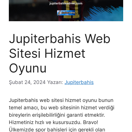
Jupiterbahis Web
Sitesi Hizmet
Oyunu
Şubat 24, 2024
Yazarı:
Jupiterbahis
Jupiterbahis web sitesi hizmet oyunu bunun
temel amacı, bu web sitesinin hizmet verdiği
bireylerin erişilebilirliğini garanti etmektir.
Hizmetiniz hızlı ve kusursuzdu. Bravo!
Ülkemizde spor bahisleri için gerekli olan