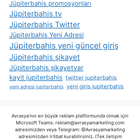
Jüpiterbahis promosyonları
Jüpiterbahis tv
Jüpiterbahis Twitter
Jüpiterbahis Yeni Adresi
Jüpiterbahis yeni güncel giriş
Jüpiterbahis şikayet
Jüpiterbahis şikayetvar
kayit jupiterbahis
twitter jupiterbahis
yeni giris jupiterbahis
yeni adresi jupiterbahis
Avrasya'nın en büyük reklam platformunda olmak için
Microsoft Teams:
reklam@avrasyamarketing.com
adresimizden veya Telegram: @Avrasyamarketing
adresimizden irtibat kurabilirsiniz. (Tek iletişim