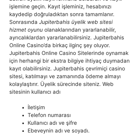
işlemine geçin. Kayıt işleminiz, hesabınızı
kaydedip doğruladıktan sonra tamamlanır.
Sonrasında
Jupiterbahis üyelik web sitesi
hizmet oyunu
olanaklarından yararlanabilir,
ayrıcalıklardan yararlanabilirsiniz. Jupiterbahis
Online Casino’da birkaç ilginç şey oluyor.
Jupiterbahis Online Casino Sitelerinde oynamak
için herhangi bir ekstra bilgiye ihtiyaç duymadan
kayıt olabilirsiniz. Jupiterbahis çevrimiçi casino
sitesi, katılmayı ve zamanında ödeme almayı
kolaylaştırır. Üyelik sürecinde siteniz. Web
sitesinin kullanıcı adı
İletişim
Telefon numarası
Kullanıcı adı ve şifre
Ebeveynin adı ve soyadı.