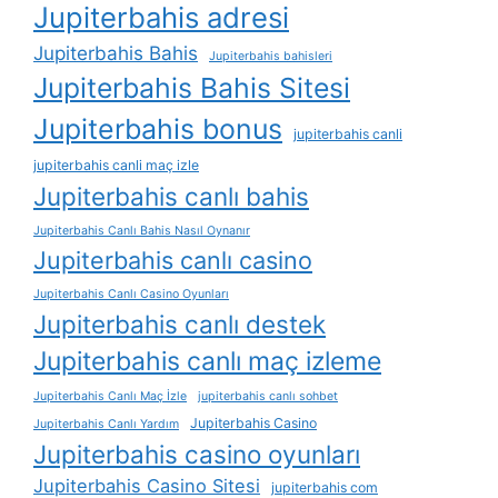
Jupiterbahis adresi
Jupiterbahis Bahis
Jupiterbahis bahisleri
Jupiterbahis Bahis Sitesi
Jupiterbahis bonus
jupiterbahis canli
jupiterbahis canli maç izle
Jupiterbahis canlı bahis
Jupiterbahis Canlı Bahis Nasıl Oynanır
Jupiterbahis canlı casino
Jupiterbahis Canlı Casino Oyunları
Jupiterbahis canlı destek
Jupiterbahis canlı maç izleme
Jupiterbahis Canlı Maç İzle
jupiterbahis canlı sohbet
Jupiterbahis Casino
Jupiterbahis Canlı Yardım
Jupiterbahis casino oyunları
Jupiterbahis Casino Sitesi
jupiterbahis com