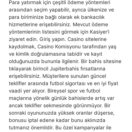
Para yatırmak için çeşitli ödeme yöntemleri
arasından seçim yapabilir, ayrıca ülkenize ve
para biriminize bağlı olarak ek bankacılık
hizmetlerine erişebilirsiniz. Mevcut ödeme
yöntemlerinin listesini görmek için Kasiyer’i
ziyaret edin. Giriş yapın. Casino sitelerine
kaydolmak, Casino Komisyonu tarafından yaş
ve kimlik doğrulamasına tabidir ve kayıt
olduğunuzda bununla ilgilenir. Bir bahis sitesine
tıklayarak birincil Jupiterbahis fırsatlarına
erişebilirsiniz. Müşterilere sunulan güncel
teklifler arasında futbol sigortası ve en iyi fiyat
vaadi yer alıyor. Bireysel spor ve futbol
maçlarına yönelik günlük bahislerde artış var
ancak teklifler sekmesinde görünmüyor. Bir
sonraki oyununuzda yüksek oranlar düşerse,
bonusu iptal edene kadar bunu aklınızda
tutmanız önemlidir. Bu özel kampanyalar ile