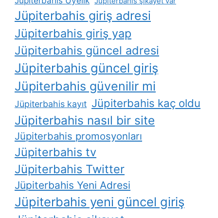
Jupiterbahis Üyelik
Jupiterbahis şikayet var
Jüpiterbahis giriş adresi
Jüpiterbahis giriş yap
Jüpiterbahis güncel adresi
Jüpiterbahis güncel giriş
Jüpiterbahis güvenilir mi
Jüpiterbahis kaç oldu
Jüpiterbahis kayıt
Jüpiterbahis nasıl bir site
Jüpiterbahis promosyonları
Jüpiterbahis tv
Jüpiterbahis Twitter
Jüpiterbahis Yeni Adresi
Jüpiterbahis yeni güncel giriş