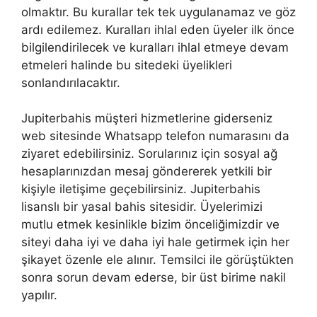
olmaktır. Bu kurallar tek tek uygulanamaz ve göz
ardı edilemez. Kuralları ihlal eden üyeler ilk önce
bilgilendirilecek ve kuralları ihlal etmeye devam
etmeleri halinde bu sitedeki üyelikleri
sonlandırılacaktır.
Jupiterbahis müşteri hizmetlerine giderseniz
web sitesinde Whatsapp telefon numarasını da
ziyaret edebilirsiniz. Sorularınız için sosyal ağ
hesaplarınızdan mesaj göndererek yetkili bir
kişiyle iletişime geçebilirsiniz. Jupiterbahis
lisanslı bir yasal bahis sitesidir. Üyelerimizi
mutlu etmek kesinlikle bizim önceliğimizdir ve
siteyi daha iyi ve daha iyi hale getirmek için her
şikayet özenle ele alınır. Temsilci ile görüştükten
sonra sorun devam ederse, bir üst birime nakil
yapılır.