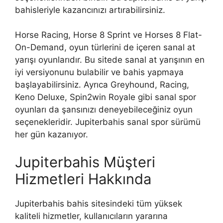
bahisleriyle kazancınızı artırabilirsiniz.
Horse Racing, Horse 8 Sprint ve Horses 8 Flat-
On-Demand, oyun türlerini de içeren sanal at
yarışı oyunlarıdır. Bu sitede sanal at yarışının en
iyi versiyonunu bulabilir ve bahis yapmaya
başlayabilirsiniz. Ayrıca Greyhound, Racing,
Keno Deluxe, Spin2win Royale gibi sanal spor
oyunları da şansınızı deneyebileceğiniz oyun
seçenekleridir. Jupiterbahis sanal spor sürümü
her gün kazanıyor.
Jupiterbahis Müşteri
Hizmetleri Hakkında
Jupiterbahis bahis sitesindeki tüm yüksek
kaliteli hizmetler, kullanıcıların yararına