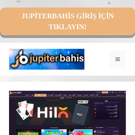
JUPİTERBAHİS GİRİŞ İÇİN
TIKLAYIN!
İçeriğe
atla
Menü