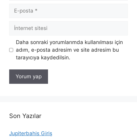
E-
posta
İnternet
sitesi
Daha sonraki yorumlarımda kullanılması için
adım, e-posta adresim ve site adresim bu
tarayıcıya kaydedilsin.
Son Yazılar
Jupiterbahis Giriş