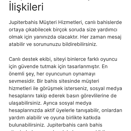
İlişkileri
Jupiterbahis Müşteri Hizmetleri, canlı bahislerde
ortaya çıkabilecek birçok soruda size yardımcı
olmak için yanınızda olacaktır. Her zaman mesaj
atabilir ve sorununuzu bildirebilirsiniz.
Canlı destek ekibi, siteyi binlerce farklı oyuncu
için güvende tutmak için tasarlanmıştır. En
önemli şey, her oyuncunun oynamayı
sevmesidir. Bir bahis sitesinde müşteri
hizmetleri ile görüşmek isterseniz, sosyal medya
hesaplarını takip ederek basın görevlilerine de
ulaşabilirsiniz. Ayrıca sosyal medya
hesaplarınızda aktif üyelerle tanışabilir, onlardan
yardım alabilir ve oyuna birlikte katkıda
bulunabilirsiniz. Jupiterbahis canlı bahis