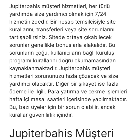
Jupiterbahis müşteri hizmetleri, her türlü
yardımda size yardımcı olmak için 7/24
hizmetinizdedir. Bir hesap temsilcisiyle site
kurallarını, transferleri veya site sorunlarını
tartışabilirsiniz. Sitede ortaya çıkabilecek
sorunlar genellikle bonuslarla alakalıdır. Bu
sorunların çoğu, kullanıcıların bağlı kuruluş
programı kurallarını doğru okumamasından
kaynaklanmaktadır. Jupiterbahis müşteri
hizmetleri sorununuzu hızla çözecek ve size
yardımcı olacaktır. Diğer bir şikayet ise fazla
ödeme ile ilgili. Para yatırma ve çekme işlemleri
hafta içi mesai saatleri içerisinde yapılmaktadır.
Bu, bazı üyeler için bir sorun olabilir, ancak
kurallar güvenilirlik içindir.
Jupiterbahis Müşteri