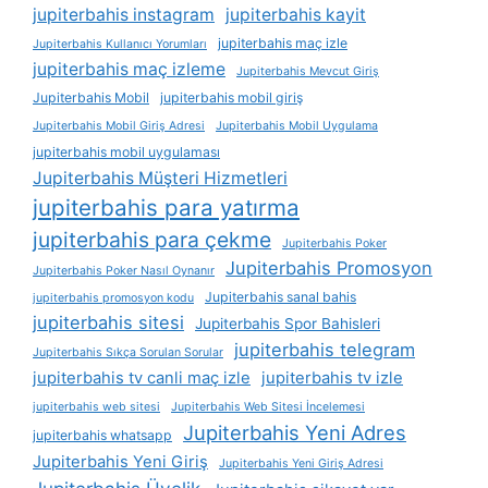
jupiterbahis instagram
jupiterbahis kayit
jupiterbahis maç izle
Jupiterbahis Kullanıcı Yorumları
jupiterbahis maç izleme
Jupiterbahis Mevcut Giriş
Jupiterbahis Mobil
jupiterbahis mobil giriş
Jupiterbahis Mobil Giriş Adresi
Jupiterbahis Mobil Uygulama
jupiterbahis mobil uygulaması
Jupiterbahis Müşteri Hizmetleri
jupiterbahis para yatırma
jupiterbahis para çekme
Jupiterbahis Poker
Jupiterbahis Promosyon
Jupiterbahis Poker Nasıl Oynanır
Jupiterbahis sanal bahis
jupiterbahis promosyon kodu
jupiterbahis sitesi
Jupiterbahis Spor Bahisleri
jupiterbahis telegram
Jupiterbahis Sıkça Sorulan Sorular
jupiterbahis tv canli maç izle
jupiterbahis tv izle
jupiterbahis web sitesi
Jupiterbahis Web Sitesi İncelemesi
Jupiterbahis Yeni Adres
jupiterbahis whatsapp
Jupiterbahis Yeni Giriş
Jupiterbahis Yeni Giriş Adresi