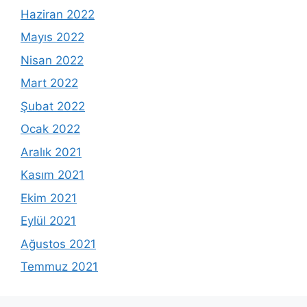
Haziran 2022
Mayıs 2022
Nisan 2022
Mart 2022
Şubat 2022
Ocak 2022
Aralık 2021
Kasım 2021
Ekim 2021
Eylül 2021
Ağustos 2021
Temmuz 2021