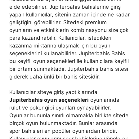
elde edebilirler. Jupiterbahis bahislerine giriş
yapan kullanıcılar, sitenin zaman içinde ne kadar
geliştiğini görebilirler. Sitedeki premium
oyunların ve etkinliklerin kombinasyonu size çok
para kazandırabilir. Kullanıcılar, istedikleri
kazanma miktarına ulaşmak için bu oyun
seçeneklerini kullanabilirler. Jupiterbahis Bahis
bu keyifli oyun seçenekleri ile kullanıcılara keyifli
bir ortam sunmaktadır. Jupiterbahis bahis sitesi
giderek daha ünlü bir bahis sitesidir.
Kullanıcılar siteye giriş yaptıklarında
Jupiterbahis oyun seçenekleri
oyunlarında
rulet ve poker gibi oyunları oynayabilirler.
Oyunlar bununla sınırlı olmamakla birlikte sitede
birçok oyun bulunmaktadır. Bunlar arasında
spor bahisleri en popüler oyunlardan biridir.
Kullanıcılar oyunlarını spor bahislerine yönelerek