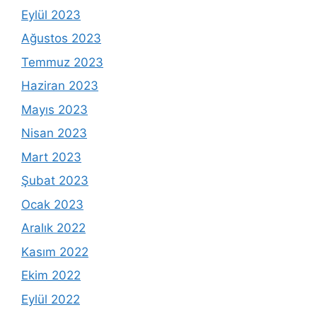
Eylül 2023
Ağustos 2023
Temmuz 2023
Haziran 2023
Mayıs 2023
Nisan 2023
Mart 2023
Şubat 2023
Ocak 2023
Aralık 2022
Kasım 2022
Ekim 2022
Eylül 2022