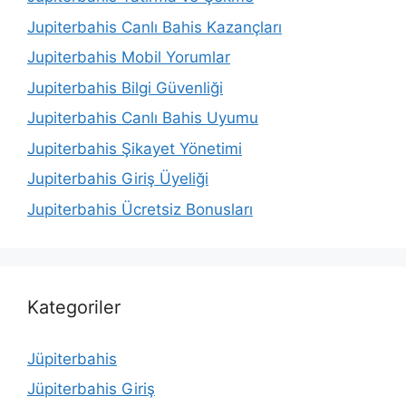
Jupiterbahis Canlı Bahis Kazançları
Jupiterbahis Mobil Yorumlar
Jupiterbahis Bilgi Güvenliği
Jupiterbahis Canlı Bahis Uyumu
Jupiterbahis Şikayet Yönetimi
Jupiterbahis Giriş Üyeliği
Jupiterbahis Ücretsiz Bonusları
Kategoriler
Jüpiterbahis
Jüpiterbahis Giriş