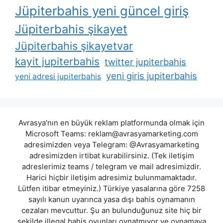
Jüpiterbahis yeni güncel giriş
Jüpiterbahis şikayet
Jüpiterbahis şikayetvar
kayit jupiterbahis
twitter jupiterbahis
yeni giris jupiterbahis
yeni adresi jupiterbahis
Avrasya'nın en büyük reklam platformunda olmak için
Microsoft Teams:
reklam@avrasyamarketing.com
adresimizden veya Telegram: @Avrasyamarketing
adresimizden irtibat kurabilirsiniz. (Tek iletişim
adreslerimiz teams / telegram ve mail adresimizdir.
Harici hiçbir iletişim adresimiz bulunmamaktadır.
Lütfen itibar etmeyiniz.) Türkiye yasalarına göre 7258
sayılı kanun uyarınca yasa dışı bahis oynamanın
cezaları mevcuttur. Şu an bulunduğunuz site hiç bir
şekilde illegal bahis oyunları oynatmıyor ve oynamaya