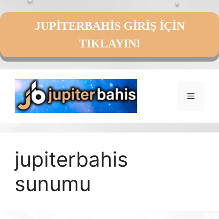
JUPİTERBAHİS GİRİŞ İÇİN
TIKLAYIN!
İçeriğe
atla
Menü
jupiterbahis
sunumu