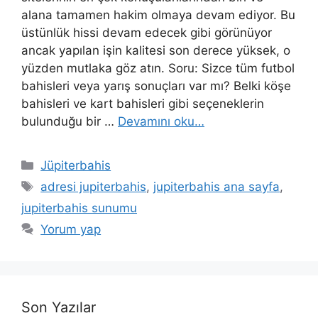
alana tamamen hakim olmaya devam ediyor. Bu
üstünlük hissi devam edecek gibi görünüyor
ancak yapılan işin kalitesi son derece yüksek, o
yüzden mutlaka göz atın. Soru: Sizce tüm futbol
bahisleri veya yarış sonuçları var mı? Belki köşe
bahisleri ve kart bahisleri gibi seçeneklerin
bulunduğu bir …
Devamını oku…
Kategoriler
Jüpiterbahis
Etiketler
adresi jupiterbahis
,
jupiterbahis ana sayfa
,
jupiterbahis sunumu
Yorum yap
Son Yazılar