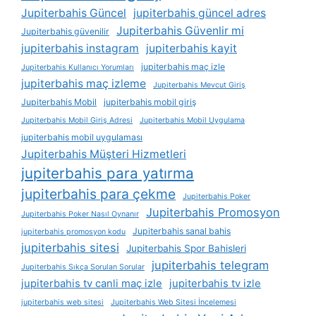
Jupiterbahis Güncel
jupiterbahis güncel adres
Jupiterbahis Güvenlir mi
Jupiterbahis güvenilir
jupiterbahis instagram
jupiterbahis kayit
jupiterbahis maç izle
Jupiterbahis Kullanıcı Yorumları
jupiterbahis maç izleme
Jupiterbahis Mevcut Giriş
Jupiterbahis Mobil
jupiterbahis mobil giriş
Jupiterbahis Mobil Giriş Adresi
Jupiterbahis Mobil Uygulama
jupiterbahis mobil uygulaması
Jupiterbahis Müşteri Hizmetleri
jupiterbahis para yatırma
jupiterbahis para çekme
Jupiterbahis Poker
Jupiterbahis Promosyon
Jupiterbahis Poker Nasıl Oynanır
Jupiterbahis sanal bahis
jupiterbahis promosyon kodu
jupiterbahis sitesi
Jupiterbahis Spor Bahisleri
jupiterbahis telegram
Jupiterbahis Sıkça Sorulan Sorular
jupiterbahis tv canli maç izle
jupiterbahis tv izle
jupiterbahis web sitesi
Jupiterbahis Web Sitesi İncelemesi