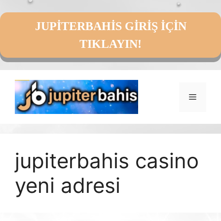
JUPİTERBAHİS GİRİŞ İÇİN
TIKLAYIN!
İçeriğe
atla
Menü
jupiterbahis casino
yeni adresi