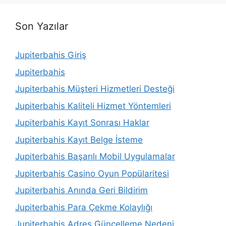
Son Yazılar
Jupiterbahis Giriş
Jupiterbahis
Jupiterbahis Müşteri Hizmetleri Desteği
Jupiterbahis Kaliteli Hizmet Yöntemleri
Jupiterbahis Kayıt Sonrası Haklar
Jupiterbahis Kayıt Belge İsteme
Jupiterbahis Başarılı Mobil Uygulamalar
Jupiterbahis Casino Oyun Popülaritesi
Jupiterbahis Anında Geri Bildirim
Jupiterbahis Para Çekme Kolaylığı
Jupiterbahis Adres Güncelleme Nedeni