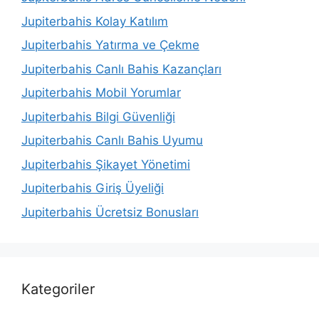
Jupiterbahis Kolay Katılım
Jupiterbahis Yatırma ve Çekme
Jupiterbahis Canlı Bahis Kazançları
Jupiterbahis Mobil Yorumlar
Jupiterbahis Bilgi Güvenliği
Jupiterbahis Canlı Bahis Uyumu
Jupiterbahis Şikayet Yönetimi
Jupiterbahis Giriş Üyeliği
Jupiterbahis Ücretsiz Bonusları
Kategoriler