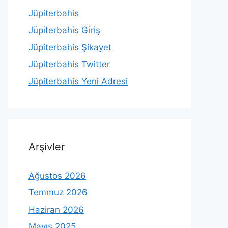
Jüpiterbahis
Jüpiterbahis Giriş
Jüpiterbahis Şikayet
Jüpiterbahis Twitter
Jüpiterbahis Yeni Adresi
Arşivler
Ağustos 2026
Temmuz 2026
Haziran 2026
Mayıs 2025