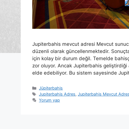
Jupiterbahis mevcut adresi Mevcut sunucu g
düzenli olarak güncellenmektedir. Sonuçt
için kolay bir durum değil. Temelde bahi
zor oluyor. Ancak Jupiterbahis geliştirdiği 
elde edebiliyor. Bu sistem sayesinde Jupi
Kategoriler
Jüpiterbahis
Etiketler
Jupiterbahis Adres
,
Jupiterbahis Mevcut Adres
Yorum yap