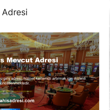
 Adresi