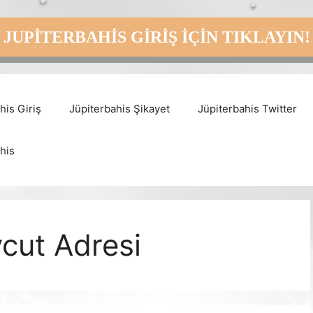
JUPİTERBAHİS GİRİŞ İÇİN TIKLAYIN!
his Giriş
Jüpiterbahis Şikayet
Jüpiterbahis Twitter
his
cut Adresi