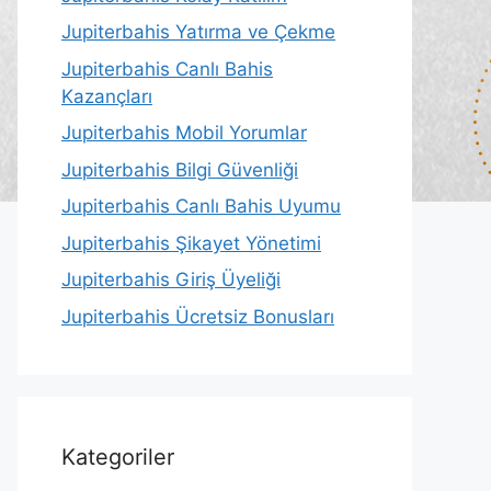
Jupiterbahis Yatırma ve Çekme
Jupiterbahis Canlı Bahis
Kazançları
Jupiterbahis Mobil Yorumlar
Jupiterbahis Bilgi Güvenliği
Jupiterbahis Canlı Bahis Uyumu
Jupiterbahis Şikayet Yönetimi
Jupiterbahis Giriş Üyeliği
Jupiterbahis Ücretsiz Bonusları
Kategoriler