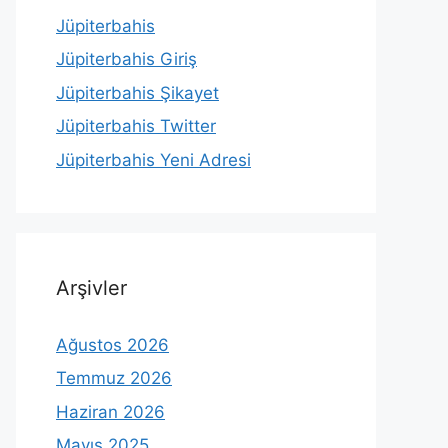
Jüpiterbahis
Jüpiterbahis Giriş
Jüpiterbahis Şikayet
Jüpiterbahis Twitter
Jüpiterbahis Yeni Adresi
Arşivler
Ağustos 2026
Temmuz 2026
Haziran 2026
Mayıs 2025