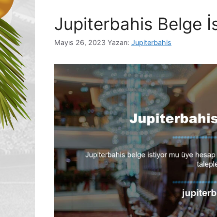
Jupiterbahis Belge İ
Mayıs 26, 2023
Yazarı:
Jupiterbahis