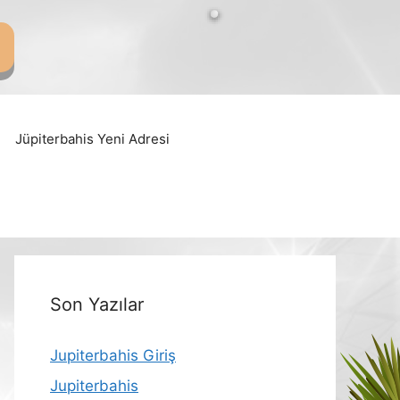
Jüpiterbahis Yeni Adresi
Son Yazılar
Jupiterbahis Giriş
Jupiterbahis