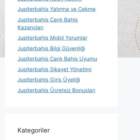
Jupiterbahis Yatırma ve Çekme
Jupiterbahis Canlı Bahis
Kazançları
Jupiterbahis Mobil Yorumlar
Jupiterbahis Bilgi Güvenliği
Jupiterbahis Canlı Bahis Uyumu
Jupiterbahis Şikayet Yönetimi
Jupiterbahis Giriş Üyeliği
Jupiterbahis Ücretsiz Bonusları
Kategoriler