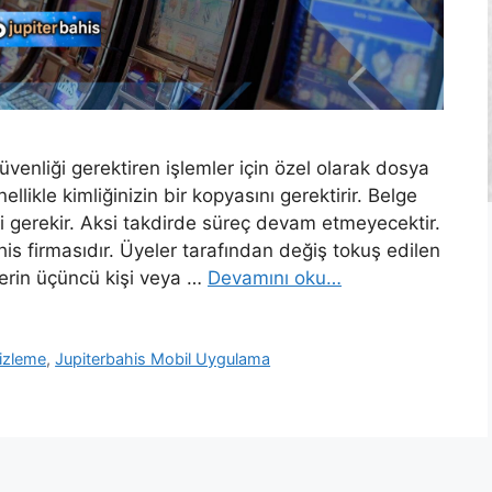
venliği gerektiren işlemler için özel olarak dosya
likle kimliğinizin bir kopyasını gerektirir. Belge
 gerekir. Aksi takdirde süreç devam etmeyecektir.
ahis firmasıdır. Üyeler tarafından değiş tokuş edilen
gilerin üçüncü kişi veya …
Devamını oku…
 izleme
,
Jupiterbahis Mobil Uygulama