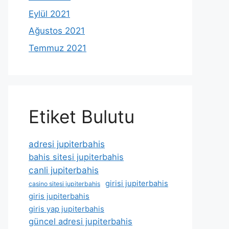
Eylül 2021
Ağustos 2021
Temmuz 2021
Etiket Bulutu
adresi jupiterbahis
bahis sitesi jupiterbahis
canli jupiterbahis
girisi jupiterbahis
casino sitesi jupiterbahis
giris jupiterbahis
giris yap jupiterbahis
güncel adresi jupiterbahis