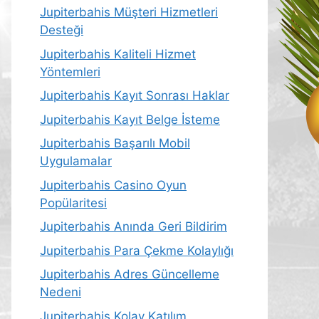
Jupiterbahis Müşteri Hizmetleri
Desteği
Jupiterbahis Kaliteli Hizmet
Yöntemleri
Jupiterbahis Kayıt Sonrası Haklar
Jupiterbahis Kayıt Belge İsteme
Jupiterbahis Başarılı Mobil
Uygulamalar
Jupiterbahis Casino Oyun
Popülaritesi
Jupiterbahis Anında Geri Bildirim
Jupiterbahis Para Çekme Kolaylığı
Jupiterbahis Adres Güncelleme
Nedeni
Jupiterbahis Kolay Katılım