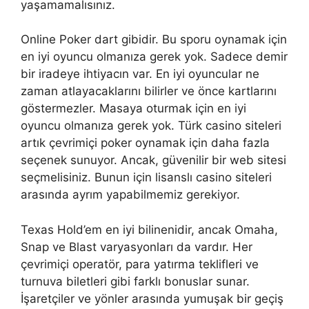
yaşamamalısınız.
Online Poker dart gibidir. Bu sporu oynamak için
en iyi oyuncu olmanıza gerek yok. Sadece demir
bir iradeye ihtiyacın var. En iyi oyuncular ne
zaman atlayacaklarını bilirler ve önce kartlarını
göstermezler. Masaya oturmak için en iyi
oyuncu olmanıza gerek yok. Türk casino siteleri
artık çevrimiçi poker oynamak için daha fazla
seçenek sunuyor. Ancak, güvenilir bir web sitesi
seçmelisiniz. Bunun için lisanslı casino siteleri
arasında ayrım yapabilmemiz gerekiyor.
Texas Hold’em en iyi bilinenidir, ancak Omaha,
Snap ve Blast varyasyonları da vardır. Her
çevrimiçi operatör, para yatırma teklifleri ve
turnuva biletleri gibi farklı bonuslar sunar.
İşaretçiler ve yönler arasında yumuşak bir geçiş