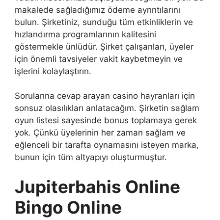
makalede sağladığımız ödeme ayrıntılarını
bulun. Şirketiniz, sunduğu tüm etkinliklerin ve
hızlandırma programlarının kalitesini
göstermekle ünlüdür. Şirket çalışanları, üyeler
için önemli tavsiyeler vakit kaybetmeyin ve
işlerini kolaylaştırın.
Sorularına cevap arayan casino hayranları için
sonsuz olasılıkları anlatacağım. Şirketin sağlam
oyun listesi sayesinde bonus toplamaya gerek
yok. Çünkü üyelerinin her zaman sağlam ve
eğlenceli bir tarafta oynamasını isteyen marka,
bunun için tüm altyapıyı oluşturmuştur.
Jupiterbahis Online
Bingo Online