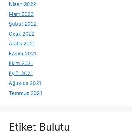
Nisan 2022
Mart 2022
Şubat 2022
Ocak 2022
Aralık 2021
Kasım 2021
Ekim 2021
Eylül 2021
Ağustos 2021
Temmuz 2021
Etiket Bulutu