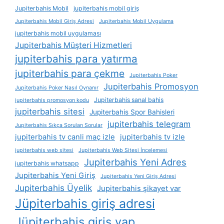
Jupiterbahis Mobil
jupiterbahis mobil giriş
Jupiterbahis Mobil Giriş Adresi
Jupiterbahis Mobil Uygulama
jupiterbahis mobil uygulaması
Jupiterbahis Müşteri Hizmetleri
jupiterbahis para yatırma
jupiterbahis para çekme
Jupiterbahis Poker
Jupiterbahis Promosyon
Jupiterbahis Poker Nasıl Oynanır
Jupiterbahis sanal bahis
jupiterbahis promosyon kodu
jupiterbahis sitesi
Jupiterbahis Spor Bahisleri
jupiterbahis telegram
Jupiterbahis Sıkça Sorulan Sorular
jupiterbahis tv canli maç izle
jupiterbahis tv izle
jupiterbahis web sitesi
Jupiterbahis Web Sitesi İncelemesi
Jupiterbahis Yeni Adres
jupiterbahis whatsapp
Jupiterbahis Yeni Giriş
Jupiterbahis Yeni Giriş Adresi
Jupiterbahis Üyelik
Jupiterbahis şikayet var
Jüpiterbahis giriş adresi
Jüpiterbahis giriş yap