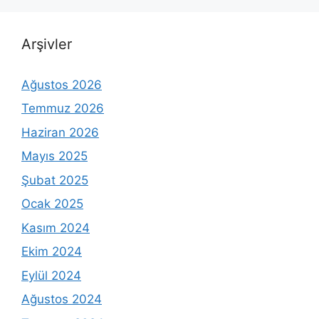
Arşivler
Ağustos 2026
Temmuz 2026
Haziran 2026
Mayıs 2025
Şubat 2025
Ocak 2025
Kasım 2024
Ekim 2024
Eylül 2024
Ağustos 2024