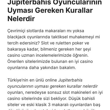
Jupiterbahis Oyuncularının
Uyması Gereken Kurallar
Nelerdir
Çevrimiçi slotlarda makaraları mı yoksa
blackjack oyunlarında taktiksel muhakemeyi mi
tercih edersiniz? Slot ve ruletten poker ve
bakaraya kadar, bilmeniz gereken her şeyi
casino uzman incelemelerimizde öğrenin.
Önerilen sitelerimizde bulunan en iyi casino
oyunlarına daha yakından bakalım.
Türkiye’nin en ünlü online
Jupiterbahis
oyuncularının uyması gereken kurallar nelerdir
oyunları, neredeyse sonsuz slot makineleri en iyi
casino sitelerinde sizi bekliyor. Düşük bahisli
siteler ve eski klasik 3 makaralı oyunlardan baş