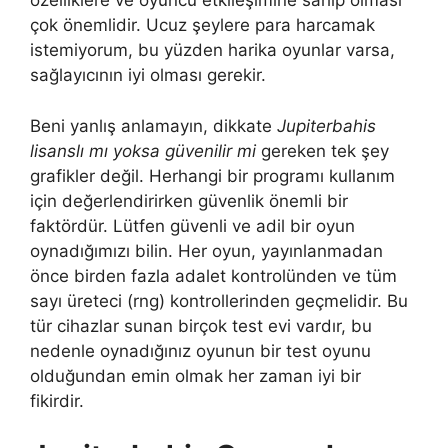
özelliklere ve oyuncu etkileşimine sahip olması
çok önemlidir. Ucuz şeylere para harcamak
istemiyorum, bu yüzden harika oyunlar varsa,
sağlayıcının iyi olması gerekir.
Beni yanlış anlamayın, dikkate
Jupiterbahis
lisanslı mı yoksa güvenilir mi
gereken tek şey
grafikler değil. Herhangi bir programı kullanım
için değerlendirirken güvenlik önemli bir
faktördür. Lütfen güvenli ve adil bir oyun
oynadığımızı bilin. Her oyun, yayınlanmadan
önce birden fazla adalet kontrolünden ve tüm
sayı üreteci (rng) kontrollerinden geçmelidir. Bu
tür cihazlar sunan birçok test evi vardır, bu
nedenle oynadığınız oyunun bir test oyunu
olduğundan emin olmak her zaman iyi bir
fikirdir.