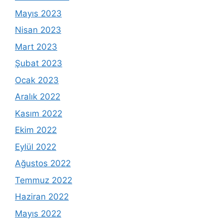
Mayıs 2023
Nisan 2023
Mart 2023
Şubat 2023
Ocak 2023
Aralık 2022
Kasım 2022
Ekim 2022
Eylül 2022
Ağustos 2022
Temmuz 2022
Haziran 2022
Mayıs 2022