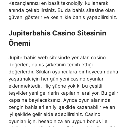
Kazançlarınızı en basit teknolojiyi kullanarak
anında çekebilirsiniz. Bu da bahis sitesine olan
güveni gösterir ve kesinlikle bahis yapabilirsiniz.
Jupiterbahis Casino Sitesinin
Önemi
Jupiterbahis web sitesinde yer alan casino
değerleri, bahis şirketinin tercih ettiği
değerlerdir. Sıkılan oyunculara bir heyecan daha
yaşatmak için her gün yeni casino oyunları
eklenmektedir. Hiç şüphe yok ki bu çeşitli
teşvikler yeni gelirlerin kapılarını aralıyor. Bu gelir
kapısına bayılacaksınız. Ayrıca oyun alanında
zengin bahisleri en iyi şekilde kazanabilir ve en
iyi şekilde gelir elde edebilirsiniz. Casino
oyunları için, hesabınıza en uygun bonus ile