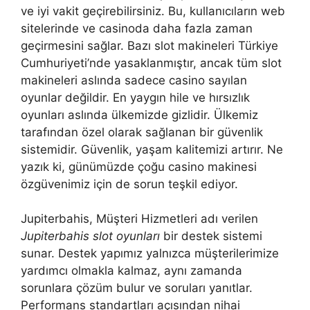
ve iyi vakit geçirebilirsiniz. Bu, kullanıcıların web
sitelerinde ve casinoda daha fazla zaman
geçirmesini sağlar. Bazı slot makineleri Türkiye
Cumhuriyeti’nde yasaklanmıştır, ancak tüm slot
makineleri aslında sadece casino sayılan
oyunlar değildir. En yaygın hile ve hırsızlık
oyunları aslında ülkemizde gizlidir. Ülkemiz
tarafından özel olarak sağlanan bir güvenlik
sistemidir. Güvenlik, yaşam kalitemizi artırır. Ne
yazık ki, günümüzde çoğu casino makinesi
özgüvenimiz için de sorun teşkil ediyor.
Jupiterbahis, Müşteri Hizmetleri adı verilen
Jupiterbahis slot oyunları
bir destek sistemi
sunar. Destek yapımız yalnızca müşterilerimize
yardımcı olmakla kalmaz, aynı zamanda
sorunlara çözüm bulur ve soruları yanıtlar.
Performans standartları açısından nihai