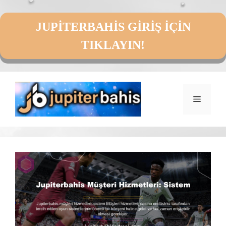
JUPİTERBAHİS GİRİŞ İÇİN
TIKLAYIN!
İçeriğe
atla
Menü