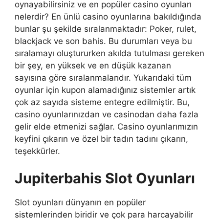
oynayabilirsiniz ve en popüler casino oyunları
nelerdir? En ünlü casino oyunlarına bakıldığında
bunlar şu şekilde sıralanmaktadır: Poker, rulet,
blackjack ve son bahis. Bu durumları veya bu
sıralamayı oluştururken akılda tutulması gereken
bir şey, en yüksek ve en düşük kazanan
sayısına göre sıralanmalarıdır. Yukarıdaki tüm
oyunlar için kupon alamadığınız sistemler artık
çok az sayıda sisteme entegre edilmiştir. Bu,
casino oyunlarınızdan ve casinodan daha fazla
gelir elde etmenizi sağlar. Casino oyunlarımızın
keyfini çıkarın ve özel bir tadın tadını çıkarın,
teşekkürler.
Jupiterbahis Slot Oyunları
Slot oyunları dünyanın en popüler
sistemlerinden biridir ve çok para harcayabilir