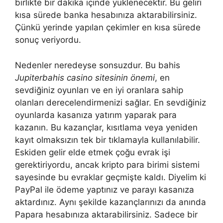
birlikte bir dakika içinde yüklenecektir. Bu geliri
kısa sürede banka hesabınıza aktarabilirsiniz.
Çünkü yerinde yapılan çekimler en kısa sürede
sonuç veriyordu.
Nedenler neredeyse sonsuzdur. Bu bahis
Jupiterbahis casino sitesinin önemi
, en
sevdiğiniz oyunları ve en iyi oranlara sahip
olanları derecelendirmenizi sağlar. En sevdiğiniz
oyunlarda kasanıza yatırım yaparak para
kazanın. Bu kazançlar, kısıtlama veya yeniden
kayıt olmaksızın tek bir tıklamayla kullanılabilir.
Eskiden gelir elde etmek çoğu evrak işi
gerektiriyordu, ancak kripto para birimi sistemi
sayesinde bu evraklar geçmişte kaldı. Diyelim ki
PayPal ile ödeme yaptınız ve parayı kasanıza
aktardınız. Aynı şekilde kazançlarınızı da anında
Papara hesabınıza aktarabilirsiniz. Sadece bir