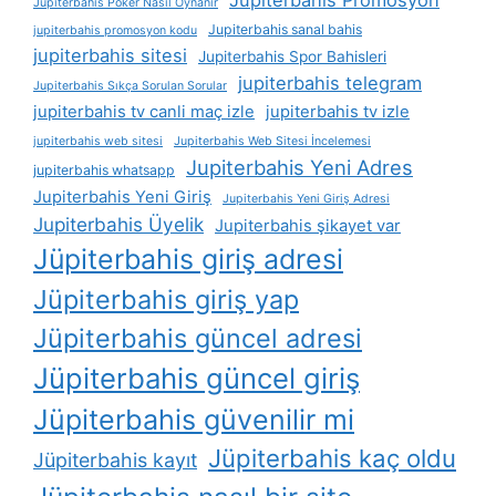
Jupiterbahis Poker Nasıl Oynanır
Jupiterbahis sanal bahis
jupiterbahis promosyon kodu
jupiterbahis sitesi
Jupiterbahis Spor Bahisleri
jupiterbahis telegram
Jupiterbahis Sıkça Sorulan Sorular
jupiterbahis tv canli maç izle
jupiterbahis tv izle
jupiterbahis web sitesi
Jupiterbahis Web Sitesi İncelemesi
Jupiterbahis Yeni Adres
jupiterbahis whatsapp
Jupiterbahis Yeni Giriş
Jupiterbahis Yeni Giriş Adresi
Jupiterbahis Üyelik
Jupiterbahis şikayet var
Jüpiterbahis giriş adresi
Jüpiterbahis giriş yap
Jüpiterbahis güncel adresi
Jüpiterbahis güncel giriş
Jüpiterbahis güvenilir mi
Jüpiterbahis kaç oldu
Jüpiterbahis kayıt