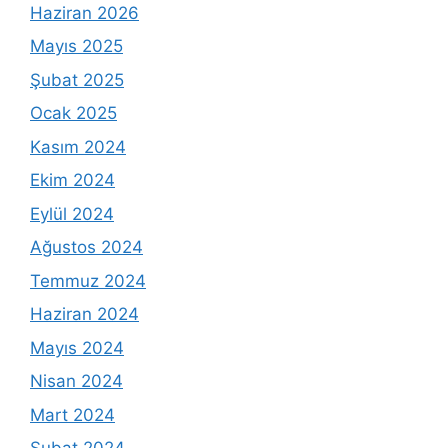
Haziran 2026
Mayıs 2025
Şubat 2025
Ocak 2025
Kasım 2024
Ekim 2024
Eylül 2024
Ağustos 2024
Temmuz 2024
Haziran 2024
Mayıs 2024
Nisan 2024
Mart 2024