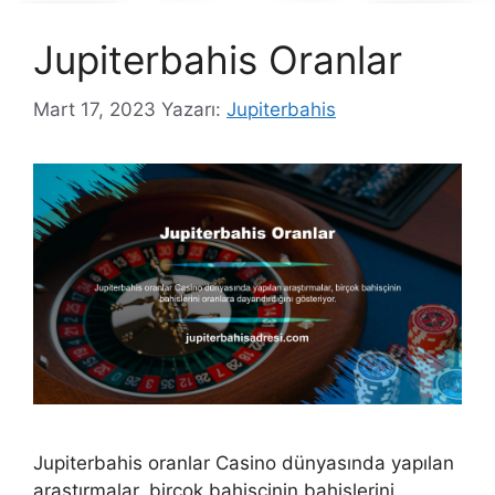
Jupiterbahis Oranlar
Mart 17, 2023
Yazarı:
Jupiterbahis
Jupiterbahis oranlar Casino dünyasında yapılan
araştırmalar, birçok bahisçinin bahislerini