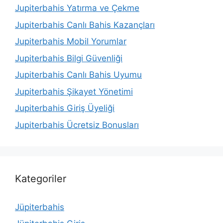
Jupiterbahis Yatırma ve Çekme
Jupiterbahis Canlı Bahis Kazançları
Jupiterbahis Mobil Yorumlar
Jupiterbahis Bilgi Güvenliği
Jupiterbahis Canlı Bahis Uyumu
Jupiterbahis Şikayet Yönetimi
Jupiterbahis Giriş Üyeliği
Jupiterbahis Ücretsiz Bonusları
Kategoriler
Jüpiterbahis