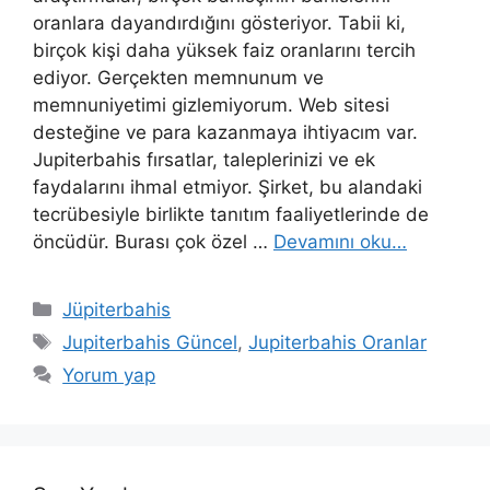
oranlara dayandırdığını gösteriyor. Tabii ki,
birçok kişi daha yüksek faiz oranlarını tercih
ediyor. Gerçekten memnunum ve
memnuniyetimi gizlemiyorum. Web sitesi
desteğine ve para kazanmaya ihtiyacım var.
Jupiterbahis fırsatlar, taleplerinizi ve ek
faydalarını ihmal etmiyor. Şirket, bu alandaki
tecrübesiyle birlikte tanıtım faaliyetlerinde de
öncüdür. Burası çok özel …
Devamını oku…
Kategoriler
Jüpiterbahis
Etiketler
Jupiterbahis Güncel
,
Jupiterbahis Oranlar
Yorum yap