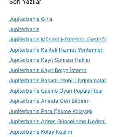
Son Yazılar
Jupiterbahis Giriş
Jupiterbahis
Jupiterbahis Müşteri Hizmetleri Desteği
Jupiterbahis Kaliteli Hizmet Yöntemleri
Jupiterbahis Kayıt Sonrası Haklar
Jupiterbahis Kayıt Belge İsteme
Jupiterbahis Başarılı Mobil Uygulamalar
Jupiterbahis Casino Oyun Popülaritesi
Jupiterbahis Anında Geri Bildirim
Jupiterbahis Para Çekme Kolaylığı
Jupiterbahis Adres Güncelleme Nedeni
Jupiterbahis Kolay Katılım