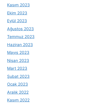
Kasım 2023
Ekim 2023
Eylül 2023
Ağustos 2023
Temmuz 2023
Haziran 2023
Mayıs 2023
Nisan 2023
Mart 2023
Şubat 2023
Ocak 2023
Aralık 2022
Kasım 2022