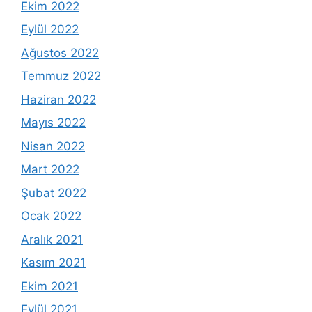
Ekim 2022
Eylül 2022
Ağustos 2022
Temmuz 2022
Haziran 2022
Mayıs 2022
Nisan 2022
Mart 2022
Şubat 2022
Ocak 2022
Aralık 2021
Kasım 2021
Ekim 2021
Eylül 2021