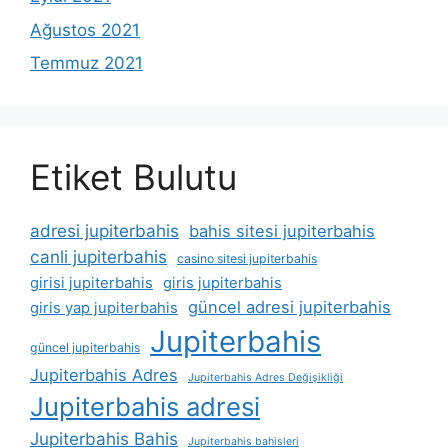
Ağustos 2021
Temmuz 2021
Etiket Bulutu
adresi jupiterbahis
bahis sitesi jupiterbahis
canli jupiterbahis
casino sitesi jupiterbahis
girisi jupiterbahis
giris jupiterbahis
güncel adresi jupiterbahis
giris yap jupiterbahis
Jupiterbahis
güncel jupiterbahis
Jupiterbahis Adres
Jupiterbahis Adres Değişikliği
Jupiterbahis adresi
Jupiterbahis Bahis
Jupiterbahis bahisleri