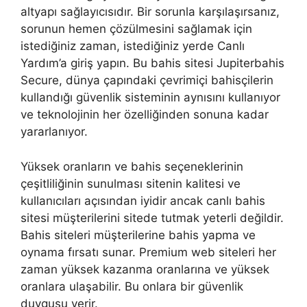
altyapı sağlayıcısıdır. Bir sorunla karşılaşırsanız,
sorunun hemen çözülmesini sağlamak için
istediğiniz zaman, istediğiniz yerde Canlı
Yardım’a giriş yapın. Bu bahis sitesi Jupiterbahis
Secure, dünya çapındaki çevrimiçi bahisçilerin
kullandığı güvenlik sisteminin aynısını kullanıyor
ve teknolojinin her özelliğinden sonuna kadar
yararlanıyor.
Yüksek oranların ve bahis seçeneklerinin
çeşitliliğinin sunulması sitenin kalitesi ve
kullanıcıları açısından iyidir ancak canlı bahis
sitesi müşterilerini sitede tutmak yeterli değildir.
Bahis siteleri müşterilerine bahis yapma ve
oynama fırsatı sunar. Premium web siteleri her
zaman yüksek kazanma oranlarına ve yüksek
oranlara ulaşabilir. Bu onlara bir güvenlik
duygusu verir.