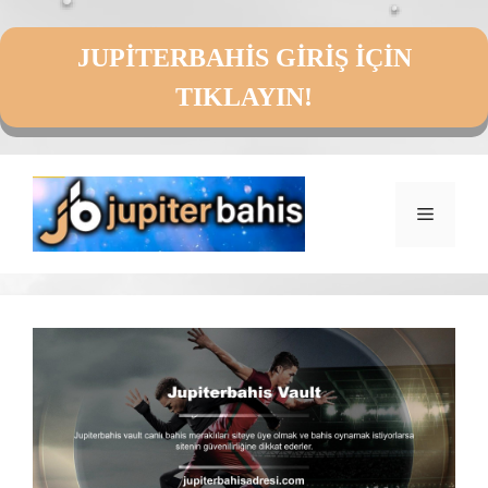
JUPİTERBAHİS GİRİŞ İÇİN
TIKLAYIN!
İçeriğe
atla
Menü