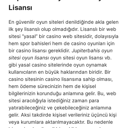
Lisansı
En güvenilir oyun siteleri denildiğinde akla gelen
ilk şey lisanslı olup olmadığıdır. Lisanslı bir web
sitesi “yasal” bir casino web sitesidir, dolayısıyla
hem spor bahisleri hem de casino oyunları için
bir casino lisansı gereklidir.
Jupiterbahis oyun
sitesi oyun lisansı
oyun sitesi oyun lisansı vb.
gibi yasal casino sitelerinde oyun oynamak
kullanıcıların en büyük haklarından biridir. Bir
casino sitesinin casino lisansına sahip olması,
hem ödeme sürecinizin hem de kişisel
bilgilerinizin korunduğu anlamına gelir. Bu, web
sitesi aracılığıyla istediğiniz zaman para
yatırabileceğiniz ve çekebileceğiniz anlamına
gelir. Aksi takdirde kişisel verileriniz üçüncü kişi
veya kurumlara aktarılmayacaktır. Bu nedenle