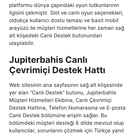
platformu dünya çapındaki oyun tutkunlarının
ilgisini çekmiştir. Slot ve canlı oyun seçenekleri,
oldukça kullanıcı dostu teması ve basit mobil
arayüzü ile müşteri hizmetlerine her zaman sağ
alt köşedeki Canlı Destek butonundan
ulaşılabilir.
Jupiterbahis Canlı
Çevrimiçi Destek Hattı
Web sitesinin ana sayfasının sağ alt köşesinde
yer alan “Canlı Destek” butonu, Jupiterbahis
Müşteri Hizmetleri Ekibine, Canlı Çevrimiçi
Destek Hattına, Telefon Numarasına ve E-posta
Canlı Destek bölümüne erişim sağlar. Bu
bölümdeki müşteri desteği 6 dilde mevcut olup
kullanıcılar, sorunlarını çözmek için Türkçe yanıt