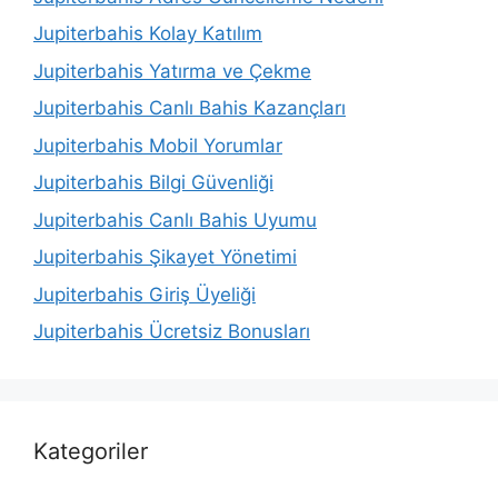
Jupiterbahis Kolay Katılım
Jupiterbahis Yatırma ve Çekme
Jupiterbahis Canlı Bahis Kazançları
Jupiterbahis Mobil Yorumlar
Jupiterbahis Bilgi Güvenliği
Jupiterbahis Canlı Bahis Uyumu
Jupiterbahis Şikayet Yönetimi
Jupiterbahis Giriş Üyeliği
Jupiterbahis Ücretsiz Bonusları
Kategoriler