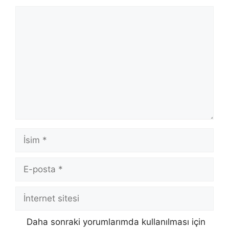
Yorum
İsim
E-
posta
İnternet
sitesi
Daha sonraki yorumlarımda kullanılması için