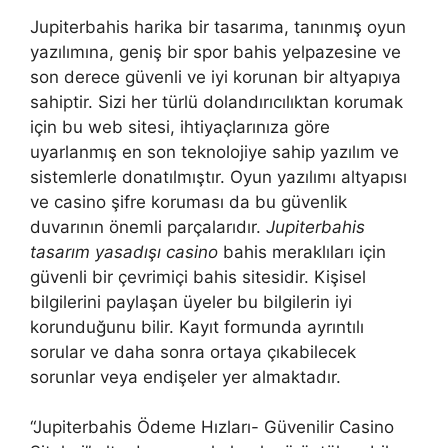
Jupiterbahis harika bir tasarıma, tanınmış oyun
yazılımına, geniş bir spor bahis yelpazesine ve
son derece güvenli ve iyi korunan bir altyapıya
sahiptir. Sizi her türlü dolandırıcılıktan korumak
için bu web sitesi, ihtiyaçlarınıza göre
uyarlanmış en son teknolojiye sahip yazılım ve
sistemlerle donatılmıştır. Oyun yazılımı altyapısı
ve casino şifre koruması da bu güvenlik
duvarının önemli parçalarıdır.
Jupiterbahis
tasarım yasadışı casino
bahis meraklıları için
güvenli bir çevrimiçi bahis sitesidir. Kişisel
bilgilerini paylaşan üyeler bu bilgilerin iyi
korunduğunu bilir. Kayıt formunda ayrıntılı
sorular ve daha sonra ortaya çıkabilecek
sorunlar veya endişeler yer almaktadır.
“Jupiterbahis Ödeme Hızları- Güvenilir Casino