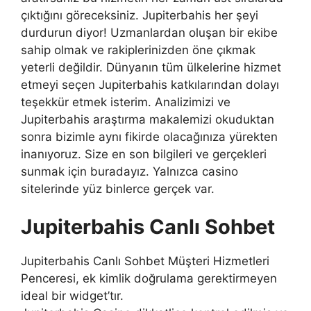
çıktığını göreceksiniz. Jupiterbahis her şeyi
durdurun diyor! Uzmanlardan oluşan bir ekibe
sahip olmak ve rakiplerinizden öne çıkmak
yeterli değildir. Dünyanın tüm ülkelerine hizmet
etmeyi seçen Jupiterbahis katkılarından dolayı
teşekkür etmek isterim. Analizimizi ve
Jupiterbahis araştırma makalemizi okuduktan
sonra bizimle aynı fikirde olacağınıza yürekten
inanıyoruz. Size en son bilgileri ve gerçekleri
sunmak için buradayız. Yalnızca casino
sitelerinde yüz binlerce gerçek var.
Jupiterbahis Canlı Sohbet
Jupiterbahis Canlı Sohbet Müşteri Hizmetleri
Penceresi, ek kimlik doğrulama gerektirmeyen
ideal bir widget’tır.