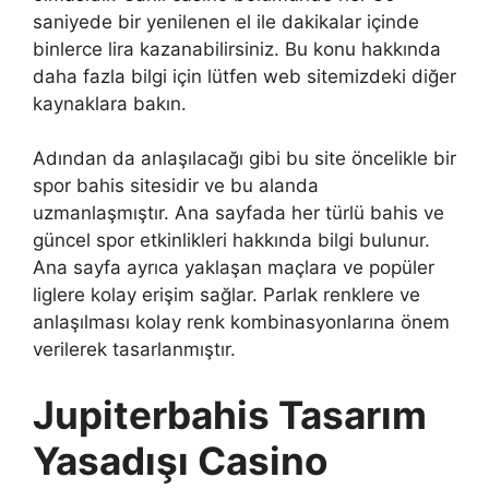
saniyede bir yenilenen el ile dakikalar içinde
binlerce lira kazanabilirsiniz. Bu konu hakkında
daha fazla bilgi için lütfen web sitemizdeki diğer
kaynaklara bakın.
Adından da anlaşılacağı gibi bu site öncelikle bir
spor bahis sitesidir ve bu alanda
uzmanlaşmıştır. Ana sayfada her türlü bahis ve
güncel spor etkinlikleri hakkında bilgi bulunur.
Ana sayfa ayrıca yaklaşan maçlara ve popüler
liglere kolay erişim sağlar. Parlak renklere ve
anlaşılması kolay renk kombinasyonlarına önem
verilerek tasarlanmıştır.
Jupiterbahis Tasarım
Yasadışı Casino