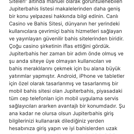
Siteleri” altında manuel olarak görüntülenebilen
Jupiterbahis listesi makalelerinden daha geniş
bir konu yelpazesi hakkında bilgi edinin. Canlı
Casino ve Bahis Sitesi, dünyanın her yerindeki
kullanıcılara çevrimiçi bahis hizmetleri sağlayan
ve yayınlayan güvenilir bahis sitelerinden biridir.
Çoğu casino şirketinin iflas ettiğini gördük.
Jupiterbahis her zaman bir adım önde olmuş ve
şu anda siteye üye olmayan kullanıcıları ve
bahis meraklılarını çekmek için bu alana büyük
yatırımlar yapmıştır. Android, iPhone ve tabletler
için özel olarak tasarlanmış ve tasarlanmış bir
mobil bahis sitesi olan Jupiterbahis, piyasadaki
tüm cep telefonları için mobil uygulama servis
sağlayıcıları ararken avantajlı bir konumdadır. Şu
ana kadar ne olursa olsun Jupiterbahis giriş
bilgilerinizi kullanarak dilediğiniz yerden
hesabınıza giriş yapın ve iyi bahislerden uzak