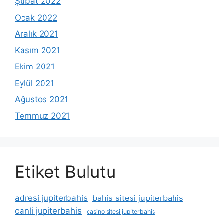
Şubat 2022
Ocak 2022
Aralık 2021
Kasım 2021
Ekim 2021
Eylül 2021
Ağustos 2021
Temmuz 2021
Etiket Bulutu
adresi jupiterbahis
bahis sitesi jupiterbahis
canli jupiterbahis
casino sitesi jupiterbahis