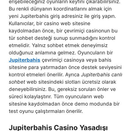
erişebileceğiniz oyunların keyfini çıkarabilirsiniz.
Bu renkli dünyanın koordinatlarını almak için
yeni Jupiterbahis giriş adresiniz ile giriş yapın.
Kullanıcılar, bir casino web sitesine
kaydolmadan önce, bir çevrimiçi casinonun bu
tür sohbet desteği sunup sunmadığını kontrol
etmelidir. Yalnız sohbet etmek deneyimsiz
olduğunuz anlamına gelmez. Oyuncuların bir
Jupiterbahis
çevrimiçi casinoya veya bahis
sitesine para yatırmadan önce destek seviyesini
kontrol etmeleri önerilir. Ayrıca
Jupiterbahis canlı
sohbet
web sitesindeki slotları ücretsiz olarak
deneyebilirsiniz. Bu, gereksiz soruları önler ve
süreci kolaylaştırır. Tüm oyuncuların web
sitesine kaydolmadan önce demo modunda bir
test oyunu çalıştırmaları önerilir.
Jupiterbahis Casino Yasadışı