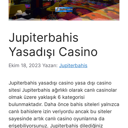
Jupiterbahis
Yasadışı Casino
Ekim 18, 2023
Yazarı:
Jupiterbahis
Jupiterbahis yasadışı casino yasa dışı casino
sitesi Jupiterbahis ağırlıklı olarak canlı casinolar
olmak üzere yaklaşık 6 kategorisi
bulunmaktadır. Daha önce bahis siteleri yalnızca
canlı bahislere izin veriyordu ancak bu siteler
sayesinde artık canlı casino oyunlarına da
erişebiliyorsunuz. Jupiterbahis dilediğiniz