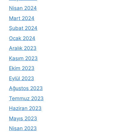
Nisan 2024
Mart 2024
Şubat 2024
Ocak 2024
Aralık 2023
Kasım 2023
Ekim 2023
Eylül 2023
Ağustos 2023
Temmuz 2023
Haziran 2023
Mayıs 2023
Nisan 2023