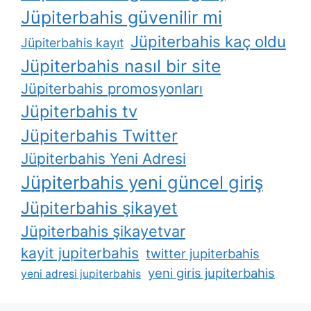
Jüpiterbahis güvenilir mi
Jüpiterbahis kaç oldu
Jüpiterbahis kayıt
Jüpiterbahis nasıl bir site
Jüpiterbahis promosyonları
Jüpiterbahis tv
Jüpiterbahis Twitter
Jüpiterbahis Yeni Adresi
Jüpiterbahis yeni güncel giriş
Jüpiterbahis şikayet
Jüpiterbahis şikayetvar
kayit jupiterbahis
twitter jupiterbahis
yeni giris jupiterbahis
yeni adresi jupiterbahis