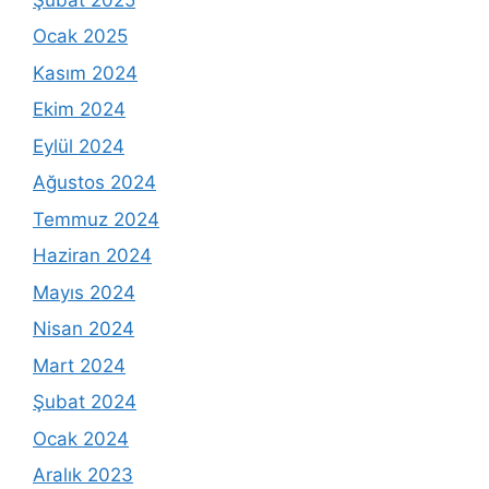
Ocak 2025
Kasım 2024
Ekim 2024
Eylül 2024
Ağustos 2024
Temmuz 2024
Haziran 2024
Mayıs 2024
Nisan 2024
Mart 2024
Şubat 2024
Ocak 2024
Aralık 2023