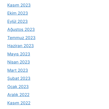
Kasım 2023
Ekim 2023
Eylül 2023
Ağustos 2023
Temmuz 2023
Haziran 2023
Mayıs 2023
Nisan 2023
Mart 2023
Şubat 2023
Ocak 2023
Aralık 2022
Kasım 2022