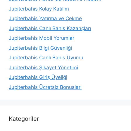
Jupiterbahis Kolay Katılım
Jupiterbahis Yatırma ve Çekme
Jupiterbahis Canlı Bahis Kazançları
Jupiterbahis Mobil Yorumlar
Jupiterbahis Bilgi Güvenliği
Jupiterbahis Canlı Bahis Uyumu
Jupiterbahis Şikayet Yönetimi
Jupiterbahis Giriş Üyeliği
Jupiterbahis Ücretsiz Bonusları
Kategoriler