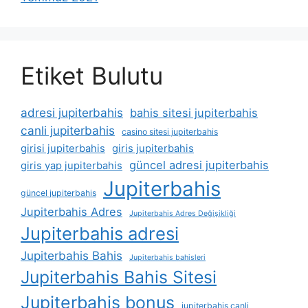
Etiket Bulutu
adresi jupiterbahis
bahis sitesi jupiterbahis
canli jupiterbahis
casino sitesi jupiterbahis
girisi jupiterbahis
giris jupiterbahis
güncel adresi jupiterbahis
giris yap jupiterbahis
Jupiterbahis
güncel jupiterbahis
Jupiterbahis Adres
Jupiterbahis Adres Değişikliği
Jupiterbahis adresi
Jupiterbahis Bahis
Jupiterbahis bahisleri
Jupiterbahis Bahis Sitesi
Jupiterbahis bonus
jupiterbahis canli