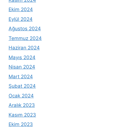
Ekim 2024
Eylül 2024
Ağustos 2024
Temmuz 2024
Haziran 2024
Mayıs 2024
Nisan 2024
Mart 2024
Şubat 2024
Ocak 2024
Aralık 2023
Kasım 2023
Ekim 2023