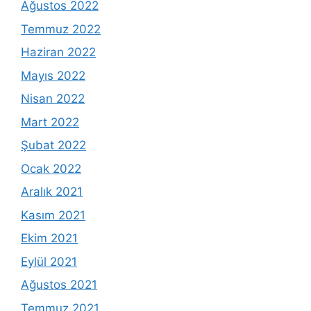
Ağustos 2022
Temmuz 2022
Haziran 2022
Mayıs 2022
Nisan 2022
Mart 2022
Şubat 2022
Ocak 2022
Aralık 2021
Kasım 2021
Ekim 2021
Eylül 2021
Ağustos 2021
Temmuz 2021