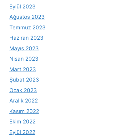
Eylül 2023
Ağustos 2023
Temmuz 2023
Haziran 2023
Mayıs 2023
Nisan 2023
Mart 2023
Şubat 2023
Ocak 2023
Aralık 2022
Kasım 2022
Ekim 2022
Eylül 2022