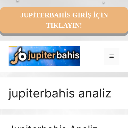
JUPİTERBAHİS GİRİŞ İÇİN
TIKLAYIN!
İçeriğe
atla
Menü
jupiterbahis analiz