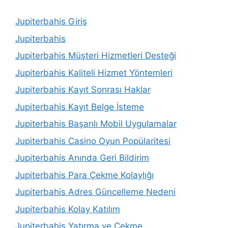
Jupiterbahis Giriş
Jupiterbahis
Jupiterbahis Müşteri Hizmetleri Desteği
Jupiterbahis Kaliteli Hizmet Yöntemleri
Jupiterbahis Kayıt Sonrası Haklar
Jupiterbahis Kayıt Belge İsteme
Jupiterbahis Başarılı Mobil Uygulamalar
Jupiterbahis Casino Oyun Popülaritesi
Jupiterbahis Anında Geri Bildirim
Jupiterbahis Para Çekme Kolaylığı
Jupiterbahis Adres Güncelleme Nedeni
Jupiterbahis Kolay Katılım
Jupiterbahis Yatırma ve Çekme