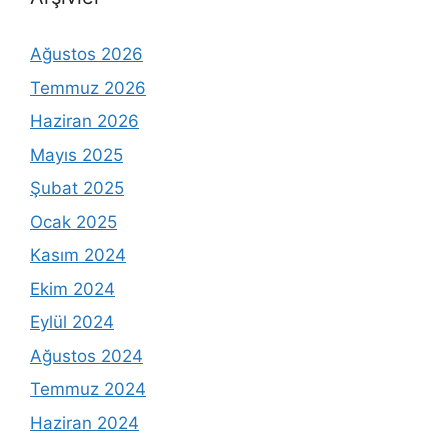
Ağustos 2026
Temmuz 2026
Haziran 2026
Mayıs 2025
Şubat 2025
Ocak 2025
Kasım 2024
Ekim 2024
Eylül 2024
Ağustos 2024
Temmuz 2024
Haziran 2024