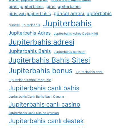
girisi jupiterbahis
giris jupiterbahis
güncel adresi jupiterbahis
giris yap jupiterbahis
Jupiterbahis
güncel jupiterbahis
Jupiterbahis Adres
Jupiterbahis Adres Değişikliği
Jupiterbahis adresi
Jupiterbahis Bahis
Jupiterbahis bahisleri
Jupiterbahis Bahis Sitesi
Jupiterbahis bonus
jupiterbahis canli
jupiterbahis canli maç izle
Jupiterbahis canlı bahis
Jupiterbahis Canlı Bahis Nasıl Oynanır
Jupiterbahis canlı casino
Jupiterbahis Canlı Casino Oyunları
Jupiterbahis canlı destek