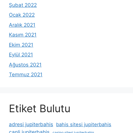
Şubat 2022
Ocak 2022
Aralık 2021
Kasım 2021
Ekim 2021
Eylül 2021
Ağustos 2021
Temmuz 2021
Etiket Bulutu
adresi jupiterbahis
bahis sitesi jupiterbahis
canli jupiterbahis
casino sitesi jupiterbahis