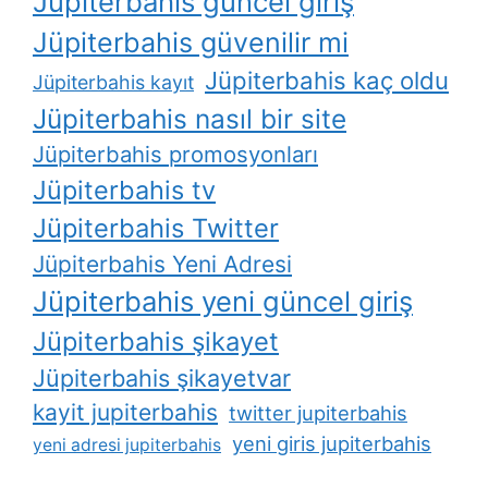
Jüpiterbahis güncel giriş
Jüpiterbahis güvenilir mi
Jüpiterbahis kaç oldu
Jüpiterbahis kayıt
Jüpiterbahis nasıl bir site
Jüpiterbahis promosyonları
Jüpiterbahis tv
Jüpiterbahis Twitter
Jüpiterbahis Yeni Adresi
Jüpiterbahis yeni güncel giriş
Jüpiterbahis şikayet
Jüpiterbahis şikayetvar
kayit jupiterbahis
twitter jupiterbahis
yeni giris jupiterbahis
yeni adresi jupiterbahis