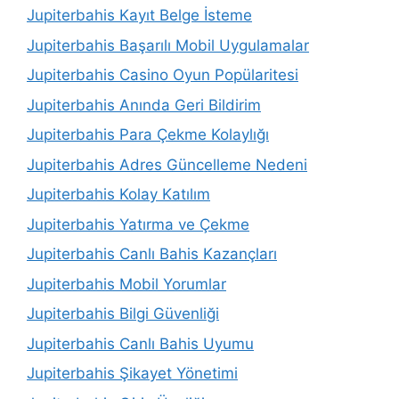
Jupiterbahis Kayıt Belge İsteme
Jupiterbahis Başarılı Mobil Uygulamalar
Jupiterbahis Casino Oyun Popülaritesi
Jupiterbahis Anında Geri Bildirim
Jupiterbahis Para Çekme Kolaylığı
Jupiterbahis Adres Güncelleme Nedeni
Jupiterbahis Kolay Katılım
Jupiterbahis Yatırma ve Çekme
Jupiterbahis Canlı Bahis Kazançları
Jupiterbahis Mobil Yorumlar
Jupiterbahis Bilgi Güvenliği
Jupiterbahis Canlı Bahis Uyumu
Jupiterbahis Şikayet Yönetimi