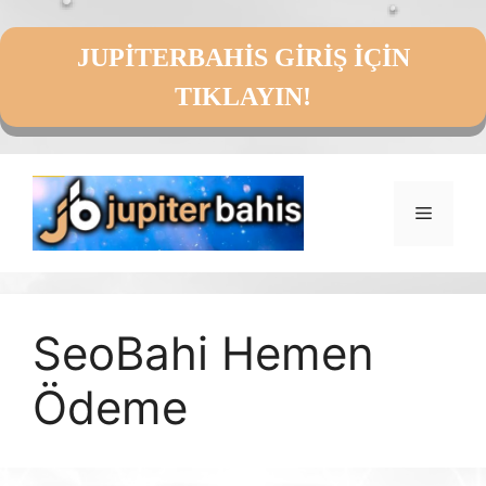
JUPİTERBAHİS GİRİŞ İÇİN
TIKLAYIN!
İçeriğe
atla
Menü
SeoBahi Hemen
Ödeme