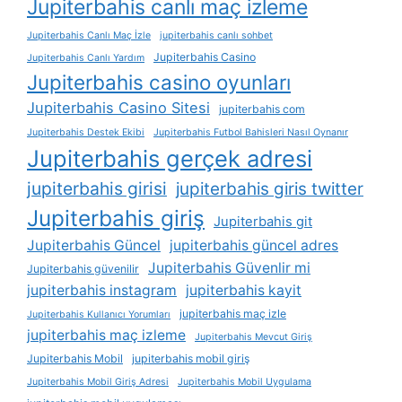
Jupiterbahis canlı maç izleme
Jupiterbahis Canlı Maç İzle
jupiterbahis canlı sohbet
Jupiterbahis Casino
Jupiterbahis Canlı Yardım
Jupiterbahis casino oyunları
Jupiterbahis Casino Sitesi
jupiterbahis com
Jupiterbahis Destek Ekibi
Jupiterbahis Futbol Bahisleri Nasıl Oynanır
Jupiterbahis gerçek adresi
jupiterbahis girisi
jupiterbahis giris twitter
Jupiterbahis giriş
Jupiterbahis git
Jupiterbahis Güncel
jupiterbahis güncel adres
Jupiterbahis Güvenlir mi
Jupiterbahis güvenilir
jupiterbahis instagram
jupiterbahis kayit
jupiterbahis maç izle
Jupiterbahis Kullanıcı Yorumları
jupiterbahis maç izleme
Jupiterbahis Mevcut Giriş
Jupiterbahis Mobil
jupiterbahis mobil giriş
Jupiterbahis Mobil Giriş Adresi
Jupiterbahis Mobil Uygulama