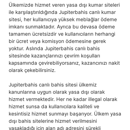
Ülkemizde hizmet veren yasa dışı kumar siteleri
ile karşılaştırıldığında Jupiterbahis canlı kumar
sitesi, her kullanıcıya yüksek meblağlar ödeme
imkanı sunmaktadır. Ayrıca bu devasa ödeme
tamamen ücretsizdir ve kullanıcıların herhangi
bir ücret veya komisyon ödemesine gerek
yoktur. Aslında Jupiterbahis canlı bahis
sitesinde kazançlarınızı çevrim koşulları
kapsamında çevirebiliyorsanız, kazancınızı nakit
olarak çekebilirsiniz.
Jupiterbahis canlı bahis sitesi ülkemiz
kanunlarına uygun olarak yasa dışı olarak
hizmet vermektedir. Her ne kadar illegal olarak
hizmet sunsa da kullanıcılara kaliteli ve
kesintisiz hizmet sunmayı başarıyor. Ülkem yasa
dışı bahis sitelerine hizmet verilmesini
yasakladığı için alan adı adresini sürekli