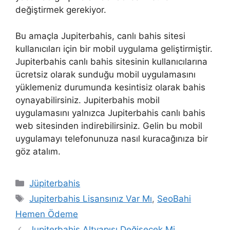
değiştirmek gerekiyor.
Bu amaçla Jupiterbahis, canlı bahis sitesi
kullanıcıları için bir mobil uygulama geliştirmiştir.
Jupiterbahis canlı bahis sitesinin kullanıcılarına
ücretsiz olarak sunduğu mobil uygulamasını
yüklemeniz durumunda kesintisiz olarak bahis
oynayabilirsiniz. Jupiterbahis mobil
uygulamasını yalnızca Jupiterbahis canlı bahis
web sitesinden indirebilirsiniz. Gelin bu mobil
uygulamayı telefonunuza nasıl kuracağınıza bir
göz atalım.
Kategoriler
Jüpiterbahis
Etiketler
Jupiterbahis Lisansınız Var Mı
,
SeoBahi
Hemen Ödeme
Yazı
Jupiterbahis Altyapısı Değişecek Mi