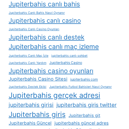
Jupiterbahis canlı bahis
Jupiterbahis Canlı Bahis Nasıl Oynanır
Jupiterbahis canlı casino
Jupiterbahis Canlı Casino Oyunları
Jupiterbahis canlı destek
Jupiterbahis canlı maç izleme
Jupiterbahis Canlı Maç İzle
jupiterbahis canlı sohbet
Jupiterbahis Casino
Jupiterbahis Canlı Yardım
Jupiterbahis casino oyunları
Jupiterbahis Casino Sitesi
jupiterbahis com
Jupiterbahis Destek Ekibi
Jupiterbahis Futbol Bahisleri Nasıl Oynanır
Jupiterbahis gerçek adresi
jupiterbahis girisi
jupiterbahis giris twitter
Jupiterbahis giriş
Jupiterbahis git
Jupiterbahis Güncel
jupiterbahis güncel adres