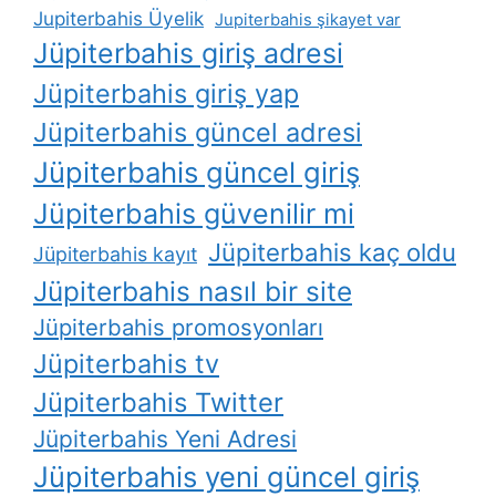
Jupiterbahis Üyelik
Jupiterbahis şikayet var
Jüpiterbahis giriş adresi
Jüpiterbahis giriş yap
Jüpiterbahis güncel adresi
Jüpiterbahis güncel giriş
Jüpiterbahis güvenilir mi
Jüpiterbahis kaç oldu
Jüpiterbahis kayıt
Jüpiterbahis nasıl bir site
Jüpiterbahis promosyonları
Jüpiterbahis tv
Jüpiterbahis Twitter
Jüpiterbahis Yeni Adresi
Jüpiterbahis yeni güncel giriş