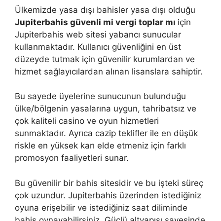
Ülkemizde yasa dışı bahisler yasa dışı olduğu
Jupiterbahis güvenli mi vergi toplar mı
için
Jupiterbahis web sitesi yabancı sunucular
kullanmaktadır. Kullanıcı güvenliğini en üst
düzeyde tutmak için güvenilir kurumlardan ve
hizmet sağlayıcılardan alınan lisanslara sahiptir.
Bu sayede üyelerine sunucunun bulunduğu
ülke/bölgenin yasalarına uygun, tahribatsız ve
çok kaliteli casino ve oyun hizmetleri
sunmaktadır. Ayrıca cazip teklifler ile en düşük
riskle en yüksek karı elde etmeniz için farklı
promosyon faaliyetleri sunar.
Bu güvenilir bir bahis sitesidir ve bu işteki süreç
çok uzundur. Jupiterbahis üzerinden istediğiniz
oyuna erişebilir ve istediğiniz saat diliminde
bahis oynayabilirsiniz. Güçlü altyapısı sayesinde