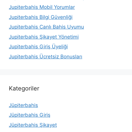
Jupiterbahis Mobil Yorumlar
Jupiterbahis Bilgi Güvenliği
Jupiterbahis Canlı Bahis Uyumu
Jupiterbahis Şikayet Yönetimi
Jupiterbahis Giriş Üyeliği
Jupiterbahis Ücretsiz Bonusları
Kategoriler
Jüpiterbahis
Jüpiterbahis Giriş
Jüpiterbahis Şikayet