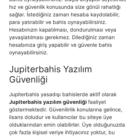
hız ve güvenlik konusunda size gönül rahatlığı
sağlar. İstediğiniz zaman hesaba kaydolabilir,
para yatırabilir ve bahis oynayabilirsiniz.
Hesabınızın kapatılması, dondurulması veya
yavaşlatılması gerekmez. Dilediğiniz zaman
hesabınıza giriş yapabilir ve güvenle bahis
oynayabilirsiniz.
Jupiterbahis Yazılım
Güvenliği
Jupiterbahis yasadışı bahislerde aktif olarak
Jupiterbahis yazılım güvenliği
faaliyet
göstermektedir. Güvenilirlik konularına gelince,
lisans doludur ve kullanıcılar bu siteye üye
olduklarından emin olabilirler. Üye olduğunuzda
çok fazla kişisel veriye ihtiyacınız yoktur, bu