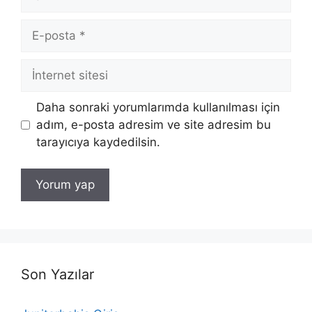
E-
posta
İnternet
sitesi
Daha sonraki yorumlarımda kullanılması için
adım, e-posta adresim ve site adresim bu
tarayıcıya kaydedilsin.
Son Yazılar