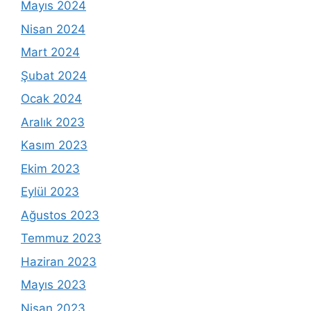
Mayıs 2024
Nisan 2024
Mart 2024
Şubat 2024
Ocak 2024
Aralık 2023
Kasım 2023
Ekim 2023
Eylül 2023
Ağustos 2023
Temmuz 2023
Haziran 2023
Mayıs 2023
Nisan 2023