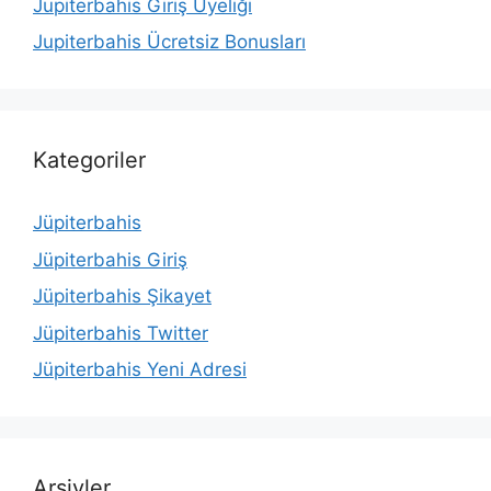
Jupiterbahis Giriş Üyeliği
Jupiterbahis Ücretsiz Bonusları
Kategoriler
Jüpiterbahis
Jüpiterbahis Giriş
Jüpiterbahis Şikayet
Jüpiterbahis Twitter
Jüpiterbahis Yeni Adresi
Arşivler