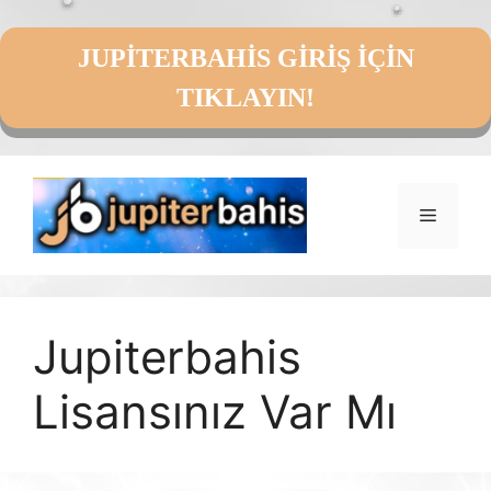
JUPİTERBAHİS GİRİŞ İÇİN
TIKLAYIN!
İçeriğe
atla
Menü
Jupiterbahis
Lisansınız Var Mı