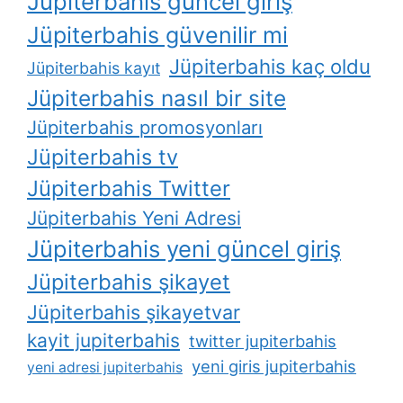
Jüpiterbahis güncel giriş
Jüpiterbahis güvenilir mi
Jüpiterbahis kaç oldu
Jüpiterbahis kayıt
Jüpiterbahis nasıl bir site
Jüpiterbahis promosyonları
Jüpiterbahis tv
Jüpiterbahis Twitter
Jüpiterbahis Yeni Adresi
Jüpiterbahis yeni güncel giriş
Jüpiterbahis şikayet
Jüpiterbahis şikayetvar
kayit jupiterbahis
twitter jupiterbahis
yeni giris jupiterbahis
yeni adresi jupiterbahis